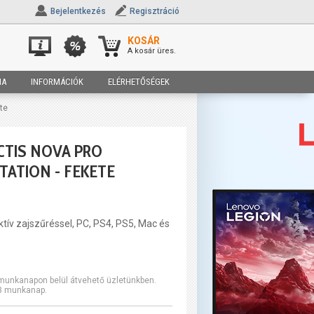
Bejelentkezés
Regisztráció
KOSÁR
A kosár üres.
IA
INFORMÁCIÓK
ELÉRHETŐSÉGEK
te
CTIS NOVA PRO
TATION - FEKETE
ktív zajszűréssel, PC, PS4, PS5, Mac és
2 munkanapon belül átvehető üzletünkben.
-3 munkanap.