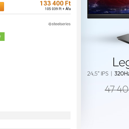
133 400 Ft
105 039 Ft + Áfa
r