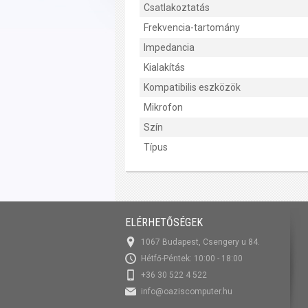
Csatlakoztatás
Frekvencia-tartomány
Impedancia
Kialakítás
Kompatibilis eszközök
Mikrofon
Szín
Típus
ELÉRHETŐSÉGEK
1067 Budapest, Csengery u 84.
Hétfő-Péntek: 10:00 - 18:00
+36 30 522 4 522
info@oaziscomputer.hu