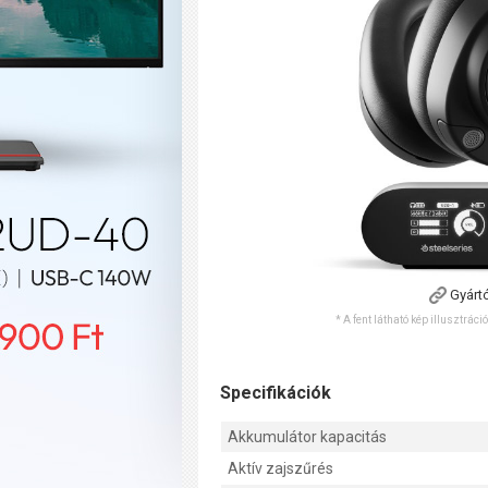
Gyárt
* A fent látható kép illusztráci
Specifikációk
Akkumulátor kapacitás
Aktív zajszűrés