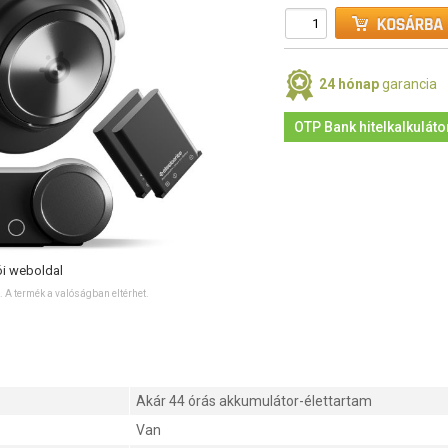
24 hónap
garancia
OTP Bank hitelkalkuláto
ói weboldal
ó. A termék a valóságban eltérhet.
Akár 44 órás akkumulátor-élettartam
Van