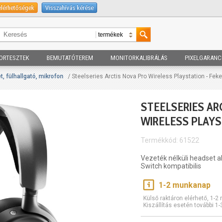
elérhetőségek
Visszahívás kérése
ORTESZTEK
BEMUTATÓTEREM
MONITORKALIBRÁLÁS
PIXELGARANC
, fülhallgató, mikrofon
/ Steelseries Arctis Nova Pro Wireless Playstation - Feke
STEELSERIES AR
WIRELESS PLAYS
Termékkód: 61522
Vezeték nélküli headset a
Switch kompatibilis
1-2 munkanap
Külső raktáron elérhető, 1-
Kiszállítás esetén további 1