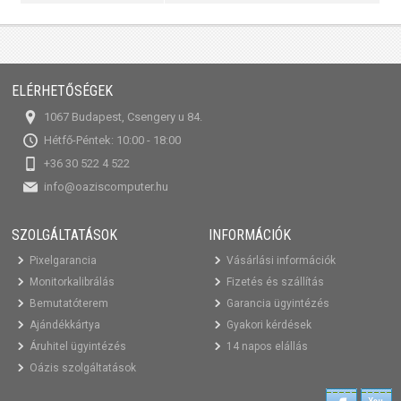
ELÉRHETŐSÉGEK
1067 Budapest, Csengery u 84.
Hétfő-Péntek: 10:00 - 18:00
+36 30 522 4 522
info@oaziscomputer.hu
SZOLGÁLTATÁSOK
INFORMÁCIÓK
Pixelgarancia
Vásárlási információk
Monitorkalibrálás
Fizetés és szállítás
Bemutatóterem
Garancia ügyintézés
Ajándékkártya
Gyakori kérdések
Áruhitel ügyintézés
14 napos elállás
Oázis szolgáltatások