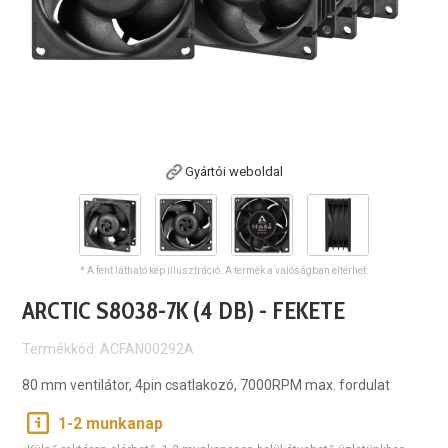
Gyártói weboldal
* A fent látható kép illusztráció. A termék a valóságban eltérhet.
ARCTIC S8038-7K (4 DB) - FEKETE
Termékkód: ACFAN00292A
80 mm ventilátor, 4pin csatlakozó, 7000RPM max. fordulat
1-2 munkanap