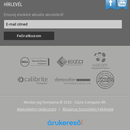
HÍRLEVÉL
Értesülj elsőként aktuális akcióinkról!
Minden jog fenntartva © 2026 - Oázis Computer Kft.
Adatvédelmi tájékoztató
|
Általános Szerződési Feltételek