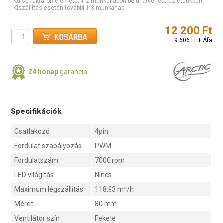
Külső raktáron elérhető, 1-2 munkanapon belül átvehető üzletünkben.
Kiszállítás esetén további 1-3 munkanap.
12 200 Ft
9 606 Ft + Áfa
24 hónap
garancia
Specifikációk
Csatlakozó
4pin
Fordulat szabályozás
PWM
Fordulatszám
7000 rpm
LED világítás
Nincs
Maximum légszállítás
118.93 m³/h
Méret
80 mm
Ventilátor szín
Fekete