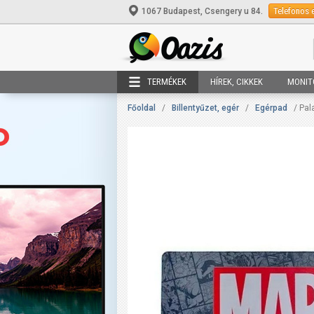
Telefonos 
1067 Budapest, Csengery u 84.
TERMÉKEK
HÍREK, CIKKEK
MONIT
Főoldal
/
Billentyűzet, egér
/
Egérpad
/ Pal