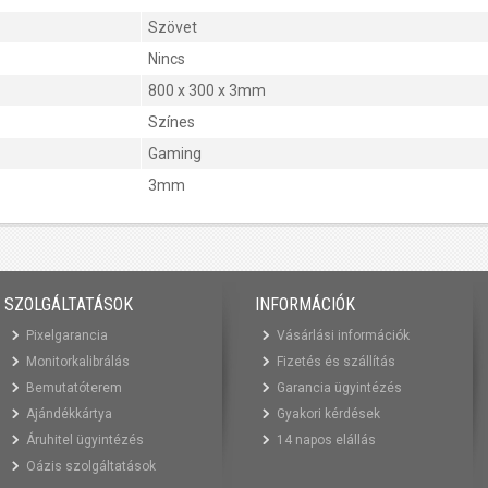
Szövet
Nincs
800 x 300 x 3mm
Színes
Gaming
3mm
SZOLGÁLTATÁSOK
INFORMÁCIÓK
Pixelgarancia
Vásárlási információk
Monitorkalibrálás
Fizetés és szállítás
Bemutatóterem
Garancia ügyintézés
Ajándékkártya
Gyakori kérdések
Áruhitel ügyintézés
14 napos elállás
Oázis szolgáltatások