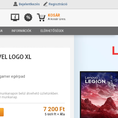
Bejelentkezés
Regisztráció
KOSÁR
A kosár üres.
IA
INFORMÁCIÓK
ELÉRHETŐSÉGEK
EL LOGO XL
 gamer egérpad
2 munkanapon belül átvehető üzletünkben.
-3 munkanap.
7 200 Ft
5 669 Ft + Áfa