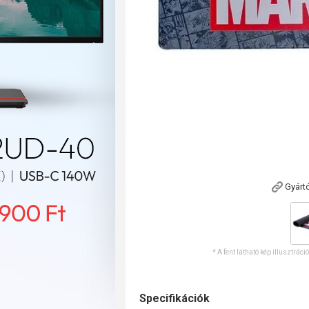
Gyárt
* A fent látható kép illusztráci
Specifikációk