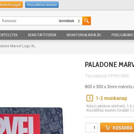
elérhetőségek
Visszahívás kérése
ORTESZTEK
BEMUTATÓTEREM
MONITORKALIBRÁLÁS
PIXELGARANC
adone Marvel Logo XL
PALADONE MARV
Termékkód: PP9519MC
800 x 300 x 3mm méretű
1-2 munkanap
Külső raktáron elérhető, 1-
Kiszállítás esetén további 1