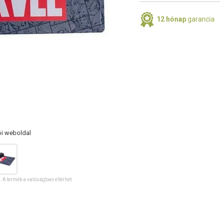
12 hónap
garancia
ói weboldal
ó. A termék a valóságban eltérhet.