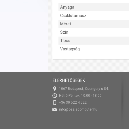
Anyaga
Csuklótámasz
Méret
Szín
Típus
Vastagság
ELÉRHETŐSÉGEK
1067 Budapest, Csengery u 84.
Hétfő-Péntek: 10:00 - 18:00
+36 30 522 4 522
info@oaziscomputer.hu