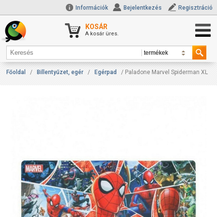
Információk
Bejelentkezés
Regisztráció
KOSÁR
A kosár üres.
Főoldal
/
Billentyűzet, egér
/
Egérpad
/ Paladone Marvel Spiderman XL