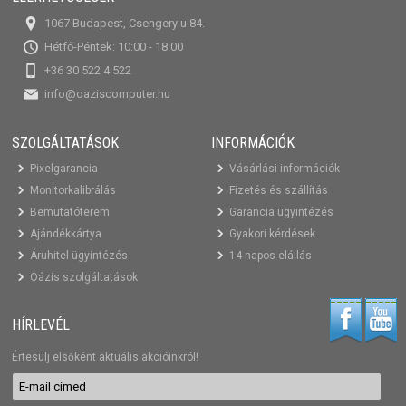
1067 Budapest, Csengery u 84.
Hétfő-Péntek: 10:00 - 18:00
+36 30 522 4 522
info@oaziscomputer.hu
SZOLGÁLTATÁSOK
INFORMÁCIÓK
Pixelgarancia
Vásárlási információk
Monitorkalibrálás
Fizetés és szállítás
Bemutatóterem
Garancia ügyintézés
Ajándékkártya
Gyakori kérdések
Áruhitel ügyintézés
14 napos elállás
Oázis szolgáltatások
HÍRLEVÉL
Értesülj elsőként aktuális akcióinkról!