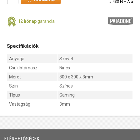
5 433 Ft + Áfa
12 hónap
garancia
Specifikációk
Anyaga
Szövet
Csuklótámasz
Nincs
Méret
800 x 300 x 3mm
Szín
Színes
Típus
Gaming
Vastagság
3mm
ELÉRHETŐSÉGEK