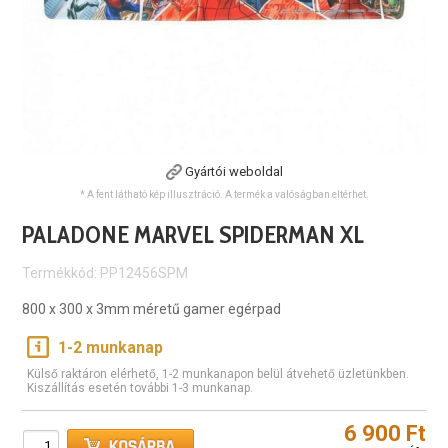
Gyártói weboldal
* A fent látható kép illusztráció. A termék a valóságban eltérhet.
PALADONE MARVEL SPIDERMAN XL
Termékkód: PP12456SPM
800 x 300 x 3mm méretű gamer egérpad
1-2 munkanap
Külső raktáron elérhető, 1-2 munkanapon belül átvehető üzletünkben.
Kiszállítás esetén további 1-3 munkanap.
6 900 Ft