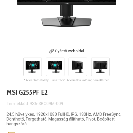
Gyártói weboldal
* A fent látható kép illusztráció. A termék a valóságban eltérhet.
MSI G255PF E2
Termékkód: 9S6-3BC09M-009
24,5 hüvelykes, 1920x1080 FullHD, IPS, 180Hz, AMD FreeSync,
Dönthető, Forgatható, Magasság állítható, Pivot, Beépített
hangszóró