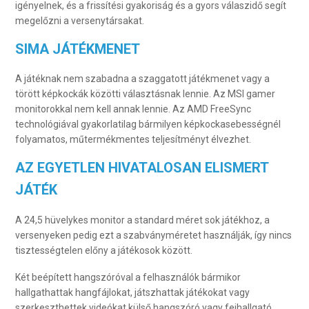
igényelnek, és a frissítési gyakoriság és a gyors válaszidő segít
megelőzni a versenytársakat.
SIMA JÁTÉKMENET
A játéknak nem szabadna a szaggatott játékmenet vagy a
törött képkockák közötti választásnak lennie. Az MSI gamer
monitorokkal nem kell annak lennie. Az AMD FreeSync
technológiával gyakorlatilag bármilyen képkockasebességnél
folyamatos, műtermékmentes teljesítményt élvezhet.
AZ EGYETLEN HIVATALOSAN ELISMERT
JÁTÉK
A 24,5 hüvelykes monitor a standard méret sok játékhoz, a
versenyeken pedig ezt a szabványméretet használják, így nincs
tisztességtelen előny a játékosok között.
Két beépített hangszóróval a felhasználók bármikor
hallgathattak hangfájlokat, játszhattak játékokat vagy
szerkeszthettek videókat külső hangszóró vagy fejhallgató