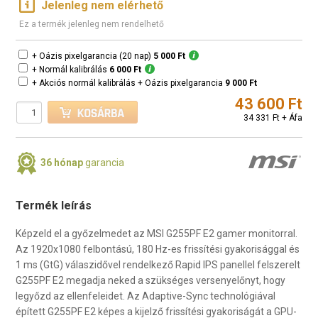
Jelenleg nem elérhető
Ez a termék jelenleg nem rendelhető
+ Oázis pixelgarancia (20 nap)
5 000 Ft
+ Normál kalibrálás
6 000 Ft
+ Akciós normál kalibrálás + Oázis pixelgarancia
9 000 Ft
43 600 Ft
34 331 Ft + Áfa
36 hónap
garancia
Termék leírás
Képzeld el a győzelmedet az MSI G255PF E2 gamer monitorral.
Az 1920x1080 felbontású, 180 Hz-es frissítési gyakorisággal és
1 ms (GtG) válaszidővel rendelkező Rapid IPS panellel felszerelt
G255PF E2 megadja neked a szükséges versenyelőnyt, hogy
legyőzd az ellenfeleidet. Az Adaptive-Sync technológiával
épített G255PF E2 képes a kijelző frissítési gyakoriságát a GPU-