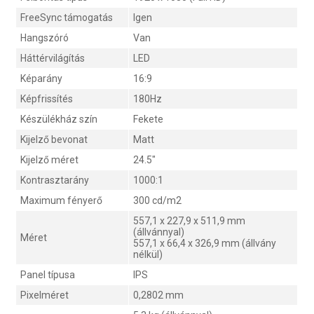
FreeSync támogatás
Igen
Hangszóró
Van
Háttérvilágítás
LED
Képarány
16:9
Képfrissítés
180Hz
Készülékház szín
Fekete
Kijelző bevonat
Matt
Kijelző méret
24.5"
Kontrasztarány
1000:1
Maximum fényerő
300 cd/m2
557,1 x 227,9 x 511,9 mm
(állvánnyal)
Méret
557,1 x 66,4 x 326,9 mm (állvány
nélkül)
Panel típusa
IPS
Pixelméret
0,2802 mm