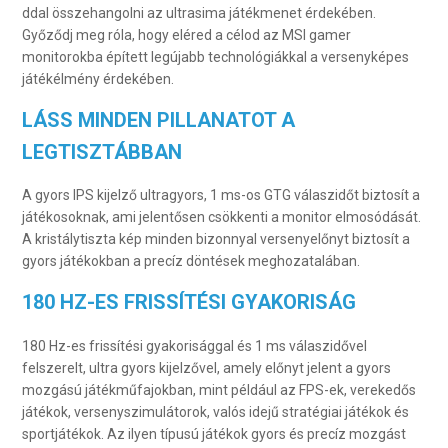
ddal összehangolni az ultrasima játékmenet érdekében.
Győződj meg róla, hogy eléred a célod az MSI gamer
monitorokba épített legújabb technológiákkal a versenyképes
játékélmény érdekében.
LÁSS MINDEN PILLANATOT A
LEGTISZTÁBBAN
A gyors IPS kijelző ultragyors, 1 ms-os GTG válaszidőt biztosít a
játékosoknak, ami jelentősen csökkenti a monitor elmosódását.
A kristálytiszta kép minden bizonnyal versenyelőnyt biztosít a
gyors játékokban a precíz döntések meghozatalában.
180 HZ-ES FRISSÍTÉSI GYAKORISÁG
180 Hz-es frissítési gyakorisággal és 1 ms válaszidővel
felszerelt, ultra gyors kijelzővel, amely előnyt jelent a gyors
mozgású játékműfajokban, mint például az FPS-ek, verekedős
játékok, versenyszimulátorok, valós idejű stratégiai játékok és
sportjátékok. Az ilyen típusú játékok gyors és precíz mozgást