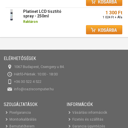
Platinet LCD tisztító
1 300 Ft
spray - 250ml
1 024 Ft + Áfa
Raktáron
ELÉRHETŐSÉGEK
1067 Budapest, Csengery u 84.
Hétfő-Péntek: 10:00 - 18:00
+36 30 522 4 522
info@oaziscomputer.hu
SZOLGÁLTATÁSOK
INFORMÁCIÓK
Pixelgarancia
Vásárlási információk
Monitorkalibrálás
Fizetés és szállítás
Bemutatóterem
Garancia ügyintézés