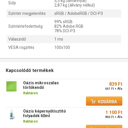
5,3 kg (állvánnyal)
Súly
2,87 kg (állvány nélkül)
Színtér megjelenítés
sRGB / AdobeRGB / DCI-P3
99% sRGB
Színtérlefedettség
82% Adobe RGB
78% DCI-P3
Válaszidő
1 ms
VESA rögzítés
100x100
Kapcsolódó termékek
Oázis mikroszálas
839 Ft
törlőkendő
661 Ft + Áfa
Raktáron
Oázis képernyőtisztító
1 100 Ft
folyadék 60ml
866 Ft + Áfa
Raktáron