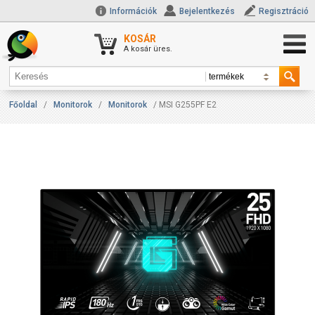
Információk
Bejelentkezés
Regisztráció
KOSÁR
A kosár üres.
Főoldal
/
Monitorok
/
Monitorok
/ MSI G255PF E2