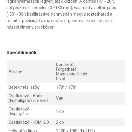
legkényelmesebb legyen játék közben. A döntés (-5°~20°),
süllyesztés és emelés (0~130 mm), valamint az elforgatás
(-30°~30°) beállításával könnyedén megváltoztathatod a
monitor pozícióját a maximális ergonómia és az optimális
nézési élmény érdekében.
Specifikációk
Dönthető
Forgatható
Állvány
Magasság állítás
Pivot
Betekintési szög
178° / 178°
Csatlakozó - Audio
Van
(Fülhallgató) kimenet
Csatlakozó -
1 db
DisplayPort
Csatlakozó - HDMI 2.0
2 db
Felbontás típus
1920 x 1080 (Full HD)