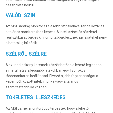
használata nélkül.
VALÓDI SZÍN
Az MSI Gaming Monitor szélesebb színskálával rendelkezik az
általános monitorokhoz képest. A játék színei és részletei
realisztikusabbak és kifinomultabbak lesznek, így a játékélmény
a határokig húzódik.
SZÉLRŐL SZÉLRE
A szuperkeskeny keretnek köszönhetően a lehető legjobban
elmerülhetsz a legújabb játékokban egy 180 fokos,
többmonitoros beállítással. Élvezd a jobb folytonosságot a
képernyők között játék, munka vagy általános
számítástechnika közben.
TÖKÉLETES ILLESZKEDÉS
Az MSI gamer monitort úgy tervezték, hogy a lehető