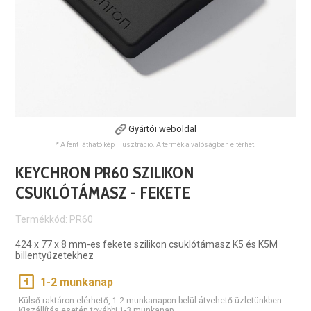
Gyártói weboldal
* A fent látható kép illusztráció. A termék a valóságban eltérhet.
KEYCHRON PR60 SZILIKON
CSUKLÓTÁMASZ - FEKETE
Termékkód: PR60
424 x 77 x 8 mm-es fekete szilikon csuklótámasz K5 és K5M
billentyűzetekhez
1-2 munkanap
Külső raktáron elérhető, 1-2 munkanapon belül átvehető üzletünkben.
Kiszállítás esetén további 1-3 munkanap.