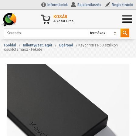
Információk
Bejelentkezés
Regisztráció
KOSÁR
A kosár üres.
Főoldal
/
Billentyűzet, egér
/
Egérpad
/ Keychron PR60 szilikon
csuklótámasz - Fekete