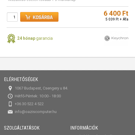
6 400 Ft
5 039 Ft + Áfa
24 hónap
garancia
ELÉRHETŐSÉGEK
1067 Budapest, Csengery u 84.
Hétfő-Péntek: 10:00 - 18:00
+36 30 522 4 522
info@oaziscomputer.hu
SZOLGÁLTATÁSOK
INFORMÁCIÓK