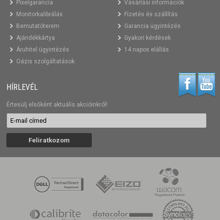
Pixelgarancia
Vásárlási információk
Monitorkalibrálás
Fizetés és szállítás
Bemutatóterem
Garancia ügyintézés
Ajándékkártya
Gyakori kérdések
Áruhitel ügyintézés
14 napos elállás
Oázis szolgáltatások
HÍRLEVÉL
Értesülj elsőként aktuális akcióinkról!