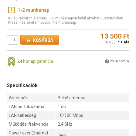
1-2 munkanap
Külső raktáron elérhető, 1-2 munkanapon belül átvehető üzletünkben.
Kiszállítás esetén további 1-3 munkanap.
13 500 Ft
10 630 Ft + Áfa
24 hónap
garancia
Specifikációk
Antennák
Belső antenna
LAN portok száma
1 db
LAN sebesség
10/100 Mbps
Működési frekvencia
2.4 GHz
Power over Ethernet
Igen