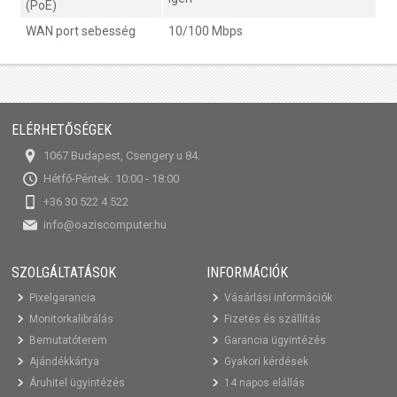
(PoE)
WAN port sebesség
10/100 Mbps
ELÉRHETŐSÉGEK
1067 Budapest, Csengery u 84.
Hétfő-Péntek: 10:00 - 18:00
+36 30 522 4 522
info@oaziscomputer.hu
SZOLGÁLTATÁSOK
INFORMÁCIÓK
Pixelgarancia
Vásárlási információk
Monitorkalibrálás
Fizetés és szállítás
Bemutatóterem
Garancia ügyintézés
Ajándékkártya
Gyakori kérdések
Áruhitel ügyintézés
14 napos elállás