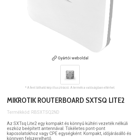
Gyártói weboldal
* A fent látható kép illusztráció. A termék a valóságban eltérhet.
MIKROTIK ROUTERBOARD SXTSQ LITE2
Termékkód: RBSXTSQ2ND
Az SXTsq Lite2 egy kompakt és könnyű kültéri vezeték nélküli
eszköz beépített antennával. Tökéletes pont-pont
kapcsolatokhoz vagy CPE egységként. Kompakt, időjárásálló és
könnyen felszerelhető.