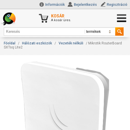
Információk
Bejelentkezés
Regisztráció
KOSÁR
A kosár üres.
Főoldal
/
Hálózati eszközök
/
Vezeték nélküli
/ Mikrotik RouterBoard
SXTsq Lite2