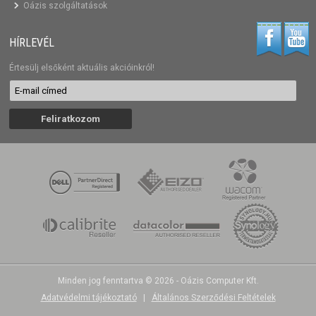
Oázis szolgáltatások
HÍRLEVÉL
Értesülj elsőként aktuális akcióinkról!
Minden jog fenntartva © 2026 - Oázis Computer Kft.
Adatvédelmi tájékoztató
|
Általános Szerződési Feltételek