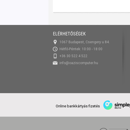
ELÉRHETŐSÉGEK
1067 Budapest, Csengery u 84.
Hétfő-Péntek: 10:00 - 18:00
+36 30 522 4 522
info@oaziscomputer.hu
Online bankkártyás fizetés