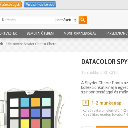
elérhetőségek
Visszahívás kérése
ORTESZTEK
BEMUTATÓTEREM
MONITORKALIBRÁLÁS
PIXELGARANC
ek
/ datacolor Spyder Checkr Photo
DATACOLOR SPY
Termékkód: SCK310
A Spyder Checkr Photo az
kollekciónkat kínálja egyed
színpontossággal és mély
1-2 munkanap
Külső raktáron elérhető, 1-
Kiszállítás esetén további 1