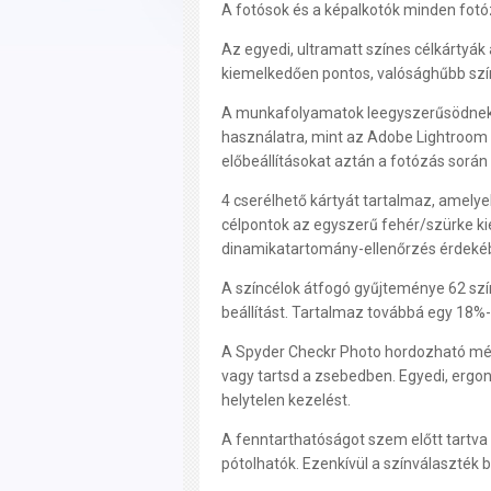
A fotósok és a képalkotók minden fotó
Az egyedi, ultramatt színes célkártyák
kiemelkedően pontos, valósághűbb szín
A munkafolyamatok leegyszerűsödnek a
használatra, mint az Adobe Lightroom
előbeállításokat aztán a fotózás során
4 cserélhető kártyát tartalmaz, amely
célpontok az egyszerű fehér/szürke ki
dinamikatartomány-ellenőrzés érdeké
A színcélok átfogó gyűjteménye 62 szín
beállítást. Tartalmaz továbbá egy 18%-
A Spyder Checkr Photo hordozható mér
vagy tartsd a zsebedben. Egyedi, ergo
helytelen kezelést.
A fenntarthatóságot szem előtt tartva
pótolhatók. Ezenkívül a színválaszték