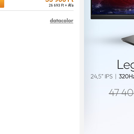
26 693 Ft + Áfa