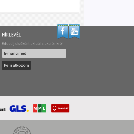
HÍRLEVÉL
Értesülj elsőként aktuális akcióinkról!
reink