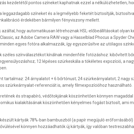
zás kezdetétől pontos színeket kaphatnak ezzel a nélkülözhetetlen, h
 a leggazdagabb színeket és a legmélyebb feketét biztosítják, biztosítv
kalibráció érdekében bármilyen fényviszony mellett.
záltal, hogy automatikusan létrehoznak HSL-előbeállításokat olyan k
 Classic, az Adobe Camera RAW vagy a Hasselblad Phocus a Spyder Chec
 minden egyes fotóra alkalmazzák, így egyszerűsítve az utólagos színko
ek széles színválasztékot kínálnak mindenféle fotózáshoz: kibővített 
egyensúlyozáshoz; 12 lépéses szürkeskála a tökéletes expozíció, a nag
ben.
t tartalmaz: 24 árnyalatot + 6 bőrtónust; 24 szürkeárnyalatot; 2 nagy s
os szürkeárnyalat-referenciát is, amely filmexpozícióhoz használható.
etének és strapabíró, védőtokjának köszönhetően könnyen magaddal v
nomikus kialakításának köszönhetően kényelmes fogást biztosít, ami mi
 készült kártyák 78%-ban bambuszból (a papír megújuló erőforrásából)
 bővülésével könnyen hozzáadhatók új kártyák, így valóban testreszabh