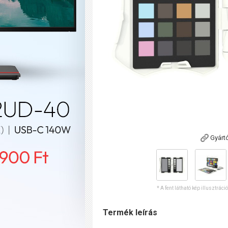
Gyárt
* A fent látható kép illusztráci
Termék leírás