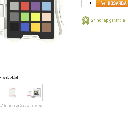
24 hónap
garancia
ói weboldal
ó. A termék a valóságban eltérhet.