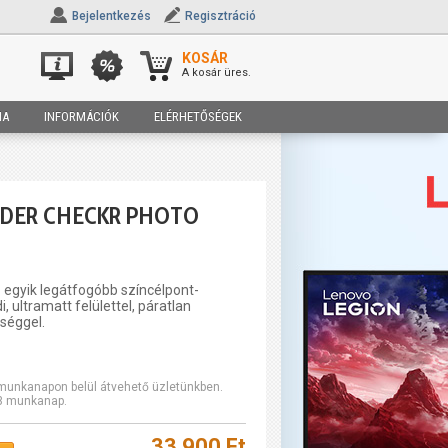
Bejelentkezés
Regisztráció
KOSÁR
A kosár üres.
IA
INFORMÁCIÓK
ELÉRHETŐSÉGEK
DER CHECKR PHOTO
 egyik legátfogóbb színcélpont-
i, ultramatt felülettel, páratlan
séggel.
2 munkanapon belül átvehető üzletünkben.
-3 munkanap.
33 900 Ft