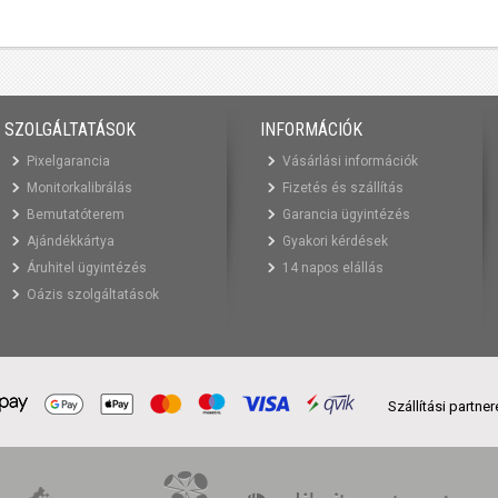
SZOLGÁLTATÁSOK
INFORMÁCIÓK
Pixelgarancia
Vásárlási információk
Monitorkalibrálás
Fizetés és szállítás
Bemutatóterem
Garancia ügyintézés
Ajándékkártya
Gyakori kérdések
Áruhitel ügyintézés
14 napos elállás
Oázis szolgáltatások
Szállítási partne