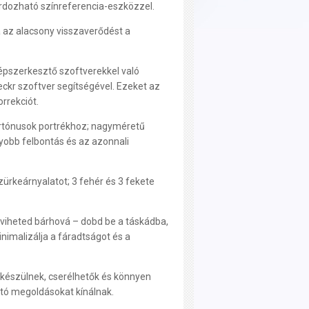
ordozható színreferencia-eszközzel.
a az alacsony visszaverődést a
épszerkesztő szoftverekkel való
kr szoftver segítségével. Ezeket az
rrekciót.
bőrtónusok portrékhoz; nagyméretű
yobb felbontás és az azonnali
zürkeárnyalatot; 3 fehér és 3 fekete
iheted bárhová – dobd be a táskádba,
nimalizálja a fáradtságot és a
 készülnek, cserélhetők és könnyen
ató megoldásokat kínálnak.