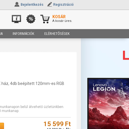
Bejelentkezés
Regisztráció
KOSÁR
A kosár üres.
IA
INFORMÁCIÓK
ELÉRHETŐSÉGEK
TX ház, 4db beépített 120mm-es RGB
2 munkanapon belül átvehető üzletünkben.
-3 munkanap.
15 599 Ft