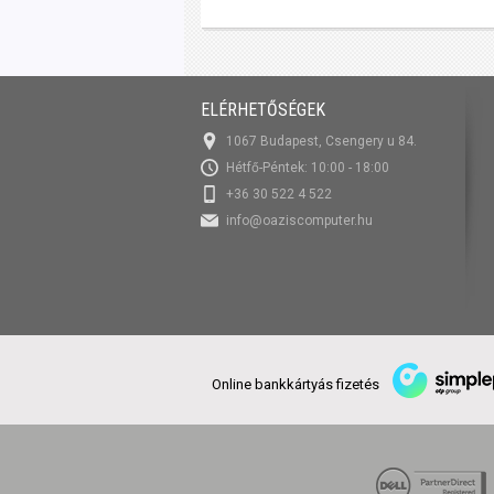
ELÉRHETŐSÉGEK
1067 Budapest, Csengery u 84.
Hétfő-Péntek: 10:00 - 18:00
+36 30 522 4 522
info@oaziscomputer.hu
Online bankkártyás fizetés