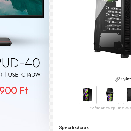
Gyárt
* A fent látható kép illusztráci
Specifikációk