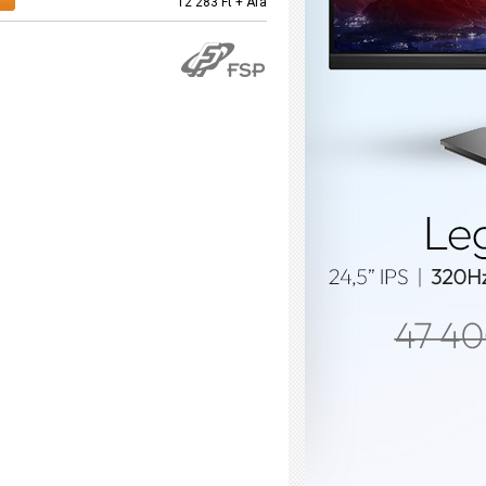
12 283 Ft + Áfa