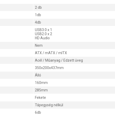
2 db
1db
4db
USB3.0 x 1
USB2.0 x 2
HD Audio
Nem
ATX / mATX / mITX
Acél / Műanyag / Edzett üveg
350x200x437mm
Álló
160mm
285mm
Fekete
Tápegység nélkül
6db