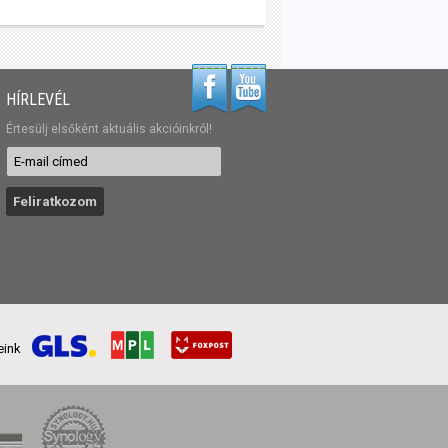
HÍRLEVÉL
Értesülj elsőként aktuális akcióinkról!
reink