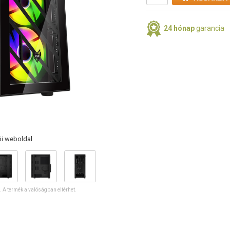
24 hónap
garancia
ói weboldal
ó. A termék a valóságban eltérhet.