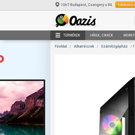
Telefonos 
1067 Budapest, Csengery u 84.
TERMÉKEK
HÍREK, CIKKEK
MONIT
Főoldal
/
Alkatrészek
/
Számítógépház
/ 