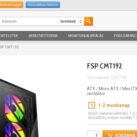
elérhetőségek
Visszahívás kérése
ORTESZTEK
BEMUTATÓTEREM
MONITORKALIBRÁLÁS
PIXELGARANC
FSP CMT192
FSP CMT192
Termékkód: CMT192
ATX / Micro ATX / Mini I
ventilátor
1-2 munkanap
Külső raktáron elérhető, 1-
Kiszállítás esetén további 1