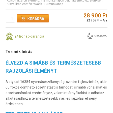
Külső raktáron elérhető, 1-2 munkanapon belül átvehető üzletünkben.
Kiszállítás esetén további 1-3 munkanap.
28 900 Ft
22 756 Ft + Áfa
24 hónap
garancia
Termék leírás
ÉLVEZD A SIMÁBB ÉS
TERMÉSZETESEBB
RAJZOLÁSI ÉLMÉNYT
A stylust 16384 nyomásérzékenységi szintre fejlesztették, akár
60 fokos dönthető ecsethatást is támogat, simább vonalakat és
ecsetvonásokat eredményez, valamint árnyékolást is adhatsz
alkotásaidhoz a természetesebb írási és rajzolási élmény
érdekében.