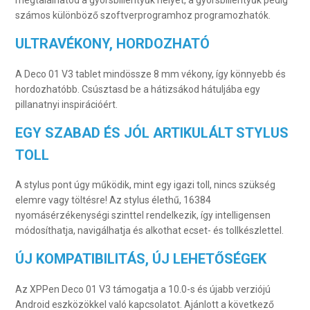
megtalálhatod a gyorsbillentyűk helyét, a gyorsbillentyűk pedig
számos különböző szoftverprogramhoz programozhatók.
ULTRAVÉKONY, HORDOZHATÓ
A Deco 01 V3 tablet mindössze 8 mm vékony, így könnyebb és
hordozhatóbb. Csúsztasd be a hátizsákod hátuljába egy
pillanatnyi inspirációért.
EGY SZABAD ÉS JÓL ARTIKULÁLT STYLUS
TOLL
A stylus pont úgy működik, mint egy igazi toll, nincs szükség
elemre vagy töltésre! Az stylus élethű, 16384
nyomásérzékenységi szinttel rendelkezik, így intelligensen
módosíthatja, navigálhatja és alkothat ecset- és tollkészlettel.
ÚJ KOMPATIBILITÁS, ÚJ LEHETŐSÉGEK
Az XPPen Deco 01 V3 támogatja a 10.0-s és újabb verziójú
Android eszközökkel való kapcsolatot. Ajánlott a következő