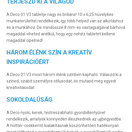
TERJESZD KI A VILÁGOD
A Deco 01 V3 tabletje nagy és briliáns! 10 x 6,25 hüvelykes
munkaterülettel rendelkezik, így több helyed van az alkotáshoz
és a munkához. De mindössze 8 mm-es vastagságával bárhová
magaddal viheted anélkül, hogy egy nehéz tabletet kellene
magaddal cipelned!
HÁROM ÉLÉNK SZÍN
A KREATÍV
INSPIRÁCIÓÉRT
A Deco 01 V3 most három élénk színben kapható. Válaszd ki a
színed, szabd személyre stílusodat, és mutasd meg egyedi
kreativitásodat.
SOKOLDALÚSÁG
A Deco nyolc, kerek, testreszabható gyorsbillentyűvel
rendelkezik, amelyek könnyedén illeszkednek az ujjbegyeidbe.
A holttér-csökkentő kialakításnak köszönhetően hatékonyan