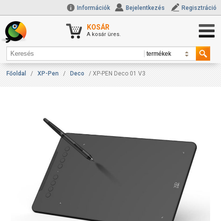
Információk
Bejelentkezés
Regisztráció
KOSÁR
A kosár üres.
Főoldal
/
XP-Pen
/
Deco
/ XP-PEN Deco 01 V3