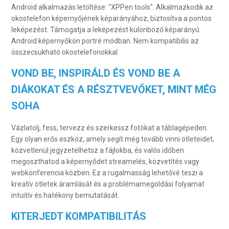
Android alkalmazás letöltése: "XPPen tools".
Alkalmazkodik az
okostelefon képernyőjének képarányához, biztosítva a pontos
leképezést. Támogatja a leképezést különböző képarányú
Android képernyőkön portré módban.
Nem kompatibilis az
összecsukható okostelefonokkal.
VOND BE, INSPIRÁLD ÉS VOND BE A
DIÁKOKAT ÉS A RÉSZTVEVŐKET, MINT MÉG
SOHA
Vázlatolj, fess, tervezz és szerkessz fotókat a táblagépeden.
Egy olyan erős eszköz, amely segít még tovább vinni ötleteidet,
közvetlenül jegyzetelhetsz a fájlokba, és valós időben
megoszthatod a képernyődet streamelés, közvetítés vagy
webkonferencia közben.
Ez a rugalmasság lehetővé teszi a
kreatív ötletek áramlását és a problémamegoldási folyamat
intuitív és hatékony bemutatását.
KITERJEDT KOMPATIBILITÁS