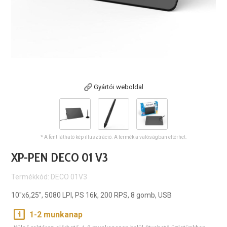
Gyártói weboldal
* A fent látható kép illusztráció. A termék a valóságban eltérhet.
XP-PEN DECO 01 V3
Termékkód: DECO 01V3
10"x6,25", 5080 LPI, PS 16k, 200 RPS, 8 gomb, USB
1-2 munkanap