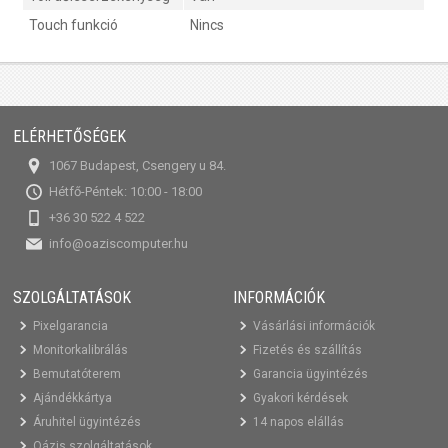
Touch funkció
Nincs
ELÉRHETŐSÉGEK
1067 Budapest, Csengery u 84.
Hétfő-Péntek: 10:00 - 18:00
+36 30 522 4 522
info@oaziscomputer.hu
SZOLGÁLTATÁSOK
INFORMÁCIÓK
Pixelgarancia
Vásárlási információk
Monitorkalibrálás
Fizetés és szállítás
Bemutatóterem
Garancia ügyintézés
Ajándékkártya
Gyakori kérdések
Áruhitel ügyintézés
14 napos elállás
Oázis szolgáltatások