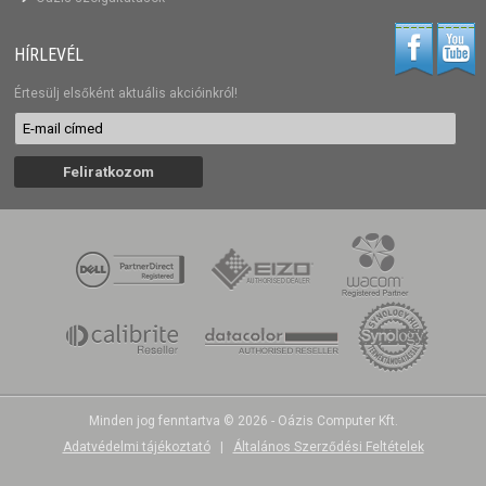
HÍRLEVÉL
Értesülj elsőként aktuális akcióinkról!
Minden jog fenntartva © 2026 - Oázis Computer Kft.
Adatvédelmi tájékoztató
|
Általános Szerződési Feltételek