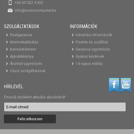
+36 30 522 4 522
info@oaziscomputer.hu
SZOLGÁLTATÁSOK
INFORMÁCIÓK
Pixelgarancia
Vásárlási információk
Monitorkalibrálás
Fizetés és szállítás
Bemutatóterem
Garancia ügyintézés
Ajándékkártya
Gyakori kérdések
Áruhitel ügyintézés
14 napos elállás
Oázis szolgáltatások
HÍRLEVÉL
Értesülj elsőként aktuális akcióinkról!