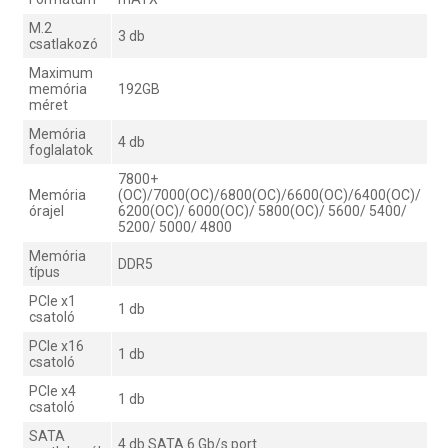
M.2
3 db
csatlakozó
Maximum
memória
192GB
méret
Memória
4 db
foglalatok
7800+
Memória
(OC)/7000(OC)/6800(OC)/6600(OC)/6400(OC)/
órajel
6200(OC)/ 6000(OC)/ 5800(OC)/ 5600/ 5400/
5200/ 5000/ 4800
Memória
DDR5
típus
PCIe x1
1 db
csatoló
PCIe x16
1 db
csatoló
PCIe x4
1 db
csatoló
SATA
4 db SATA 6 Gb/s port