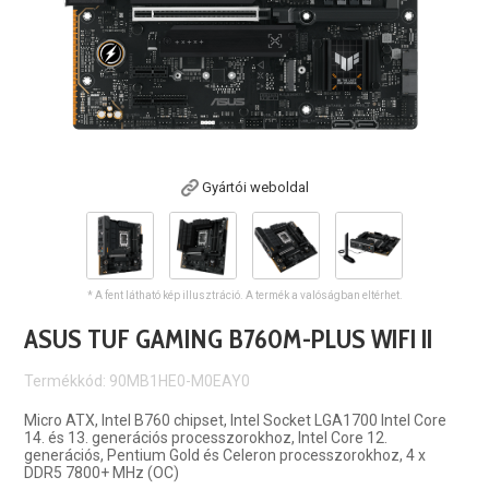
Gyártói weboldal
* A fent látható kép illusztráció. A termék a valóságban eltérhet.
ASUS TUF GAMING B760M-PLUS WIFI II
Termékkód: 90MB1HE0-M0EAY0
Micro ATX, Intel B760 chipset, Intel Socket LGA1700 Intel Core
14. és 13. generációs processzorokhoz, Intel Core 12.
generációs, Pentium Gold és Celeron processzorokhoz, 4 x
DDR5 7800+ MHz (OC)