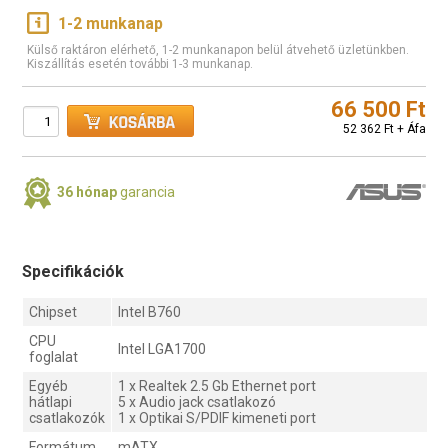
1-2 munkanap
Külső raktáron elérhető, 1-2 munkanapon belül átvehető üzletünkben.
Kiszállítás esetén további 1-3 munkanap.
66 500 Ft
52 362 Ft + Áfa
36 hónap
garancia
Specifikációk
Chipset
Intel B760
CPU
Intel LGA1700
foglalat
Egyéb
1 x Realtek 2.5 Gb Ethernet port
hátlapi
5 x Audio jack csatlakozó
csatlakozók
1 x Optikai S/PDIF kimeneti port
Formátum
mATX