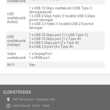
csatlakozók
1 x USB 10 Gbps csatlakozó (USB Type-C
támogatással)
USB
1 x USB 5 Gbps fejléc 2 további USB 5 Gbps
csatlakozók
portot támogat
(belső)
3 x USB 2.0 fejléc 5 további USB 2.0 portot
támogat
1 x USB 20 Gbps port (1 x USB Type-C)
USB
1 x USB 10 Gbps port (1 x Type-A)
csatlakozók
2 x USB 5 Gbps port (2 x Type-A)
(hátlapi)
4 x USB 2.0 port (4 x Type-A)
Videó
1 x DisplayPort
csatlakozók
1 x HDMI port
Wi-Fi
Van
ELÉRHETŐSÉGEK
1067 Budapest, Csengery u 84.
Hétfő-Péntek: 10:00 - 18:00