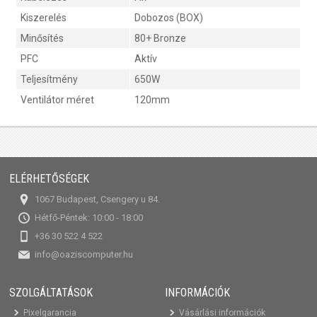
Kiszerelés
Dobozos (BOX)
Minősítés
80+ Bronze
PFC
Aktív
Teljesítmény
650W
Ventilátor méret
120mm
ELÉRHETŐSÉGEK
1067 Budapest, Csengery u 84.
Hétfő-Péntek: 10:00 - 18:00
+36 30 522 4 522
info@oaziscomputer.hu
SZOLGÁLTATÁSOK
INFORMÁCIÓK
Pixelgarancia
Vásárlási információk