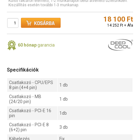
Külső raktáron elérhető, 1-2 munkanapon belül átvehető üzletünkben.
Kiszállítás esetén további 1-3 munkanap.
18 100 Ft
14 252 Ft + Áfa
60 hónap
garancia
Specifikációk
Csatlakozó - CPU/EPS
1 db
8 pin (4+4 pin)
Csatlakozó - MB
1 db
(24/20 pin)
Csatlakozó - PCI-E 16
1db
pin
Csatlakozó - PCI-E 8
3 db
(6+2) pin
Kábelezés
Fix