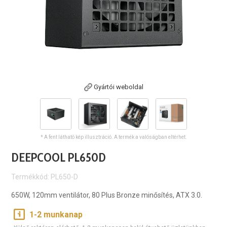
Gyártói weboldal
* A fent látható kép illusztráció. A termék a valóságban eltérhet.
DEEPCOOL PL650D
Termékkód: PL650-D
650W, 120mm ventilátor, 80 Plus Bronze minősítés, ATX 3.0.
1-2 munkanap