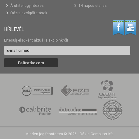
Áruhitel ügyintézés
14 napos elállás
Oázis szolgáltatások
HÍRLEVÉL
Értesülj elsőként aktuális akcióinkról!
Minden jog fenntartva © 2026 - Oázis Computer Kft.