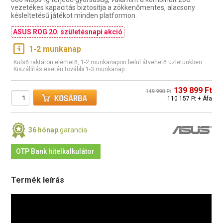
vezetékes kapacitás biztosítja a zökkenőmentes, alacsony
késleltetésű játékot minden platformon.
ASUS ROG 20. születésnapi akció
1-2 munkanap
Külső raktáron elérhető, 1-2 munkanapon belül átvehető üzletünkben.
Kiszállítás esetén további 1-3 munkanap.
139 899 Ft
149 990 Ft
110 157 Ft + Áfa
36 hónap
garancia
OTP Bank hitelkalkulátor
Termék leírás