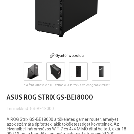
Gyártói weboldal
* A fent látható kép illusztráció. A termék a valóságban eltérhet.
ASUS ROG STRIX GS-BE18000
Termékkód: GS-BE18000
A ROG Strix GS-BE18000 a tökéletes gamer router, amelyet
azok számára építettek, akik tökéletességet követelnek. Az
élvonalbeli háromsávos WiFi 7 és 4x4 MIMO által hajtott, akár 18
000 Mbps-ig terjedő gyorsaság, valamint a kombinált 20G