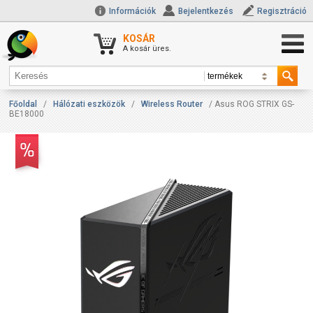
Információk
Bejelentkezés
Regisztráció
KOSÁR
A kosár üres.
Főoldal
/
Hálózati eszközök
/
Wireless Router
/ Asus ROG STRIX GS-
BE18000