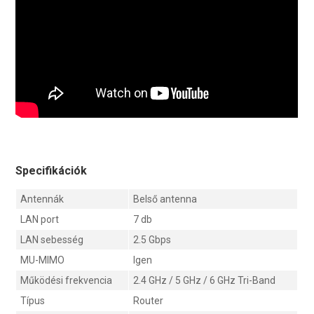
Specifikációk
Antennák
Belső antenna
LAN port
7 db
LAN sebesség
2.5 Gbps
MU-MIMO
Igen
Működési frekvencia
2.4 GHz / 5 GHz / 6 GHz Tri-Band
Típus
Router