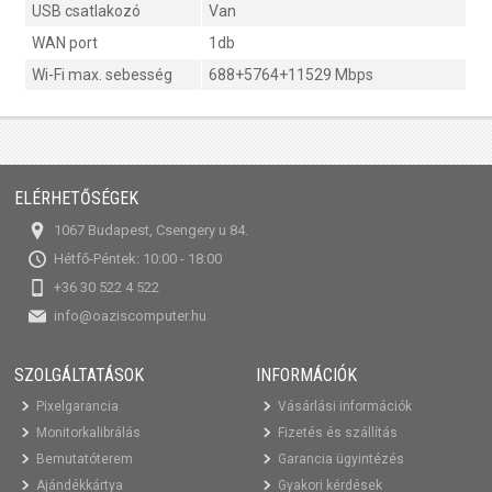
USB csatlakozó
Van
WAN port
1db
Wi-Fi max. sebesség
688+5764+11529 Mbps
ELÉRHETŐSÉGEK
1067 Budapest, Csengery u 84.
Hétfő-Péntek: 10:00 - 18:00
+36 30 522 4 522
info@oaziscomputer.hu
SZOLGÁLTATÁSOK
INFORMÁCIÓK
Pixelgarancia
Vásárlási információk
Monitorkalibrálás
Fizetés és szállítás
Bemutatóterem
Garancia ügyintézés
Ajándékkártya
Gyakori kérdések