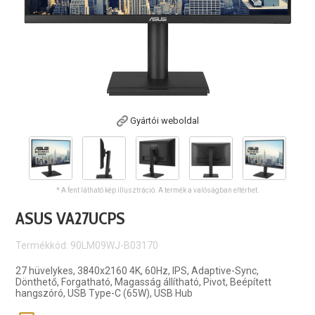
Gyártói weboldal
* A fent látható kép illusztráció. A termék a valóságban eltérhet.
ASUS VA27UCPS
Termékkód: 90LM09WJ-B03170
27 hüvelykes, 3840x2160 4K, 60Hz, IPS, Adaptive-Sync,
Dönthető, Forgatható, Magasság állítható, Pivot, Beépített
hangszóró, USB Type-C (65W), USB Hub