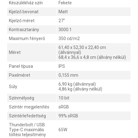
Készülékház szín
Fekete
Kijelző bevonat
Matt
Kijelző méret
27"
Kontrasztarány
3000:1
Maximum fényerő
350 cd/m2
61,40 x 52,30 x 22,40 cm
Méret
(állvánnyal)
68,4 x 36,6 x 4,8 cm (állvány nélkül)
Panel típusa
IPS
Pixelméret
0,155 mm
6,90 kg (állvánnyal)
Súly
4,86 ​​kg (állvány nélkül)
Színmélység
10 bit
Színtér megjelenítés
sRGB
Színtérlefedettség
99% sRGB
Thunderbolt / USB
Type-C maximális
65W
töltési teljesítmény