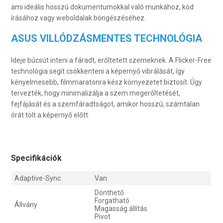
ami ideális hosszú dokumentumokkal való munkához, kód
írásához vagy weboldalak böngészéséhez.
ASUS VILLÓDZÁSMENTES TECHNOLÓGIA
Ideje búcsút inteni a fáradt, erőltetett szemeknek. A Flicker-Free
technológia segít csökkenteni a képernyő vibrálását, így
kényelmesebb, filmmaratonra kész környezetet biztosít. Úgy
tervezték, hogy minimalizálja a szem megerőltetését,
fejfájását és a szemfáradtságot, amikor hosszú, számtalan
órát tölt a képernyő előtt.
Specifikációk
Adaptive-Sync
Van
Dönthető
Forgatható
Állvány
Magasság állítás
Pivot