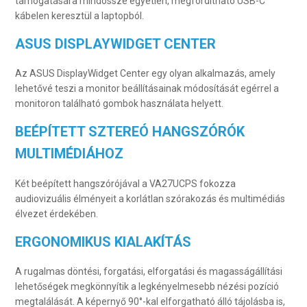
támogatására mindössze egyetlen, megfordítható USB-C
kábelen keresztül a laptopból.
ASUS DISPLAYWIDGET CENTER
Az ASUS DisplayWidget Center egy olyan alkalmazás, amely
lehetővé teszi a monitor beállításainak módosítását egérrel a
monitoron található gombok használata helyett.
BEÉPÍTETT SZTEREÓ HANGSZÓRÓK
MULTIMÉDIÁHOZ
Két beépített hangszórójával a VA27UCPS fokozza
audiovizuális élményeit a korlátlan szórakozás és multimédiás
élvezet érdekében.
ERGONOMIKUS KIALAKÍTÁS
A rugalmas döntési, forgatási, elforgatási és magasságállítási
lehetőségek megkönnyítik a legkényelmesebb nézési pozíció
megtalálását. A képernyő 90°-kal elforgatható álló tájolásba is,