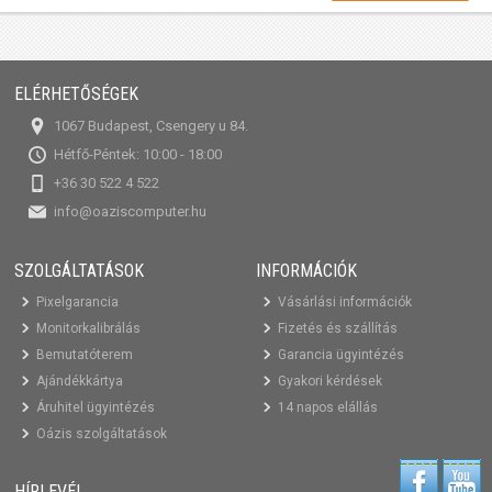
ELÉRHETŐSÉGEK
1067 Budapest, Csengery u 84.
Hétfő-Péntek: 10:00 - 18:00
+36 30 522 4 522
info@oaziscomputer.hu
SZOLGÁLTATÁSOK
INFORMÁCIÓK
Pixelgarancia
Vásárlási információk
Monitorkalibrálás
Fizetés és szállítás
Bemutatóterem
Garancia ügyintézés
Ajándékkártya
Gyakori kérdések
Áruhitel ügyintézés
14 napos elállás
Oázis szolgáltatások
HÍRLEVÉL