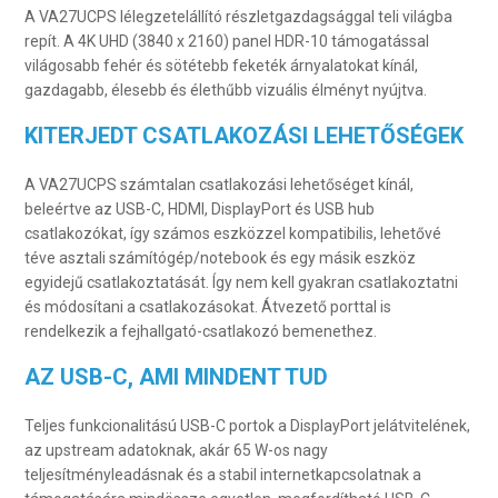
A VA27UCPS lélegzetelállító részletgazdagsággal teli világba
repít. A 4K UHD (3840 x 2160) panel HDR-10 támogatással
világosabb fehér és sötétebb feketék árnyalatokat kínál,
gazdagabb, élesebb és élethűbb vizuális élményt nyújtva.
KITERJEDT CSATLAKOZÁSI LEHETŐSÉGEK
A VA27UCPS számtalan csatlakozási lehetőséget kínál,
beleértve az USB-C, HDMI, DisplayPort és USB hub
csatlakozókat, így számos eszközzel kompatibilis, lehetővé
téve asztali számítógép/notebook és egy másik eszköz
egyidejű csatlakoztatását. Így nem kell gyakran csatlakoztatni
és módosítani a csatlakozásokat. Átvezető porttal is
rendelkezik a fejhallgató-csatlakozó bemenethez.
AZ USB-C, AMI MINDENT TUD
Teljes funkcionalitású USB-C portok a DisplayPort jelátvitelének,
az upstream adatoknak, akár 65 W-os nagy
teljesítményleadásnak és a stabil internetkapcsolatnak a