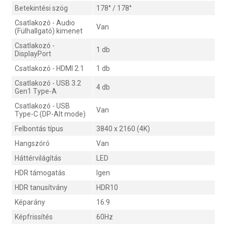
Betekintési szög
178° / 178°
Csatlakozó - Audio
Van
(Fülhallgató) kimenet
Csatlakozó -
1 db
DisplayPort
Csatlakozó - HDMI 2.1
1 db
Csatlakozó - USB 3.2
4 db
Gen1 Type-A
Csatlakozó - USB
Van
Type-C (DP-Alt mode)
Felbontás típus
3840 x 2160 (4K)
Hangszóró
Van
Háttérvilágítás
LED
HDR támogatás
Igen
HDR tanusítvány
HDR10
Képarány
16:9
Képfrissítés
60Hz