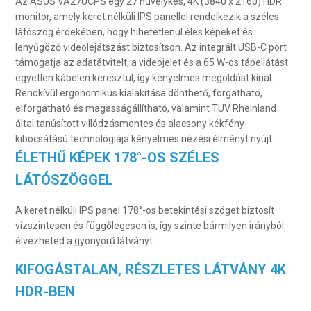
Az ASUS VA27UCPS egy 27 hüvelykes, 4K (3840 x 2160) HDR
monitor, amely keret nélküli IPS panellel rendelkezik a széles
látószög érdekében, hogy hihetetlenül éles képeket és
lenyűgöző videolejátszást biztosítson. Az integrált USB-C port
támogatja az adatátvitelt, a videojelet és a 65 W-os tápellátást
egyetlen kábelen keresztül, így kényelmes megoldást kínál.
Rendkívül ergonomikus kialakítása dönthető, forgatható,
elforgatható és magasságállítható, valamint TÜV Rheinland
által tanúsított villódzásmentes és alacsony kékfény-
kibocsátású technológiája kényelmes nézési élményt nyújt.
ÉLETHŰ KÉPEK 178°-OS SZÉLES
LÁTÓSZÖGGEL
A keret nélküli IPS panel 178°-os betekintési szöget biztosít
vízszintesen és függőlegesen is, így szinte bármilyen irányból
élvezheted a gyönyörű látványt.
KIFOGÁSTALAN, RÉSZLETES LÁTVÁNY 4K
HDR-BEN