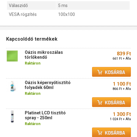
Válaszidő
5 ms
VESA rögzítés
100x100
Kapcsolódó termékek
Oázis mikroszálas
839 Ft
törlőkendő
661 Ft + Áfa
Raktáron
Oázis képernyőtisztító
1 100 Ft
folyadék 60ml
866 Ft + Áfa
Raktáron
Platinet LCD tisztító
1 300 Ft
spray - 250ml
1 024 Ft + Áfa
Raktáron