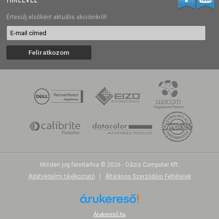
Értesülj elsőként aktuális akcióinkról!
Minden jog fenntartva © 2026 - Oázis Computer Kft.
Adatvédelmi tájékoztató
|
Általános Szerződési Feltételek
Árukereső.hu