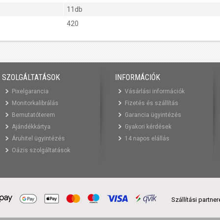
11db
420
SZOLGÁLTATÁSOK
INFORMÁCIÓK
Pixelgarancia
Vásárlási információk
Monitorkalibrálás
Fizetés és szállítás
Bemutatóterem
Garancia ügyintézés
Ajándékkártya
Gyakori kérdések
Áruhitel ügyintézés
14 napos elállás
Oázis szolgáltatások
Szállítási partne