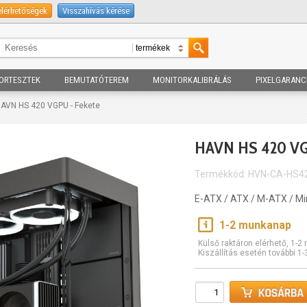
elérhetőségek
Visszahívás kérése
ORTESZTEK
BEMUTATÓTEREM
MONITORKALIBRÁLÁS
PIXELGARANC
HAVN HS 420 VGPU - Fekete
HAVN HS 420 VG
Termékkód: HVN-CA-HS4
E-ATX / ATX / M-ATX / Min
1-2 munkanap
Külső raktáron elérhető, 1-
Kiszállítás esetén további 1