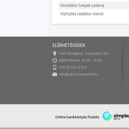
Ventilátor helyek száma
Vízhűtés radiátor méret
ELÉRHETŐSÉGEK
1067 Budapest, Csengery u 84.
Hétfő-Péntek: 10:00 - 18:00
+36 30 522 4 522
info@oaziscomputer.hu
Online bankkártyás fizetés