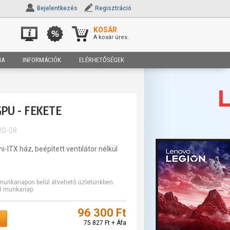
Bejelentkezés
Regisztráció
KOSÁR
A kosár üres.
IA
INFORMÁCIÓK
ELÉRHETŐSÉGEK
PU - FEKETE
20-08
i-ITX ház, beépített ventilátor nélkül
2 munkanapon belül átvehető üzletünkben.
-3 munkanap.
96 300 Ft
75 827 Ft + Áfa