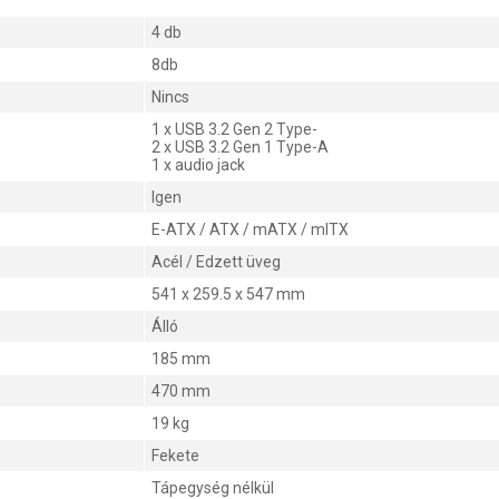
4 db
8db
Nincs
1 x USB 3.2 Gen 2 Type-
2 x USB 3.2 Gen 1 Type-A
1 x audio jack
Igen
E-ATX / ATX / mATX / mITX
Acél / Edzett üveg
541 x 259.5 x 547 mm
Álló
185 mm
470 mm
19 kg
Fekete
Tápegység nélkül