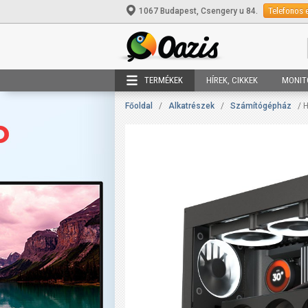
Telefonos 
1067 Budapest, Csengery u 84.
TERMÉKEK
HÍREK, CIKKEK
MONIT
Főoldal
/
Alkatrészek
/
Számítógépház
/ 