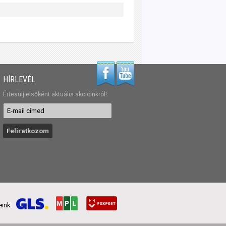
HÍRLEVÉL
Értesülj elsőként aktuális akcióinkról!
reink