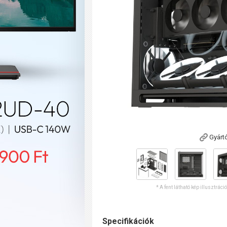
Gyárt
* A fent látható kép illusztráci
Specifikációk