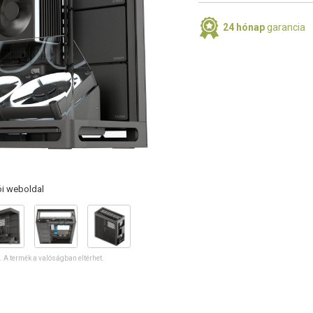
24 hónap
garancia
ói weboldal
ó. A termék a valóságban eltérhet.