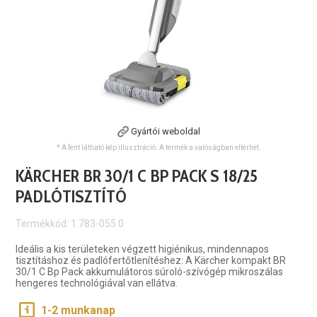
Gyártói weboldal
* A fent látható kép illusztráció. A termék a valóságban eltérhet.
KÄRCHER BR 30/1 C BP PACK S 18/25
PADLÓTISZTÍTÓ
Termékkód: 1.783-055.0
Ideális a kis területeken végzett higiénikus, mindennapos
tisztításhoz és padlófertőtlenítéshez: A Kärcher kompakt BR
30/1 C Bp Pack akkumulátoros súroló-szívógép mikroszálas
hengeres technológiával van ellátva.
1-2 munkanap