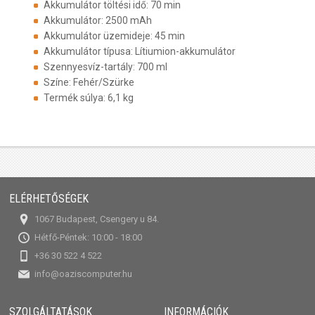
Akkumulátor töltési idő: 70 min
Akkumulátor: 2500 mAh
Akkumulátor üzemideje: 45 min
Akkumulátor típusa: Lítiumion-akkumulátor
Szennyesvíz-tartály: 700 ml
Színe: Fehér/Szürke
Termék súlya: 6,1 kg
ELÉRHETŐSÉGEK
1067 Budapest, Csengery u 84.
Hétfő-Péntek: 10:00 - 18:00
+36 30 522 4 522
info@oaziscomputer.hu
SZOLGÁLTATÁSOK
INFORMÁCIÓK