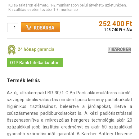
Külső raktáron elérhető, 1-2 munkanapon belül átvehető üzletünkben.
Kiszállítás esetén további 1-3 munkanap.
252 400 Ft
198 740 Ft + Áfa
24 hónap
garancia
OTP Bank hitelkalkulátor
Termék leírás
Az új, ultrakompakt BR 30/1 C Bp Pack akkumulátoros súroló-
szívógép ideális választás minden típusú kemény padlóburkolat
higiénikus tisztításához, beleértve a járólapokat, illetve a
csúszásmentes padlóburkolatokat is. A kézi padlótisztítással
összehasonlítva a mikroszálas hengeres technológia akár 20
százalékkal jobb tisztítási eredményt és akár 60 százalékkal
gyorsabb száradási időt garantál. A Kärcher Battery Universe