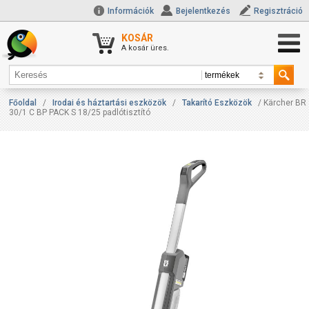
Információk
Bejelentkezés
Regisztráció
KOSÁR
A kosár üres.
Főoldal
/
Irodai és háztartási eszközök
/
Takarító Eszközök
/ Kärcher BR
30/1 C BP PACK S 18/25 padlótisztító