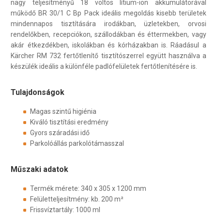
nagy teljesítményű 18 voltos lítium-ion akkumulátorával
működő BR 30/1 C Bp Pack ideális megoldás kisebb területek
mindennapos tisztítására irodákban, üzletekben, orvosi
rendelőkben, recepciókon, szállodákban és éttermekben, vagy
akár étkezdékben, iskolákban és kórházakban is. Ráadásul a
Kärcher RM 732 fertőtlenítő tisztítószerrel együtt használva a
készülék ideális a különféle padlófelületek fertőtlenítésére is.
Tulajdonságok
Magas szintű higiénia
Kiváló tisztítási eredmény
Gyors száradási idő
Parkolóállás parkolótámasszal
Műszaki adatok
Termék mérete: 340 x 305 x 1200 mm
Felületteljesítmény: kb. 200 m²
Frissvíztartály: 1000 ml