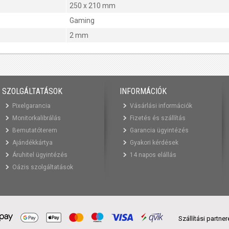
250 x 210 mm
Gaming
2 mm
SZOLGÁLTATÁSOK
INFORMÁCIÓK
Pixelgarancia
Vásárlási információk
Monitorkalibrálás
Fizetés és szállítás
Bemutatóterem
Garancia ügyintézés
Ajándékkártya
Gyakori kérdések
Áruhitel ügyintézés
14 napos elállás
Oázis szolgáltatások
Szállítási partne