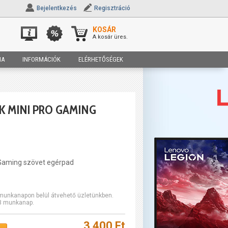
Bejelentkezés
Regisztráció
KOSÁR
A kosár üres.
IA
INFORMÁCIÓK
ELÉRHETŐSÉGEK
K MINI PRO GAMING
 Gaming szövet egérpad
2 munkanapon belül átvehető üzletünkben.
-3 munkanap.
3 400 Ft