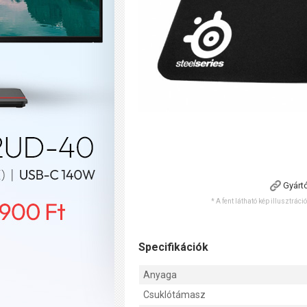
Gyárt
* A fent látható kép illusztráci
Specifikációk
Anyaga
Csuklótámasz