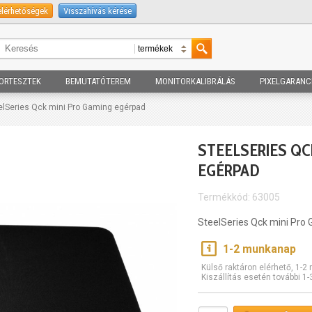
elérhetőségek
Visszahívás kérése
ORTESZTEK
BEMUTATÓTEREM
MONITORKALIBRÁLÁS
PIXELGARANC
elSeries Qck mini Pro Gaming egérpad
STEELSERIES QC
EGÉRPAD
Termékkód: 63005
SteelSeries Qck mini Pro
1-2 munkanap
Külső raktáron elérhető, 1-
Kiszállítás esetén további 1