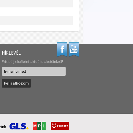
HÍRLEVÉL
Értesülj elsőként aktuális akcióinkról!
reink