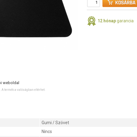
12 hónap
garancia
ói weboldal
ó. A termék a valóságban eltérhet.
Gumi / Szövet
Nincs