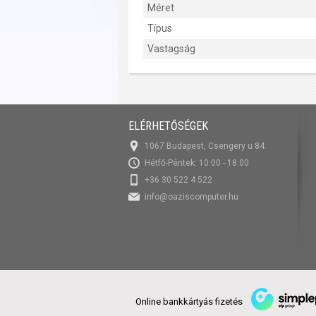
Méret
Típus
Vastagság
ELÉRHETŐSÉGEK
1067 Budapest, Csengery u 84.
Hétfő-Péntek: 10:00 - 18:00
+36 30 522 4 522
info@oaziscomputer.hu
Online bankkártyás fizetés