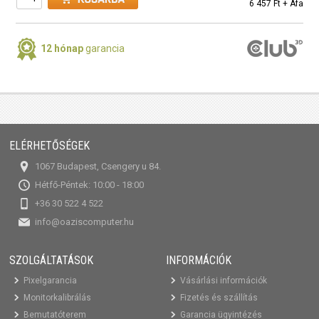
6 457 Ft + Áfa
12 hónap
garancia
ELÉRHETŐSÉGEK
1067 Budapest, Csengery u 84.
Hétfő-Péntek: 10:00 - 18:00
+36 30 522 4 522
info@oaziscomputer.hu
SZOLGÁLTATÁSOK
INFORMÁCIÓK
Pixelgarancia
Vásárlási információk
Monitorkalibrálás
Fizetés és szállítás
Bemutatóterem
Garancia ügyintézés