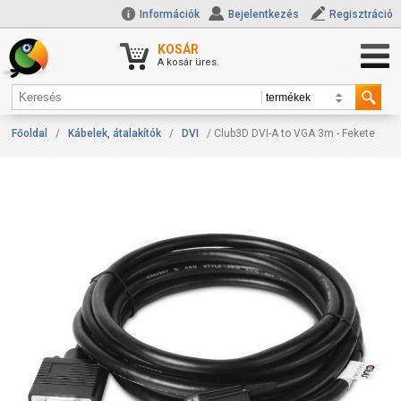
Információk
Bejelentkezés
Regisztráció
KOSÁR
A kosár üres.
Főoldal
/
Kábelek, átalakítók
/
DVI
/ Club3D DVI-A to VGA 3m - Fekete