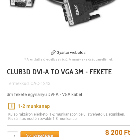
Gyártói weboldal
* A fent látható kép illusztráció. A termék a valóságban eltérhet.
CLUB3D DVI-A TO VGA 3M - FEKETE
Termékkód: CAC-1243
3m fekete egyirányú DVI-A - VGA kábel
1-2 munkanap
Külső raktáron elérhető, 1-2 munkanapon belül átvehető üzletünkben.
Kiszállítás esetén további 1-3 munkanap.
8 200 Ft