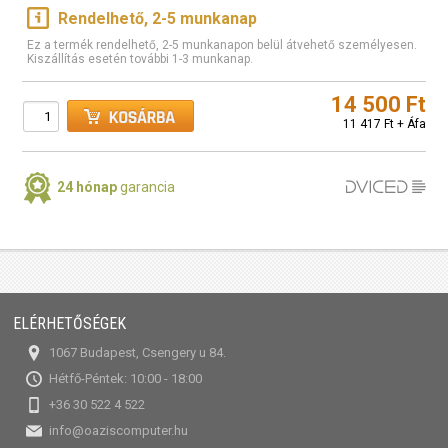
Rendelhető, 2-5 munkanap
Ez a termék rendelhető, 2-5 munkanapon belül átvehető személyesen.
Kiszállítás esetén további 1-3 munkanap.
14 500 Ft
11 417 Ft + Áfa
24 hónap
garancia
ELÉRHETŐSÉGEK
1067 Budapest, Csengery u 84.
Hétfő-Péntek: 10:00 - 18:00
+36 30 522 4 522
info@oaziscomputer.hu