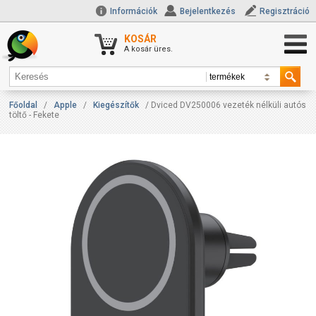
Információk
Bejelentkezés
Regisztráció
KOSÁR
A kosár üres.
Főoldal
/
Apple
/
Kiegészítők
/ Dviced DV250006 vezeték nélküli autós
töltő - Fekete