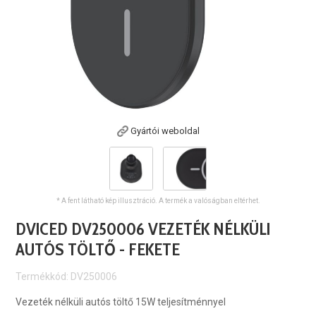
Gyártói weboldal
* A fent látható kép illusztráció. A termék a valóságban eltérhet.
DVICED DV250006 VEZETÉK NÉLKÜLI
AUTÓS TÖLTŐ - FEKETE
Termékkód: DV250006
Vezeték nélküli autós töltő 15W teljesítménnyel