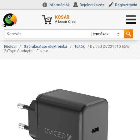
Információk
Bejelentkezés
Regisztráció
KOSÁR
A kosár üres.
Főoldal
/
Szórakoztató elektronika
/
Töltők
/ Dviced DV221010 65W
2xType-C adapter - Fekete