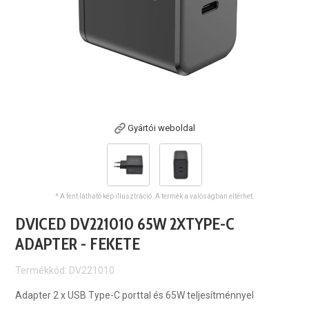
Gyártói weboldal
* A fent látható kép illusztráció. A termék a valóságban eltérhet.
DVICED DV221010 65W 2XTYPE-C
ADAPTER - FEKETE
Termékkód: DV221010
Adapter 2 x USB Type-C porttal és 65W teljesítménnyel