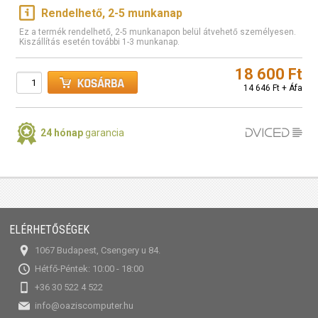
Rendelhető, 2-5 munkanap
Ez a termék rendelhető, 2-5 munkanapon belül átvehető személyesen.
Kiszállítás esetén további 1-3 munkanap.
18 600 Ft
14 646 Ft + Áfa
24 hónap
garancia
ELÉRHETŐSÉGEK
1067 Budapest, Csengery u 84.
Hétfő-Péntek: 10:00 - 18:00
+36 30 522 4 522
info@oaziscomputer.hu