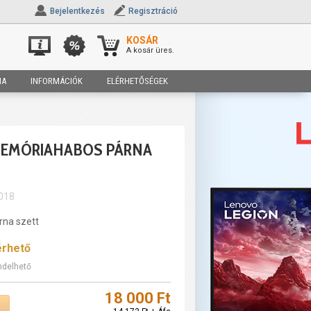
Bejelentkezés
Regisztráció
KOSÁR
A kosár üres.
IA
INFORMÁCIÓK
ELÉRHETŐSÉGEK
MEMÓRIAHABOS PÁRNA
018
rna szett
érhető
ndelhető
18 000 Ft