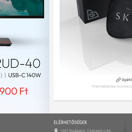
Gyárt
* A fent látható kép illusztráci
ELÉRHETŐSÉGEK
1067 Budapest, Csengery u 84.