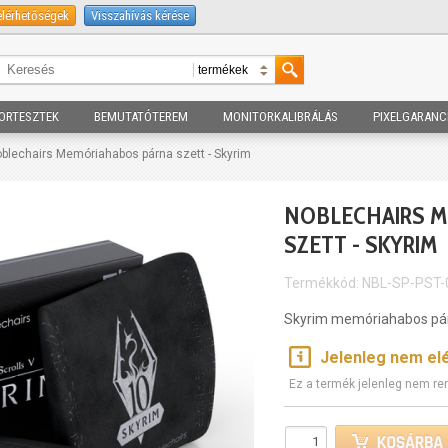
elérhetőségek
Visszahívás kérése
ORTESZTEK
BEMUTATÓTEREM
MONITORKALIBRÁLÁS
PIXELGARANC
oblechairs Memóriahabos párna szett - Skyrim
NOBLECHAIRS 
SZETT - SKYRIM
Termékkód: NBL-SP-PST-
Skyrim memóriahabos pá
Jelenleg nem el
Ez a termék jelenleg nem re