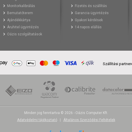
Monitorkalibrálás
Fizetés és szállítás
Bemutatóterem
Garancia ügyintézés
Ajándékkártya
Gyakori kérdések
Áruhitel ügyintézés
14 napos elállás
Oázis szolgáltatások
Szállítási partne
Minden jog fenntartva © 2026 - Oázis Computer Kft.
Adatvédelmi tájékoztató
|
Általános Szerződési Feltételek