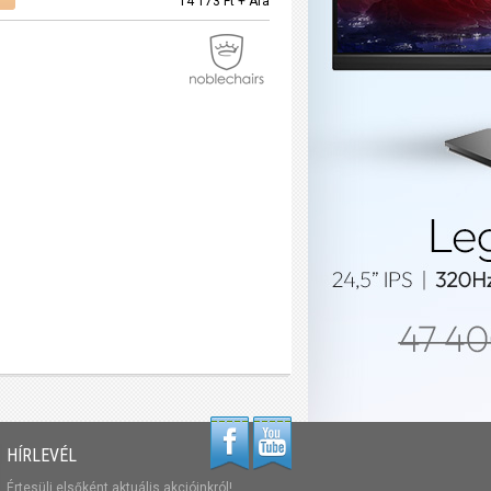
14 173 Ft + Áfa
HÍRLEVÉL
Értesülj elsőként aktuális akcióinkról!