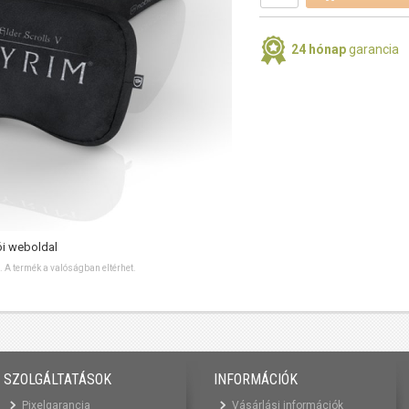
24 hónap
garancia
ói weboldal
ó. A termék a valóságban eltérhet.
SZOLGÁLTATÁSOK
INFORMÁCIÓK
Pixelgarancia
Vásárlási információk