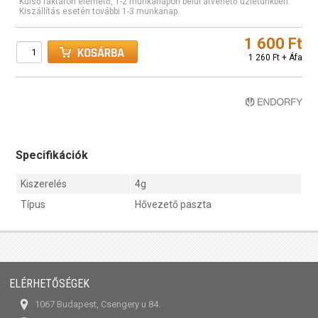
Külső raktáron elérhető, 1-2 munkanapon belül átvehető üzletünkben.
Kiszállítás esetén további 1-3 munkanap.
1 600 Ft
1 260 Ft + Áfa
Specifikációk
Kiszerelés
4g
Típus
Hővezető paszta
ELÉRHETŐSÉGEK
1067 Budapest, Csengery u 84.