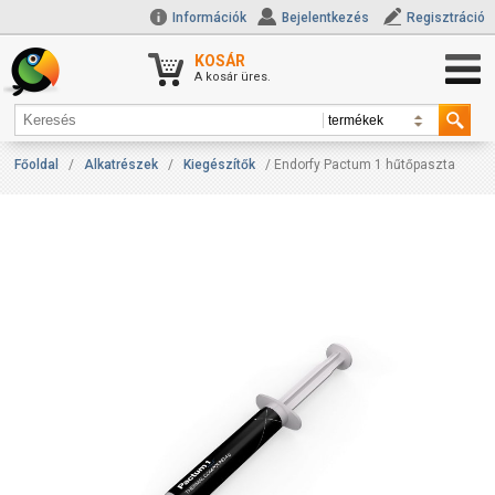
Információk
Bejelentkezés
Regisztráció
KOSÁR
A kosár üres.
Főoldal
/
Alkatrészek
/
Kiegészítők
/ Endorfy Pactum 1 hűtőpaszta