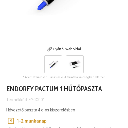
Gyártói weboldal
* A fent látható kép illusztráció. A termék a valóságban eltérhet.
ENDORFY PACTUM 1 HŰTŐPASZTA
Termékkód: EY0C001
Hővezető paszta 4 g-os kiszerelésben
1-2 munkanap