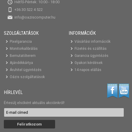
Hétfő-Péntek: 10:00 - 18:00
+36 30 522 4 522
info@oaziscomputer.hu
SZOLGÁLTATÁSOK
INFORMÁCIÓK
Pixelgarancia
Vásárlási információk
Monitorkalibrálás
Fizetés és szállítás
Bemutatóterem
Garancia ügyintézés
Ajándékkártya
Gyakori kérdések
Áruhitel ügyintézés
14 napos elállás
Oázis szolgáltatások
HÍRLEVÉL
Értesülj elsőként aktuális akcióinkról!