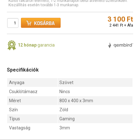
Külső raktáron elérhető, 1-2 munkanapon belül átvehető üzletünkben.
Kiszállítás esetén további 1-3 munkanap.
3 100 Ft
2 441 Ft + Áfa
12 hónap
garancia
Specifikációk
Anyaga
Szövet
Csuklótámasz
Nincs
Méret
800 x 400 x 3mm
Szín
Zöld
Típus
Gaming
Vastagság
3mm