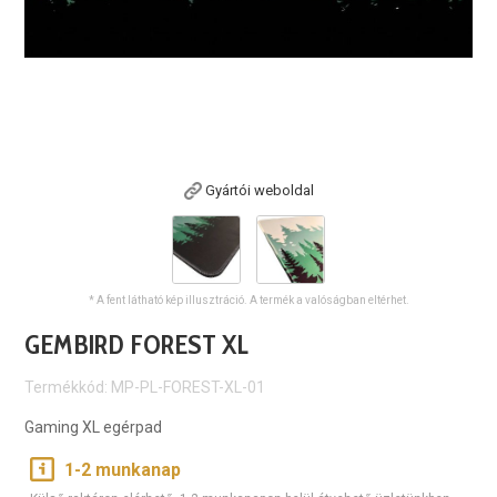
Gyártói weboldal
* A fent látható kép illusztráció. A termék a valóságban eltérhet.
GEMBIRD FOREST XL
Termékkód: MP-PL-FOREST-XL-01
Gaming XL egérpad
1-2 munkanap