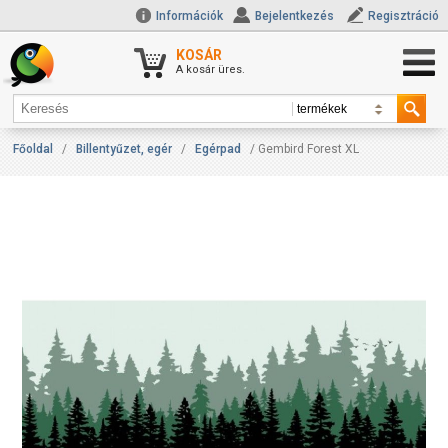
Információk
Bejelentkezés
Regisztráció
KOSÁR
A kosár üres.
Főoldal
/
Billentyűzet, egér
/
Egérpad
/ Gembird Forest XL