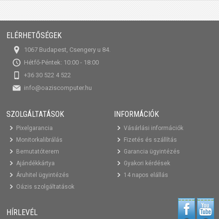
ELÉRHETŐSÉGEK
1067 Budapest, Csengery u 84.
Hétfő-Péntek: 10:00 - 18:00
+36 30 522 4 522
info@oaziscomputer.hu
SZOLGÁLTATÁSOK
INFORMÁCIÓK
Pixelgarancia
Vásárlási információk
Monitorkalibrálás
Fizetés és szállítás
Bemutatóterem
Garancia ügyintézés
Ajándékkártya
Gyakori kérdések
Áruhitel ügyintézés
14 napos elállás
Oázis szolgáltatások
HÍRLEVÉL