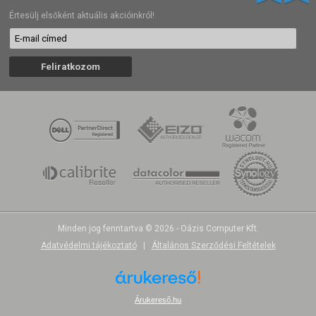
Értesülj elsőként aktuális akcióinkról!
Minden jog fenntartva © 2026 - Oázis Computer Kft.
Adatvédelmi tájékoztató
|
Általános Szerződési Feltételek
Árukereső.hu