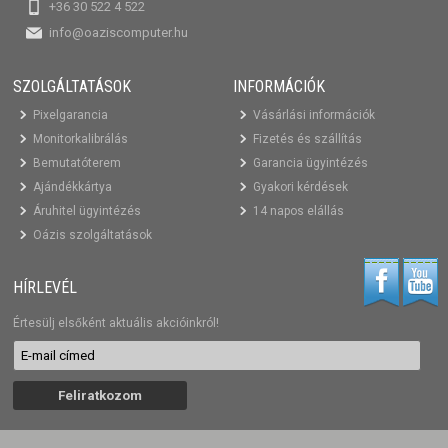
+36 30 522 4 522
info@oaziscomputer.hu
SZOLGÁLTATÁSOK
INFORMÁCIÓK
Pixelgarancia
Vásárlási információk
Monitorkalibrálás
Fizetés és szállítás
Bemutatóterem
Garancia ügyintézés
Ajándékkártya
Gyakori kérdések
Áruhitel ügyintézés
14 napos elállás
Oázis szolgáltatások
HÍRLEVÉL
Értesülj elsőként aktuális akcióinkról!