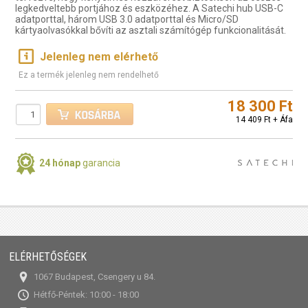
legkedveltebb portjához és eszközéhez. A Satechi hub USB-C
adatporttal, három USB 3.0 adatporttal és Micro/SD
kártyaolvasókkal bővíti az asztali számítógép funkcionalitását.
Jelenleg nem elérhető
Ez a termék jelenleg nem rendelhető
18 300 Ft
14 409 Ft + Áfa
24 hónap
garancia
ELÉRHETŐSÉGEK
1067 Budapest, Csengery u 84.
Hétfő-Péntek: 10:00 - 18:00