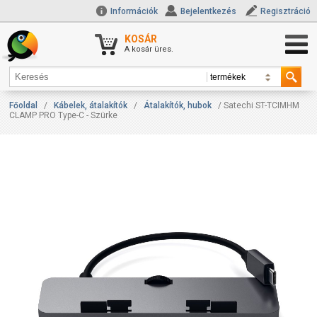
Információk
Bejelentkezés
Regisztráció
KOSÁR
A kosár üres.
Főoldal
/
Kábelek, átalakítók
/
Átalakítók, hubok
/ Satechi ST-TCIMHM
CLAMP PRO Type-C - Szürke