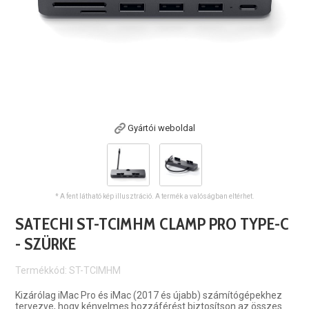
Gyártói weboldal
* A fent látható kép illusztráció. A termék a valóságban eltérhet.
SATECHI ST-TCIMHM CLAMP PRO TYPE-C
- SZÜRKE
Termékkód: ST-TCIMHM
Kizárólag iMac Pro és iMac (2017 és újabb) számítógépekhez
tervezve, hogy kényelmes hozzáférést biztosítson az összes