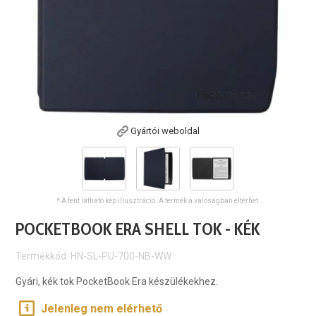
Gyártói weboldal
* A fent látható kép illusztráció. A termék a valóságban eltérhet.
POCKETBOOK ERA SHELL TOK - KÉK
Termékkód: HN-SL-PU-700-NB-WW
Gyári, kék tok PocketBook Era készülékekhez.
Jelenleg nem elérhető