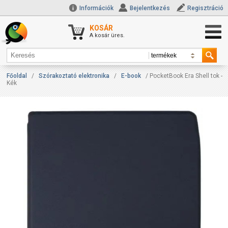
Információk
Bejelentkezés
Regisztráció
KOSÁR
A kosár üres.
Főoldal
/
Szórakoztató elektronika
/
E-book
/ PocketBook Era Shell tok -
Kék