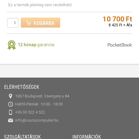
Ez a termék jelenleg nem rendelhető
10 700 Ft
8 425 Ft + Áfa
12 hónap
garancia
ELÉRHETŐSÉGEK
1067 Budapest, Csengery u 84.
Hétfő-Péntek: 10:00 - 18:00
+36 30 522 4 522
info@oaziscomputer.hu
SZOLGÁLTATÁSOK
INFORMÁCIÓK