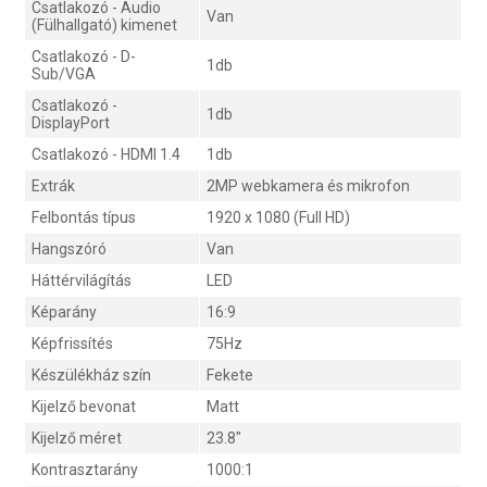
Csatlakozó - Audio
Van
(Fülhallgató) kimenet
Csatlakozó - D-
1db
Sub/VGA
Csatlakozó -
1db
DisplayPort
Csatlakozó - HDMI 1.4
1db
Extrák
2MP webkamera és mikrofon
Felbontás típus
1920 x 1080 (Full HD)
Hangszóró
Van
Háttérvilágítás
LED
Képarány
16:9
Képfrissítés
75Hz
Készülékház szín
Fekete
Kijelző bevonat
Matt
Kijelző méret
23.8"
Kontrasztarány
1000:1