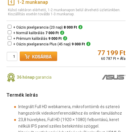
1-2 munkanap
Külső raktáron elérhető, 1-2 munkanapon belül átvehető üzletünkben.
Kiszállítás esetén további 1-3 munkanap.
+ Oázis pixelgarancia (20 nap)
8 000 Ft
+ Normál kalibrálás
7 000 Ft
+ Prémium kalibrálás
9 000 Ft
+ Oázis pixelgarancia Plus (45 nap)
9 000 Ft
77 199 Ft
60 787 Ft + Áfa
36 hónap
garancia
Termék leírás
Integrált Full HD webkamera, mikrofontömb és sztereó
hangszórók videokonferenciákhoz és online tanuláshoz
23,8 hüvelykes, Full HD (1920 × 1080) felbontású, keret
nélküli IPS panel széles betekintési szöggel.