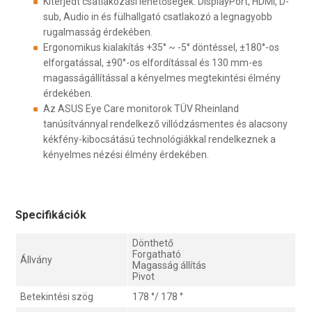
Kiterjedt csatlakozási lehetőségek: DisplayPort, HDMI, D-
sub, Audio in és fülhallgató csatlakozó a legnagyobb
rugalmasság érdekében.
Ergonomikus kialakítás +35° ~ -5° döntéssel, ±180°-os
elforgatással, ±90°-os elfordítással és 130 mm-es
magasságállítással a kényelmes megtekintési élmény
érdekében.
Az ASUS Eye Care monitorok TÜV Rheinland
tanúsítvánnyal rendelkező villódzásmentes és alacsony
kékfény-kibocsátású technológiákkal rendelkeznek a
kényelmes nézési élmény érdekében.
Specifikációk
Dönthető
Forgatható
Állvány
Magasság állítás
Pivot
Betekintési szög
178 °/ 178 °