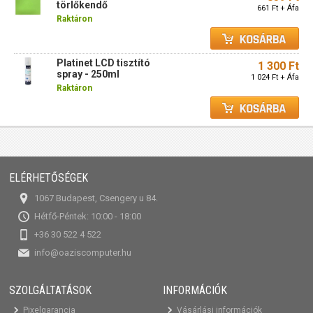
törlőkendő
661 Ft + Áfa
Raktáron
Platinet LCD tisztító
1 300 Ft
spray - 250ml
1 024 Ft + Áfa
Raktáron
ELÉRHETŐSÉGEK
1067 Budapest, Csengery u 84.
Hétfő-Péntek: 10:00 - 18:00
+36 30 522 4 522
info@oaziscomputer.hu
SZOLGÁLTATÁSOK
INFORMÁCIÓK
Pixelgarancia
Vásárlási információk