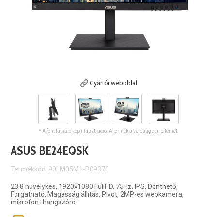
Gyártói weboldal
* A fent látható kép illusztráció. A termék a valóságban eltérhet.
ASUS BE24EQSK
Termékkód: 90LM05M1-B09370
23.8 hüvelykes, 1920x1080 FullHD, 75Hz, IPS, Dönthető,
Forgatható, Magasság állítás, Pivot, 2MP-es webkamera,
mikrofon+hangszóró