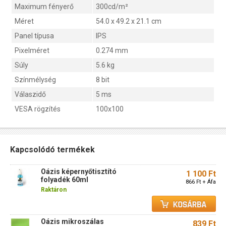
Maximum fényerő
300cd/m²
Méret
54.0 x 49.2 x 21.1 cm
Panel típusa
IPS
Pixelméret
0.274 mm
Súly
5.6 kg
Színmélység
8 bit
Válaszidő
5 ms
VESA rögzítés
100x100
Kapcsolódó termékek
Oázis képernyőtisztító
1 100 Ft
folyadék 60ml
866 Ft + Áfa
Raktáron
Oázis mikroszálas
839 Ft