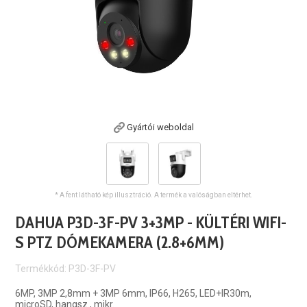
Gyártói weboldal
* A fent látható kép illusztráció. A termék a valóságban eltérhet.
DAHUA P3D-3F-PV 3+3MP - KÜLTÉRI WIFI-
S PTZ DÓMEKAMERA (2.8+6MM)
Termékkód: P3D-3F-PV
6MP, 3MP 2,8mm + 3MP 6mm, IP66, H265, LED+IR30m,
microSD, hangsz., mikr.