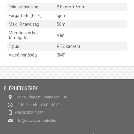
Fókusztávolság
2.8 mm + 6mm
Forgatható (PTZ)
Igen
Max. IR távolság
50m
Memóriakártya
Van
támogatás
Típus
PTZ kamera
Videó minőség
3MP
ELÉRHETŐSÉGEK
1067 Budapest, Csengery u 84.
Hétfő-Péntek: 10:00 - 18:00
+36 30 522 4 522
info@oaziscomputer.hu