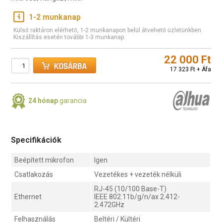
1-2 munkanap
Külső raktáron elérhető, 1-2 munkanapon belül átvehető üzletünkben.
Kiszállítás esetén további 1-3 munkanap.
22 000 Ft
17 323 Ft + Áfa
24 hónap
garancia
Specifikációk
Beépített mikrofon
Igen
Csatlakozás
Vezetékes + vezeték nélküli
RJ-45 (10/100 Base-T)
Ethernet
IEEE 802.11b/g/n/ax 2.412-
2.472GHz
Felhasználás
Beltéri / Kültéri