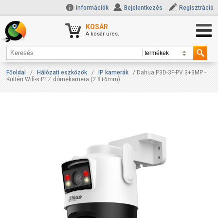
Információk
Bejelentkezés
Regisztráció
KOSÁR
A kosár üres.
Főoldal
/
Hálózati eszközök
/
IP kamerák
/ Dahua P3D-3F-PV 3+3MP -
Kültéri Wifi-s PTZ dómekamera (2.8+6mm)