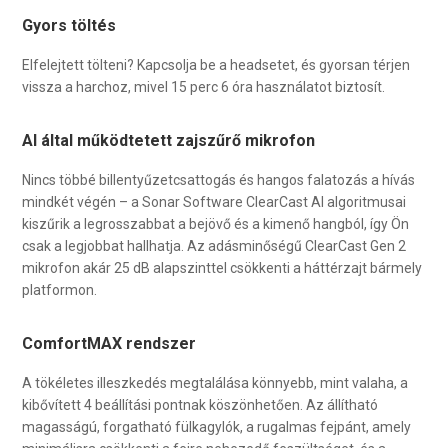
Gyors töltés
Elfelejtett tölteni? Kapcsolja be a headsetet, és gyorsan térjen
vissza a harchoz, mivel 15 perc 6 óra használatot biztosít.
AI által működtetett zajszűrő mikrofon
Nincs többé billentyűzetcsattogás és hangos falatozás a hívás
mindkét végén – a Sonar Software ClearCast AI algoritmusai
kiszűrik a legrosszabbat a bejövő és a kimenő hangból, így Ön
csak a legjobbat hallhatja. Az adásminőségű ClearCast Gen 2
mikrofon akár 25 dB alapszinttel csökkenti a háttérzajt bármely
platformon.
ComfortMAX rendszer
A tökéletes illeszkedés megtalálása könnyebb, mint valaha, a
kibővített 4 beállítási pontnak köszönhetően. Az állítható
magasságú, forgatható fülkagylók, a rugalmas fejpánt, amely