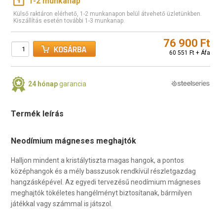
1-2 munkanap
Külső raktáron elérhető, 1-2 munkanapon belül átvehető üzletünkben.
Kiszállítás esetén további 1-3 munkanap.
76 900 Ft
60 551 Ft + Áfa
24 hónap
garancia
Termék leírás
Neodímium mágneses meghajtók
Halljon mindent a kristálytiszta magas hangok, a pontos
középhangok és a mély basszusok rendkívül részletgazdag
hangzásképével. Az egyedi tervezésű neodímium mágneses
meghajtók tökéletes hangélményt biztosítanak, bármilyen
játékkal vagy számmal is játszol.