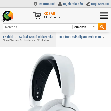
Információk
Bejelentkezés
Regisztráció
KOSÁR
A kosár üres.
Főoldal
/
Szórakoztató elektronika
/
Headset, fülhallgató, mikrofon
/
SteelSeries Arctis Nova 7X - Fehér