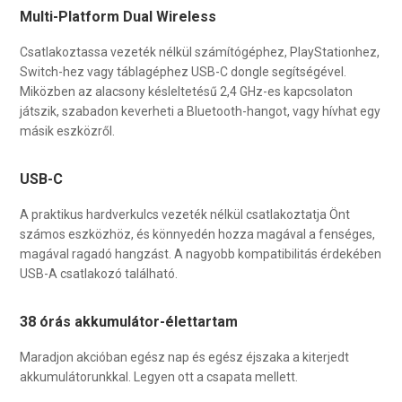
Multi-Platform Dual Wireless
Csatlakoztassa vezeték nélkül számítógéphez, PlayStationhez,
Switch-hez vagy táblagéphez USB-C dongle segítségével.
Miközben az alacsony késleltetésű 2,4 GHz-es kapcsolaton
játszik, szabadon keverheti a Bluetooth-hangot, vagy hívhat egy
másik eszközről.
USB-C
A praktikus hardverkulcs vezeték nélkül csatlakoztatja Önt
számos eszközhöz, és könnyedén hozza magával a fenséges,
magával ragadó hangzást. A nagyobb kompatibilitás érdekében
USB-A csatlakozó található.
38 órás akkumulátor-élettartam
Maradjon akcióban egész nap és egész éjszaka a kiterjedt
akkumulátorunkkal. Legyen ott a csapata mellett.