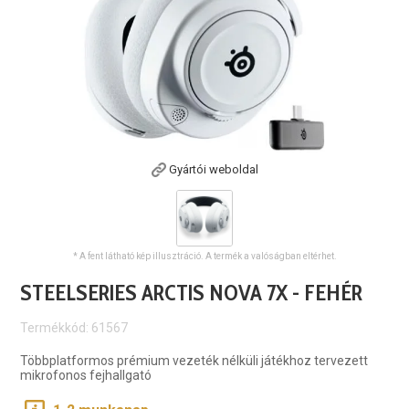
Gyártói weboldal
* A fent látható kép illusztráció. A termék a valóságban eltérhet.
STEELSERIES ARCTIS NOVA 7X - FEHÉR
Termékkód: 61567
Többplatformos prémium vezeték nélküli játékhoz tervezett
mikrofonos fejhallgató