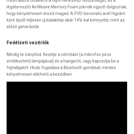
minimálisra csökkenti a fejre nehezedő feszültséget, és a
légáteresztő AirWeave Memory Foam párnák együtt dolgoznak,
hogy kényelmesen érezd magad. A PVD-bevonatú acél fejpánt
köré épült teljesen új kialakítás akár 14%-kal könnyebb, mint az
előző generációk.
Fedélzeti vezérlők
Mindig te irányítod. Kezelje a némítást (a mikrofon piros
emlékeztető lámpájával) és a hangerőt, vagy kapcsolja be a
fejhallgatót. Hívás fogadása a Bluetooth gombbal; mindez
kényelmesen elérhető a kezedben.