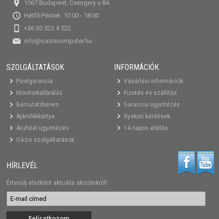
1067 Budapest, Csengery u 84.
Hétfő-Péntek: 10:00 - 18:00
+36 30 522 4 522
info@oaziscomputer.hu
SZOLGÁLTATÁSOK
INFORMÁCIÓK
Pixelgarancia
Vásárlási információk
Monitorkalibrálás
Fizetés és szállítás
Bemutatóterem
Garancia ügyintézés
Ajándékkártya
Gyakori kérdések
Áruhitel ügyintézés
14 napos elállás
Oázis szolgáltatások
HÍRLEVÉL
Értesülj elsőként aktuális akcióinkról!