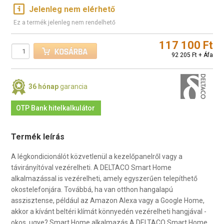
Jelenleg nem elérhető
Ez a termék jelenleg nem rendelhető
117 100 Ft
92 205 Ft + Áfa
36 hónap
garancia
OTP Bank hitelkalkulátor
Termék leírás
A légkondicionálót közvetlenül a kezelőpanelről vagy a
távirányítóval vezérelheti. A DELTACO Smart Home
alkalmazással is vezérelheti, amely egyszerűen telepíthető
okostelefonjára. Továbbá, ha van otthon hangalapú
asszisztense, például az Amazon Alexa vagy a Google Home,
akkor a kívánt beltéri klímát könnyedén vezérelheti hangjával -
okos, ugye? Smart Home alkalmazás A DELTACO Smart Home