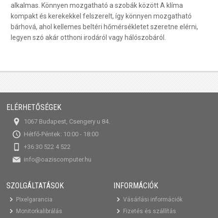
alkalmas. Könnyen mozgatható a szobák között A klíma
kompakt és kerekekkel felszerelt, így könnyen mozgatható
bárhová, ahol kellemes beltéri hőmérsékletet szeretne elérni,
legyen szó akár otthoni irodáról vagy hálószobáról.
ELÉRHETŐSÉGEK
1067 Budapest, Csengery u 84.
Hétfő-Péntek: 10:00 - 18:00
+36 30 522 4 522
info@oaziscomputer.hu
SZOLGÁLTATÁSOK
INFORMÁCIÓK
Pixelgarancia
Vásárlási információk
Monitorkalibrálás
Fizetés és szállítás