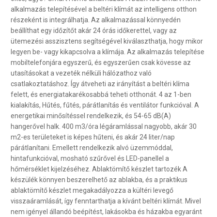
alkalmazás telepítésével a beltéri klímát az intelligens otthon
részeként is integrálhatja. Az alkalmazással könnyedén
beállíthat egy időzítőt akár 24 órás időkerettel, vagy az
ütemezési asszisztens segítségével kiválaszthatja, hogy mikor
legyen be- vagy kikapcsolva a klímája. Az alkalmazás telepítése
mobiltelefonjára egyszerű, és egyszerűen csak kövesse az
utasításokat a vezeték nélküli hálózathoz való
csatlakoztatáshoz. Így átveheti az irányítást a beltéri klíma
felett, és energiatakarékosabbá teheti otthonát. 4 az 1-ben
kialakítás, Hűtés, fűtés, párátlanítás és ventilátor funkcióval. A
energetikai minősítéssel rendelkezik, és 54-65 dB(A)
hangerővel halk. 400 m3/óra légáramlással nagyobb, akár 30
m2-es területeket is képes hűteni, és akár 24 liter/nap
párátlanítani. Emellett rendelkezik alvó üzemmóddal,
hintafunkcióval, mosható szűrővel és LED-panellel a
hőmérséklet kijelzéséhez. Ablaktömítő készlet tartozék A
készülék könnyen beszerelhető az ablakba, és a praktikus
ablaktömítő készlet megakadályozza a kültéri levegő
visszaáramlását, így fenntarthatja a kívánt beltéri klímát. Mivel
nem igényel állandó beépítést, lakásokba és házakba egyaránt