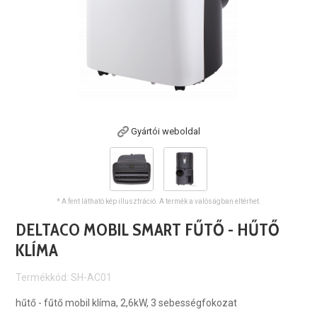
Gyártói weboldal
* A fent látható kép illusztráció. A termék a valóságban eltérhet.
DELTACO MOBIL SMART FŰTŐ - HŰTŐ
KLÍMA
Termékkód: SH-AC01
hűtő - fűtő mobil klíma, 2,6kW, 3 sebességfokozat