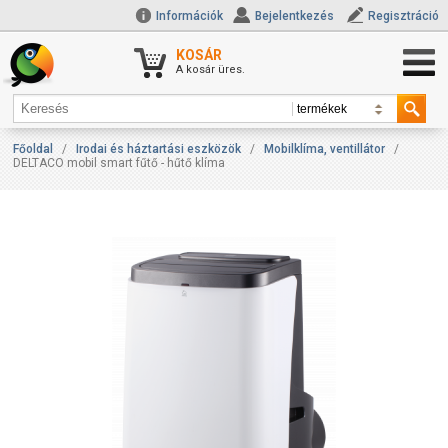
Információk
Bejelentkezés
Regisztráció
KOSÁR
A kosár üres.
Főoldal
/
Irodai és háztartási eszközök
/
Mobilklíma, ventillátor
/
DELTACO mobil smart fűtő - hűtő klíma