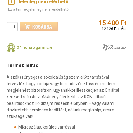
Jelenleg nem elérhető
Ez a termék jelenleg nem rendelhető
15 400 Ft
12 126 Ft + Áfa
24 hónap
garancia
Termék leírás
A székszőnyeget a sokoldalúság szem előtt tartásával
tervezték, hogy irodája vagy berendezése friss és modern
megjelenést biztosítson, ugyanakkor illeszkedjen az Ön által
keresett stílushoz. Akár egy élénkebb, az RGB-stílusú
beállításokhoz illő dizájnt részesít előnyben – vagy valami
diszkrétebb semleges beállítást, nálunk megtalálja, amire
szüksége van!
Mikroszálas, kerületi varrással