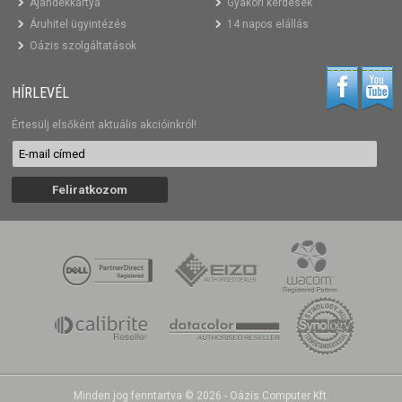
Ajándékkártya
Gyakori kérdések
Áruhitel ügyintézés
14 napos elállás
Oázis szolgáltatások
HÍRLEVÉL
Értesülj elsőként aktuális akcióinkról!
Minden jog fenntartva © 2026 - Oázis Computer Kft.