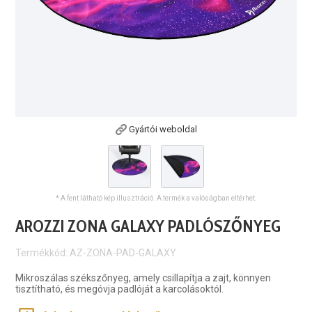
Gyártói weboldal
* A fent látható kép illusztráció. A termék a valóságban eltérhet.
AROZZI ZONA GALAXY PADLÓSZŐNYEG
Termékkód: AZ-ZONA-PAD-GALAXY
Mikroszálas székszőnyeg, amely csillapítja a zajt, könnyen
tisztítható, és megóvja padlóját a karcolásoktól.