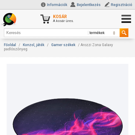
Információk
Bejelentkezés
Regisztráció
KOSÁR
A kosár üres.
Főoldal
/
Konzol, játék
/
Gamer székek
/ Arozzi Zona Galaxy
padlószőnyeg