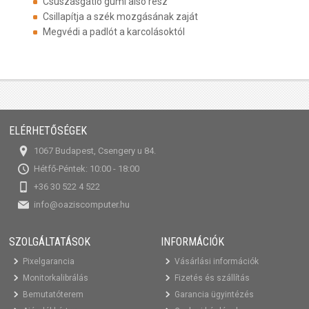
Csúszásgátló gumi alsó rész
Csillapítja a szék mozgásának zaját
Megvédi a padlót a karcolásoktól
ELÉRHETŐSÉGEK
1067 Budapest, Csengery u 84.
Hétfő-Péntek: 10:00 - 18:00
+36 30 522 4 522
info@oaziscomputer.hu
SZOLGÁLTATÁSOK
INFORMÁCIÓK
Pixelgarancia
Vásárlási információk
Monitorkalibrálás
Fizetés és szállítás
Bemutatóterem
Garancia ügyintézés