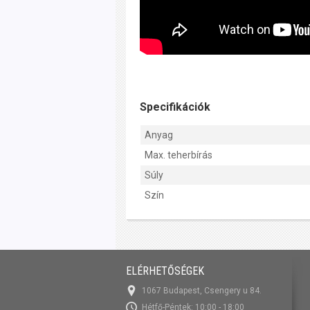
Specifikációk
Anyag
Max. teherbírás
Súly
Szín
ELÉRHETŐSÉGEK
1067 Budapest, Csengery u 84.
Hétfő-Péntek: 10:00 - 18:00