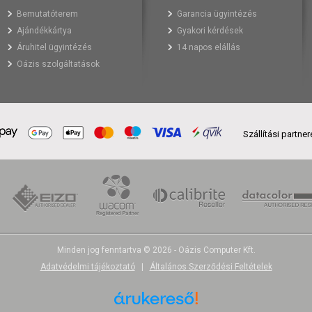
Bemutatóterem
Garancia ügyintézés
Ajándékkártya
Gyakori kérdések
Áruhitel ügyintézés
14 napos elállás
Oázis szolgáltatások
Szállítási partne
Minden jog fenntartva © 2026 - Oázis Computer Kft.
Adatvédelmi tájékoztató
|
Általános Szerződési Feltételek