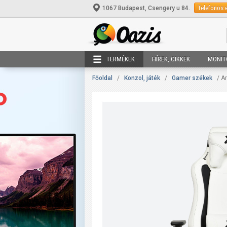
Telefonos 
1067 Budapest, Csengery u 84.
TERMÉKEK
HÍREK, CIKKEK
MONIT
Főoldal
/
Konzol, játék
/
Gamer székek
/ A