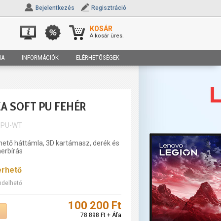
Bejelentkezés
Regisztráció
KOSÁR
A kosár üres.
IA
INFORMÁCIÓK
ELÉRHETŐSÉGEK
A SOFT PU FEHÉR
SPU-WT
hető háttámla, 3D kartámasz, derék és
erbírás
érhető
ndelhető
100 200 Ft
78 898 Ft + Áfa