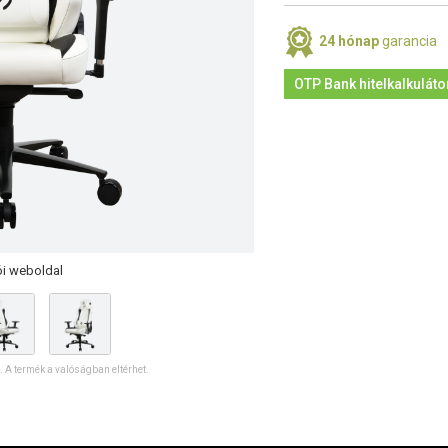
24 hónap
garancia
OTP Bank hitelkalkuláto
ói weboldal
ó. A termék a valóságban eltérhet.