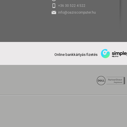
+36 30 522 4 522
info@oaziscomputer.hu
Online bankkártyás fizetés