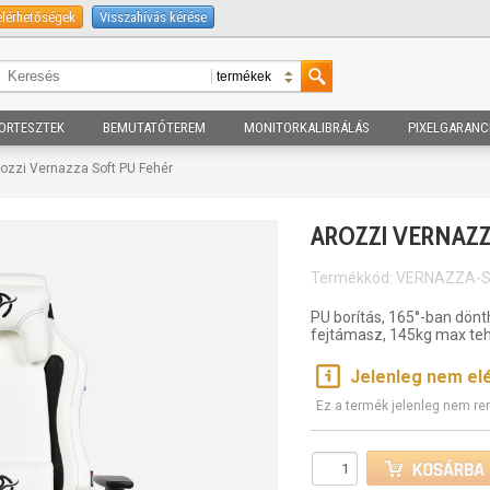
elérhetőségek
Visszahívás kérése
ORTESZTEK
BEMUTATÓTEREM
MONITORKALIBRÁLÁS
PIXELGARANC
rozzi Vernazza Soft PU Fehér
AROZZI VERNAZZ
Termékkód: VERNAZZA-
PU borítás, 165°-ban dönt
fejtámasz, 145kg max teh
Jelenleg nem el
Ez a termék jelenleg nem re