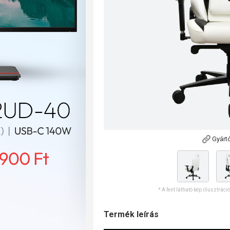
Gyárt
* A fent látható kép illusztráci
Termék leírás