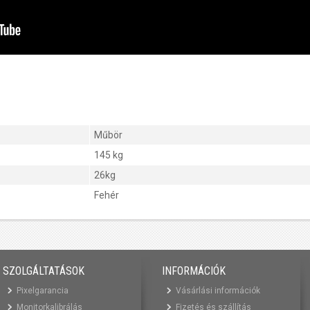
Műbör
145 kg
26kg
Fehér
SZOLGÁLTATÁSOK
INFORMÁCIÓK
Pixelgarancia
Vásárlási információk
Monitorkalibrálás
Fizetés és szállítás