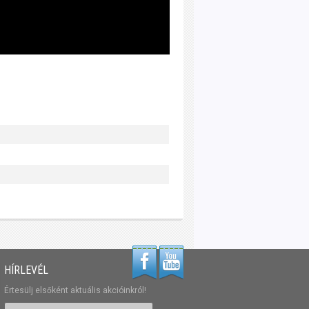
HÍRLEVÉL
Értesülj elsőként aktuális akcióinkról!