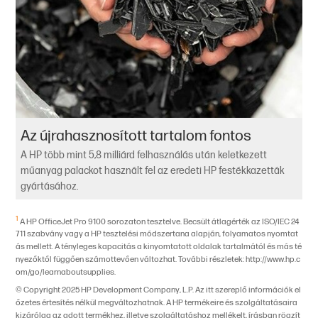
Az újrahasznosított tartalom fontos
A HP több mint 5,8 milliárd felhasználás után keletkezett
műanyag palackot használt fel az eredeti HP festékkazetták
gyártásához.
1
A HP OfficeJet Pro 9100 sorozaton tesztelve. Becsült átlagérték az ISO/IEC 24
711 szabvány vagy a HP tesztelési módszertana alapján, folyamatos nyomtat
ás mellett. A tényleges kapacitás a kinyomtatott oldalak tartalmától és más té
nyezőktől függően számottevően változhat. További részletek: http://www.hp.c
om/go/learnaboutsupplies.
© Copyright 2025 HP Development Company, L.P. Az itt szereplő információk el
őzetes értesítés nélkül megváltozhatnak. A HP termékeire és szolgáltatásaira
kizárólag az adott termékhez, illetve szolgáltatáshoz mellékelt, írásban rögzít