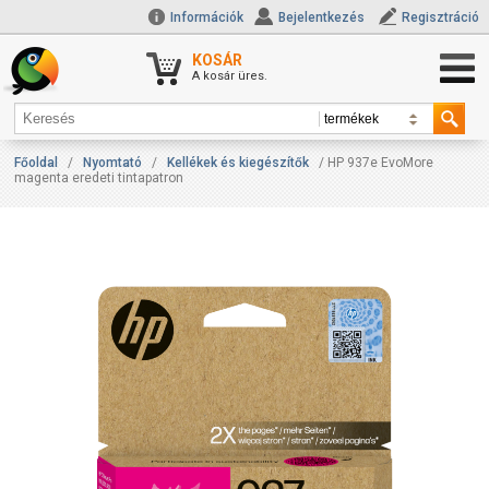
Információk
Bejelentkezés
Regisztráció
KOSÁR
A kosár üres.
Főoldal
/
Nyomtató
/
Kellékek és kiegészítők
/ HP 937e EvoMore
magenta eredeti tintapatron