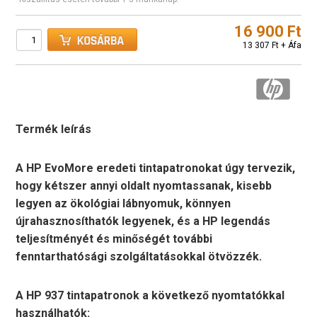
16 900 Ft
13 307 Ft + Áfa
Termék leírás
A HP EvoMore eredeti tintapatronokat úgy tervezik,
hogy kétszer annyi oldalt nyomtassanak, kisebb
legyen az ökológiai lábnyomuk, könnyen
újrahasznosíthatók legyenek, és a HP legendás
teljesítményét és minőségét további
fenntarthatósági szolgáltatásokkal ötvözzék.
A HP 937 tintapatronok a következő nyomtatókkal
használhatók: