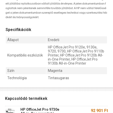
ett jótállási nyilatkozatban vállalt jótállás érvényes. A jelen dokumentumban f
oglaltak nem jelentenek semmiféle további jótállást. A HP nem vállal felelőssé
get a jelen dokumentumban szereplő esetleges technikai vagy szerkesztési hib
ákért és hiányosságokért.
Specifikációk
Állapot
Eredeti
HP OfficeJet Pro 9120e, 9130e,
9720, 9730, HP OfficeJet Pro 9110b
Kompatibilis eszközök
Printer, HP OfficeJet Pro 9120b All-
in-One Printer, HP OfficeJet Pro
9130b All-in-One Printer
Szín
Magenta
Technológia
Tintasugaras
Kapcsolódó termékek
HP OfficeJet Pro 9730e
92 901 Ft