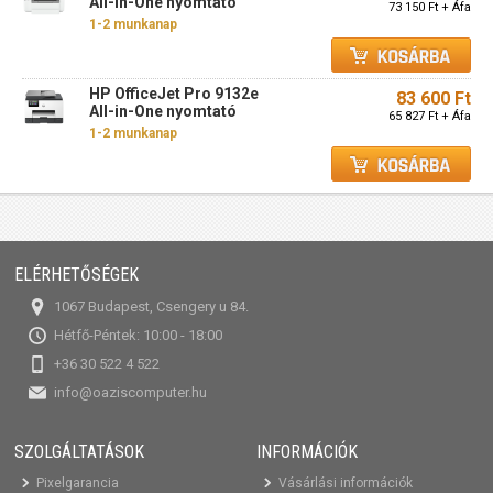
All-in-One nyomtató
73 150 Ft + Áfa
1-2 munkanap
HP OfficeJet Pro 9132e
83 600 Ft
All-in-One nyomtató
65 827 Ft + Áfa
1-2 munkanap
ELÉRHETŐSÉGEK
1067 Budapest, Csengery u 84.
Hétfő-Péntek: 10:00 - 18:00
+36 30 522 4 522
info@oaziscomputer.hu
SZOLGÁLTATÁSOK
INFORMÁCIÓK
Pixelgarancia
Vásárlási információk