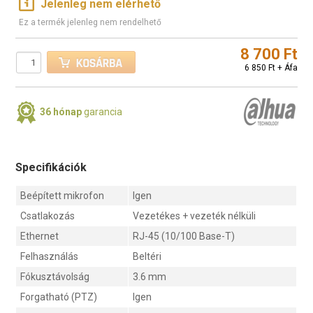
Jelenleg nem elérhető
Ez a termék jelenleg nem rendelhető
8 700 Ft
6 850 Ft + Áfa
36 hónap
garancia
Specifikációk
Beépített mikrofon
Igen
Csatlakozás
Vezetékes + vezeték nélküli
Ethernet
RJ-45 (10/100 Base-T)
Felhasználás
Beltéri
Fókusztávolság
3.6 mm
Forgatható (PTZ)
Igen