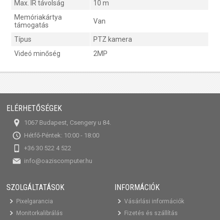
Max. IR távolság
10 m
Memóriakártya
Van
támogatás
Típus
PTZ kamera
Videó minőség
2MP
ELÉRHETŐSÉGEK
1067 Budapest, Csengery u 84.
Hétfő-Péntek: 10:00 - 18:00
+36 30 522 4 522
info@oaziscomputer.hu
SZOLGÁLTATÁSOK
INFORMÁCIÓK
Pixelgarancia
Vásárlási információk
Monitorkalibrálás
Fizetés és szállítás