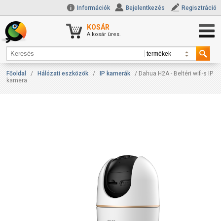
Információk
Bejelentkezés
Regisztráció
KOSÁR
A kosár üres.
Főoldal
/
Hálózati eszközök
/
IP kamerák
/ Dahua H2A - Beltéri wifi-s IP
kamera