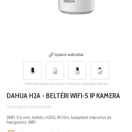
Gyártói weboldal
* A fent látható kép illusztráció. A termék a valóságban eltérhet.
DAHUA H2A - BELTÉRI WIFI-S IP KAMERA
Termékkód: DAHUAH2A
2MP, 3.6 mm, beltéri, H265, IR10m, beépített mikrofon és
hangszóró, WIFI