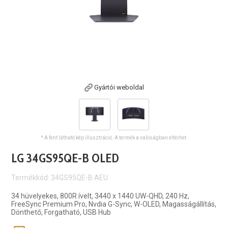
Gyártói weboldal
* A fent látható kép illusztráció. A termék a valóságban eltérhet.
LG 34GS95QE-B OLED
Termékkód: 34GS95QE-B.AEU
34 hüvelyekes, 800R ívelt, 3440 x 1440 UW-QHD, 240 Hz,
FreeSync Premium Pro, Nvdia G-Sync, W-OLED, Magasságállítás,
Dönthető, Forgatható, USB Hub