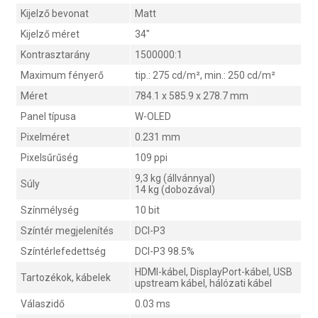
Kijelző bevonat
Matt
Kijelző méret
34"
Kontrasztarány
1500000:1
Maximum fényerő
tip.: 275 cd/m², min.: 250 cd/m²
Méret
784.1 x 585.9 x 278.7 mm
Panel típusa
W-OLED
Pixelméret
0.231 mm
Pixelsűrűség
109 ppi
9,3 kg (állvánnyal)
Súly
14 kg (dobozával)
Színmélység
10 bit
Színtér megjelenítés
DCI-P3
Színtérlefedettség
DCI-P3 98.5%
HDMI-kábel, DisplayPort-kábel, USB
Tartozékok, kábelek
upstream kábel, hálózati kábel
Válaszidő
0.03 ms