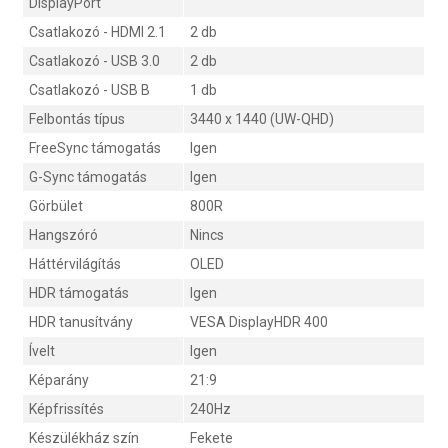
DisplayPort
Csatlakozó - HDMI 2.1
2 db
Csatlakozó - USB 3.0
2 db
Csatlakozó - USB B
1 db
Felbontás típus
3440 x 1440 (UW-QHD)
FreeSync támogatás
Igen
G-Sync támogatás
Igen
Görbület
800R
Hangszóró
Nincs
Háttérvilágítás
OLED
HDR támogatás
Igen
HDR tanusítvány
VESA DisplayHDR 400
Ívelt
Igen
Képarány
21:9
Képfrissítés
240Hz
Készülékház szín
Fekete