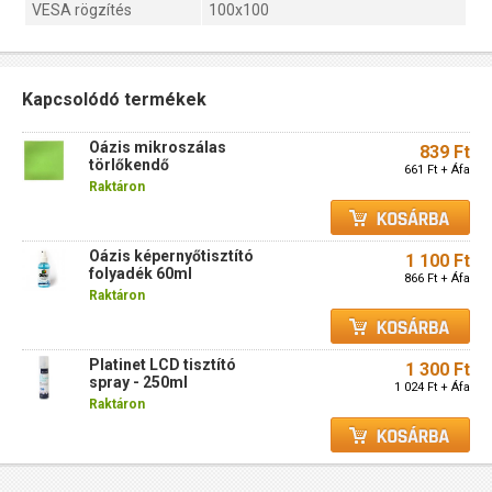
VESA rögzítés
100x100
Kapcsolódó termékek
Oázis mikroszálas
839 Ft
törlőkendő
661 Ft + Áfa
Raktáron
Oázis képernyőtisztító
1 100 Ft
folyadék 60ml
866 Ft + Áfa
Raktáron
Platinet LCD tisztító
1 300 Ft
spray - 250ml
1 024 Ft + Áfa
Raktáron