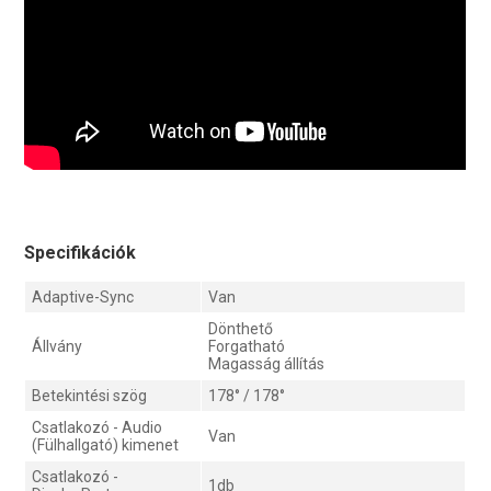
Specifikációk
Adaptive-Sync
Van
Dönthető
Állvány
Forgatható
Magasság állítás
Betekintési szög
178° / 178°
Csatlakozó - Audio
Van
(Fülhallgató) kimenet
Csatlakozó -
1db