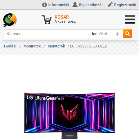
Információk
Bejelentkezés
Regisztráció
KOSÁR
A kosár üres.
Főoldal
/
Monitorok
/
Monitorok
/ LG 34GS95QE-B OLED