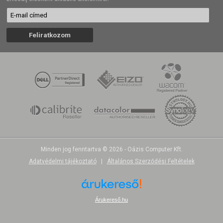
Minden jog fenntartva © 2026 - Oázis Computer Kft.
Adatvédelmi tájékoztató
|
Általános Szerződési Feltételek
Árukereső.hu