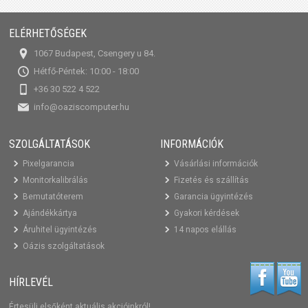
ELÉRHETŐSÉGEK
1067 Budapest, Csengery u 84.
Hétfő-Péntek: 10:00 - 18:00
+36 30 522 4 522
info@oaziscomputer.hu
SZOLGÁLTATÁSOK
INFORMÁCIÓK
Pixelgarancia
Vásárlási információk
Monitorkalibrálás
Fizetés és szállítás
Bemutatóterem
Garancia ügyintézés
Ajándékkártya
Gyakori kérdések
Áruhitel ügyintézés
14 napos elállás
Oázis szolgáltatások
HÍRLEVÉL
Értesülj elsőként aktuális akcióinkról!