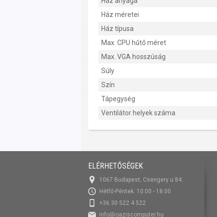
Ház anyaga
Ház méretei
Ház típusa
Max. CPU hűtő méret
Max. VGA hosszúság
Súly
Szín
Tápegység
Ventilátor helyek száma
ELÉRHETŐSÉGEK
1067 Budapest, Csengery u 84.
Hétfő-Péntek: 10:00 - 18:00
+36 30 522 4 522
info@oaziscomputer.hu