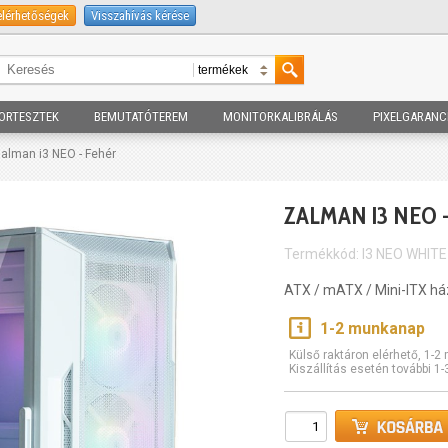
elérhetőségek
Visszahívás kérése
ORTESZTEK
BEMUTATÓTEREM
MONITORKALIBRÁLÁS
PIXELGARANC
alman i3 NEO - Fehér
ZALMAN I3 NEO 
Termékkód: I3 NEO WHITE
ATX / mATX / Mini-ITX há
1-2 munkanap
Külső raktáron elérhető, 1-
Kiszállítás esetén további 1