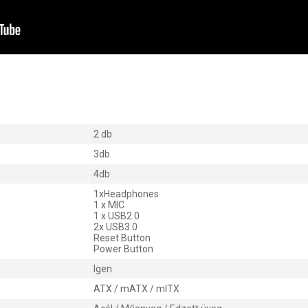
2 db
3db
4db
1xHeadphones
1 x MIC
1 x USB2.0
2x USB3.0
Reset Button
Power Button
Igen
ATX / mATX / mITX