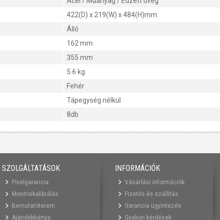
Acél / Műanyag / Edzett üveg
422(D) x 219(W) x 484(H)mm
Álló
162 mm
355 mm
5.6 kg
Fehér
Tápegység nélkül
8db
SZOLGÁLTATÁSOK
INFORMÁCIÓK
Pixelgarancia
Vásárlási információk
Monitorkalibrálás
Fizetés és szállítás
Bemutatóterem
Garancia ügyintézés
Ajándékkártya
Gyakori kérdések