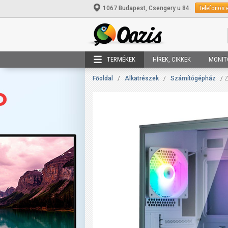
Telefonos 
1067 Budapest, Csengery u 84.
TERMÉKEK
HÍREK, CIKKEK
MONIT
Főoldal
/
Alkatrészek
/
Számítógépház
/ Z