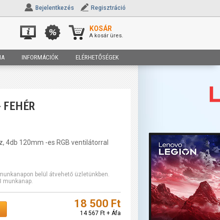
Bejelentkezés
Regisztráció
KOSÁR
A kosár üres.
IA
INFORMÁCIÓK
ELÉRHETŐSÉGEK
- FEHÉR
z, 4db 120mm -es RGB ventilátorral
2 munkanapon belül átvehető üzletünkben.
-3 munkanap.
18 500 Ft
14 567 Ft + Áfa