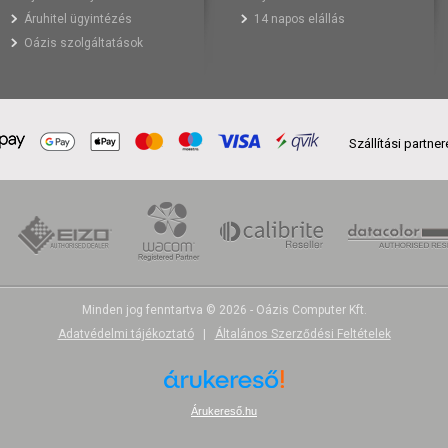
Áruhitel ügyintézés
14 napos elállás
Oázis szolgáltatások
Szállítási partne
Minden jog fenntartva © 2026 - Oázis Computer Kft.
Adatvédelmi tájékoztató
|
Általános Szerződési Feltételek
Árukereső.hu