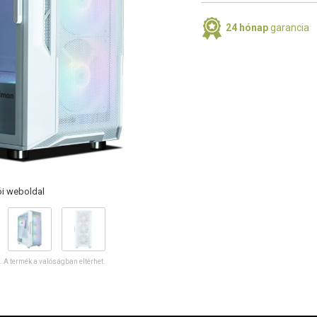
24 hónap
garancia
ói weboldal
ó. A termék a valóságban eltérhet.