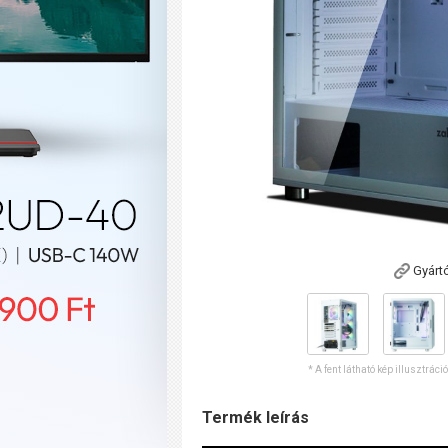
Gyárt
* A fent látható kép illusztráci
Termék leírás