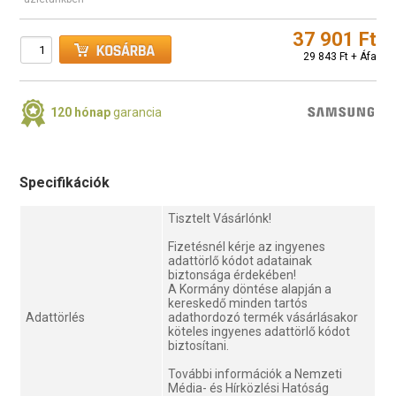
37 901 Ft
29 843 Ft + Áfa
120 hónap
garancia
Specifikációk
Tisztelt Vásárlónk!
Fizetésnél kérje az ingyenes
adattörlő kódot adatainak
biztonsága érdekében!
A Kormány döntése alapján a
kereskedő minden tartós
Adattörlés
adathordozó termék vásárlásakor
köteles ingyenes adattörlő kódot
biztosítani.
További információk a Nemzeti
Média- és Hírközlési Hatóság