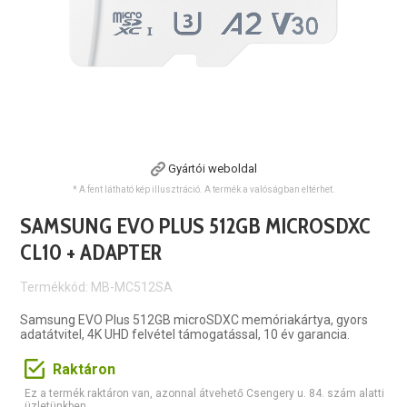
Gyártói weboldal
* A fent látható kép illusztráció. A termék a valóságban eltérhet.
SAMSUNG EVO PLUS 512GB MICROSDXC
CL10 + ADAPTER
Termékkód: MB-MC512SA
Samsung EVO Plus 512GB microSDXC memóriakártya, gyors
adatátvitel, 4K UHD felvétel támogatással, 10 év garancia.
Raktáron
Ez a termék raktáron van, azonnal átvehető Csengery u. 84. szám alatti
üzletünkben