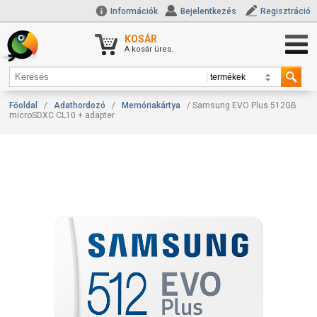
Információk
Bejelentkezés
Regisztráció
KOSÁR
A kosár üres.
Főoldal
/
Adathordozó
/
Memóriakártya
/ Samsung EVO Plus 512GB
microSDXC CL10 + adapter