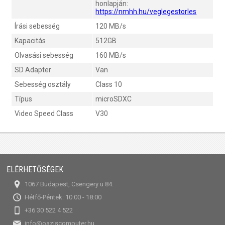
honlapján:
https://nmhh.hu/veglegestorles
Írási sebesség
120 MB/s
Kapacitás
512GB
Olvasási sebesség
160 MB/s
SD Adapter
Van
Sebesség osztály
Class 10
Típus
microSDXC
Video Speed Class
V30
ELÉRHETŐSÉGEK
1067 Budapest, Csengery u 84.
Hétfő-Péntek: 10:00 - 18:00
+36 30 522 4 522
info@oaziscomputer.hu