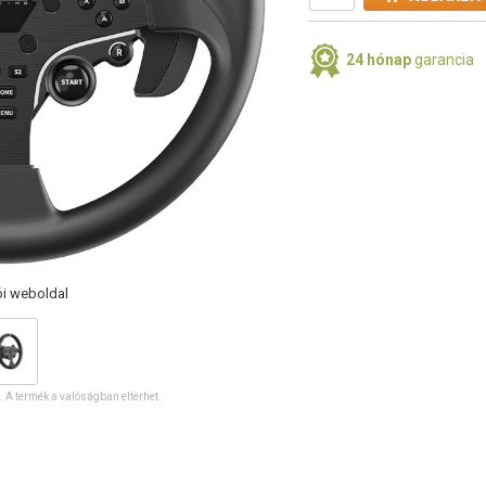
24 hónap
garancia
ói weboldal
ó. A termék a valóságban eltérhet.