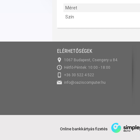
Méret
Szín
ELÉRHETŐSÉGEK
1067 Budapest, Csengery u 84.
Hétfő-Péntek: 10:00 - 18:00
+36 30 522 4 522
info@oaziscomputer.hu
Online bankkártyás fizetés