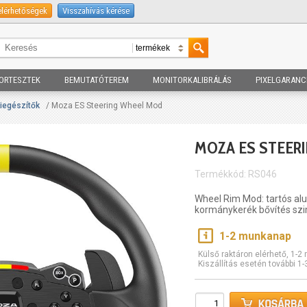
elérhetőségek
Visszahívás kérése
ORTESZTEK
BEMUTATÓTEREM
MONITORKALIBRÁLÁS
PIXELGARANC
kiegészítők
/ Moza ES Steering Wheel Mod
MOZA ES STEER
Termékkód: RS046
Wheel Rim Mod: tartós al
kormánykerék bővítés sz
1-2 munkanap
Külső raktáron elérhető, 1-
Kiszállítás esetén további 1