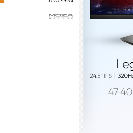
19 606 Ft + Áfa