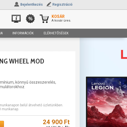
Bejelentkezés
Regisztráció
KOSÁR
A kosár üres.
IA
INFORMÁCIÓK
ELÉRHETŐSÉGEK
ING WHEEL MOD
umínium, könnyű összeszerelés,
imulátorokhoz.
2 munkanapon belül átvehető üzletünkben.
-3 munkanap.
24 900 Ft