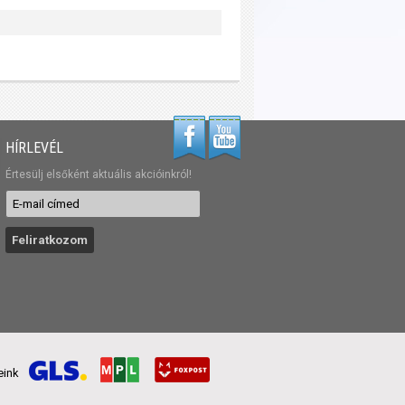
HÍRLEVÉL
Értesülj elsőként aktuális akcióinkról!
reink