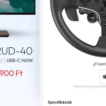
Gyárt
* A fent látható kép illusztráci
Specifikációk