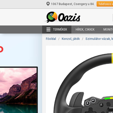
Telefonos 
1067 Budapest, Csengery u 84.
TERMÉKEK
HÍREK, CIKKEK
MONIT
Főoldal
/
Konzol, játék
/
Szimulátor vázak, 