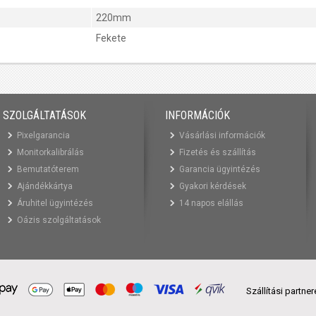
220mm
Fekete
SZOLGÁLTATÁSOK
INFORMÁCIÓK
Pixelgarancia
Vásárlási információk
Monitorkalibrálás
Fizetés és szállítás
Bemutatóterem
Garancia ügyintézés
Ajándékkártya
Gyakori kérdések
Áruhitel ügyintézés
14 napos elállás
Oázis szolgáltatások
Szállítási partne