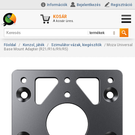
Információk
Bejelentkezés
Regisztráció
KOSÁR
A kosár üres.
Főoldal
/
Konzol, játék
/
Szimulátor vázak, kiegészítők
/ Moza Universal
Base Mount Adapter (R21/R16/R9/R5)