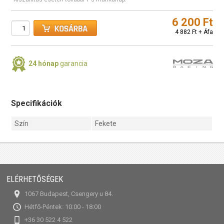
6 200 Ft
4 882 Ft + Áfa
24 hónap
garancia
Specifikációk
Szín
Fekete
ELÉRHETŐSÉGEK
1067 Budapest, Csengery u 84.
Hétfő-Péntek: 10:00 - 18:00
+36 30 522 4 522