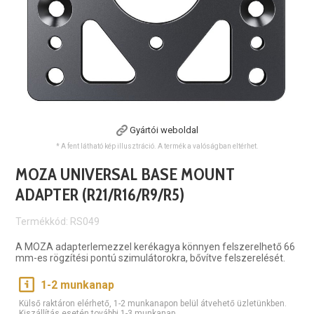
Gyártói weboldal
* A fent látható kép illusztráció. A termék a valóságban eltérhet.
MOZA UNIVERSAL BASE MOUNT
ADAPTER (R21/R16/R9/R5)
Termékkód: RS049
A MOZA adapterlemezzel kerékagya könnyen felszerelhető 66
mm-es rögzítési pontú szimulátorokra, bővítve felszerelését.
1-2 munkanap
Külső raktáron elérhető, 1-2 munkanapon belül átvehető üzletünkben.
Kiszállítás esetén további 1-3 munkanap.