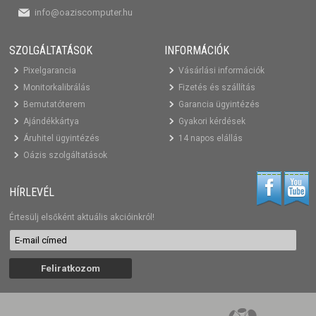
info@oaziscomputer.hu
SZOLGÁLTATÁSOK
INFORMÁCIÓK
Pixelgarancia
Vásárlási információk
Monitorkalibrálás
Fizetés és szállítás
Bemutatóterem
Garancia ügyintézés
Ajándékkártya
Gyakori kérdések
Áruhitel ügyintézés
14 napos elállás
Oázis szolgáltatások
HÍRLEVÉL
Értesülj elsőként aktuális akcióinkról!