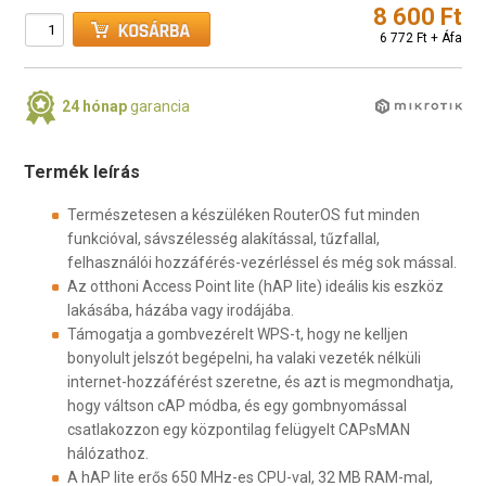
8 600 Ft
6 772 Ft + Áfa
24 hónap
garancia
Termék leírás
Természetesen a készüléken RouterOS fut minden
funkcióval, sávszélesség alakítással, tűzfallal,
felhasználói hozzáférés-vezérléssel és még sok mással.
Az otthoni Access Point lite (hAP lite) ideális kis eszköz
lakásába, házába vagy irodájába.
Támogatja a gombvezérelt WPS-t, hogy ne kelljen
bonyolult jelszót begépelni, ha valaki vezeték nélküli
internet-hozzáférést szeretne, és azt is megmondhatja,
hogy váltson cAP módba, és egy gombnyomással
csatlakozzon egy központilag felügyelt CAPsMAN
hálózathoz.
A hAP lite erős 650 MHz-es CPU-val, 32 MB RAM-mal,