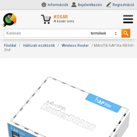
Információk
Bejelentkezés
Regisztráció
KOSÁR
A kosár üres.
Főoldal
/
Hálózati eszközök
/
Wireless Router
/ MikroTik hAP lite RB941-
2nd