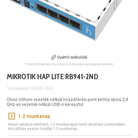
Gyártói weboldal
* A fent látható kép illusztráció. A termék a valóságban eltérhet.
MIKROTIK HAP LITE RB941-2ND
Termékkód: RB941-2nD
Olcsó otthoni vezeték nélküli hozzáférési pont kettős láncú 2,4
GHz-es vezeték nélküli USB-n keresztül
1-2 munkanap
Külső raktáron elérhető, 1-2 munkanapon belül átvehető üzletünkben.
Kiszállítás esetén további 1-3 munkanap.