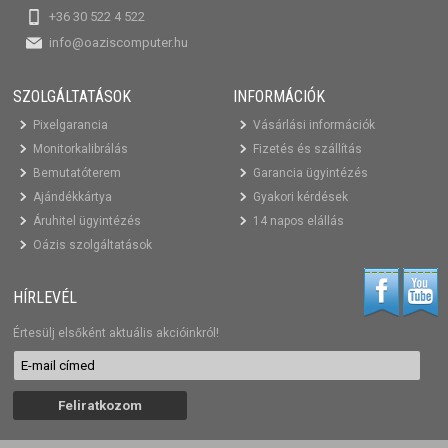
+36 30 522 4 522
info@oaziscomputer.hu
SZOLGÁLTATÁSOK
INFORMÁCIÓK
Pixelgarancia
Vásárlási információk
Monitorkalibrálás
Fizetés és szállítás
Bemutatóterem
Garancia ügyintézés
Ajándékkártya
Gyakori kérdések
Áruhitel ügyintézés
14 napos elállás
Oázis szolgáltatások
HÍRLEVÉL
Értesülj elsőként aktuális akcióinkról!