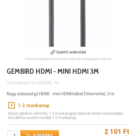
Gyártói weboldal
* A fent látható kép illusztráció. A termék a valóságban eltérhet.
GEMBIRD HDMI - MINI HDMI 3M
Termékkód: CC-HDMI4C-10
Nagy sebességű HDMI - mini HDMI kábel Ethernettel, 3 m
1-2 munkanap
Külső raktáron elérhető, 1-2 munkanapon belül átvehető üzletünkben.
Kiszállítás esetén további 1-3 munkanap.
2 101 Ft