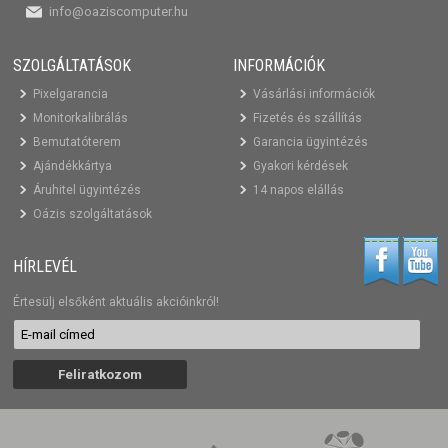
info@oaziscomputer.hu
SZOLGÁLTATÁSOK
INFORMÁCIÓK
Pixelgarancia
Vásárlási információk
Monitorkalibrálás
Fizetés és szállítás
Bemutatóterem
Garancia ügyintézés
Ajándékkártya
Gyakori kérdések
Áruhitel ügyintézés
14 napos elállás
Oázis szolgáltatások
HÍRLEVÉL
Értesülj elsőként aktuális akcióinkról!