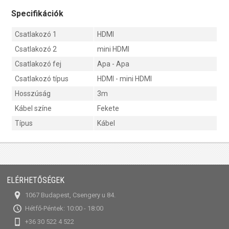
Specifikációk
Csatlakozó 1
HDMI
Csatlakozó 2
mini HDMI
Csatlakozó fej
Apa - Apa
Csatlakozó típus
HDMI - mini HDMI
Hosszúság
3m
Kábel színe
Fekete
Típus
Kábel
ELÉRHETŐSÉGEK
1067 Budapest, Csengery u 84.
Hétfő-Péntek: 10:00 - 18:00
+36 30 522 4 522