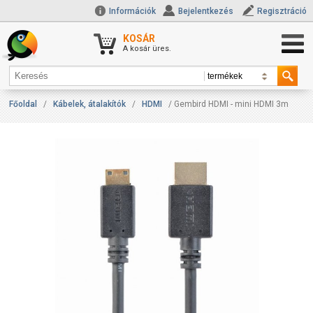
Információk
Bejelentkezés
Regisztráció
KOSÁR
A kosár üres.
Főoldal
/
Kábelek, átalakítók
/
HDMI
/ Gembird HDMI - mini HDMI 3m