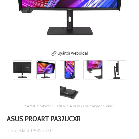
Gyártói weboldal
* A fent látható kép illusztráció. A termék a valóságban eltérhet.
ASUS PROART PA32UCXR
Termékkód: PA32UCXR