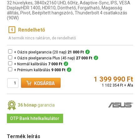
32 hüvelykes, 3840x2160 UHD, 60Hz, Adaptive-Sync, IPS, VESA
DisplayHDR 1400, HDR10, Dönthető, Forgatható, Magasság
állítás, Pivot, Beépített hangszóró, Thunderbolt 4 csatlakozás
(90W)
Rendelhető
A termék nincs raktáron, de rendelhető
+ Oázis pixelgarancia (20 nap)
21 000 Ft
+ Oázis pixelgarancia Plus (45 nap)
27 000 Ft
+ Normál kalibrálás
7 000 Ft
+ Prémium kalibrálás
9 000 Ft
1 399 990 Ft
1 102 354 Ft + Áfa
36 hónap
garancia
OTP Bank hitelkalkulátor
Termék leírás