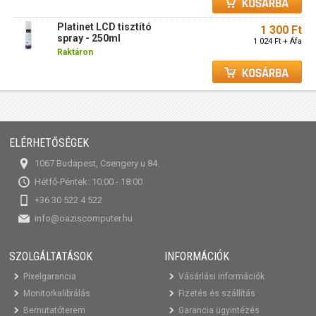
Platinet LCD tisztító
1 300 Ft
spray - 250ml
1 024 Ft + Áfa
Raktáron
ELÉRHETŐSÉGEK
1067 Budapest, Csengery u 84.
Hétfő-Péntek: 10:00 - 18:00
+36 30 522 4 522
info@oaziscomputer.hu
SZOLGÁLTATÁSOK
INFORMÁCIÓK
Pixelgarancia
Vásárlási információk
Monitorkalibrálás
Fizetés és szállítás
Bemutatóterem
Garancia ügyintézés