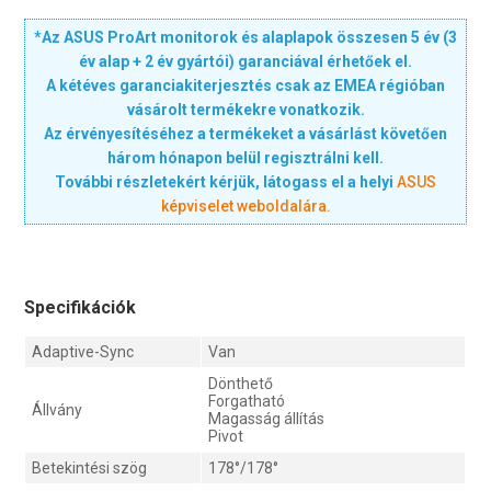
*Az ASUS ProArt monitorok és alaplapok összesen 5 év (3
év alap + 2 év gyártói) garanciával érhetőek el.
A kétéves garanciakiterjesztés csak az EMEA régióban
vásárolt termékekre vonatkozik.
Az érvényesítéséhez a termékeket a vásárlást követően
három hónapon belül regisztrálni kell.
További részletekért kérjük, látogass el a helyi
ASUS
képviselet weboldalára.
Specifikációk
Adaptive-Sync
Van
Dönthető
Forgatható
Állvány
Magasság állítás
Pivot
Betekintési szög
178°/178°