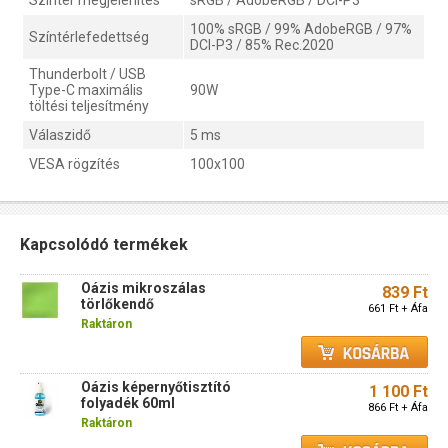
100% sRGB / 99% AdobeRGB / 97%
Színtérlefedettség
DCI-P3 / 85% Rec.2020
Thunderbolt / USB
Type-C maximális
90W
töltési teljesítmény
Válaszidő
5 ms
VESA rögzítés
100x100
Kapcsolódó termékek
Oázis mikroszálas
839 Ft
törlőkendő
661 Ft + Áfa
Raktáron
Oázis képernyőtisztító
1 100 Ft
folyadék 60ml
866 Ft + Áfa
Raktáron