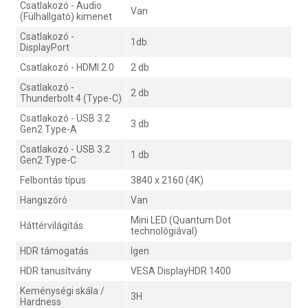
Csatlakozó - Audio
Van
(Fülhallgató) kimenet
Csatlakozó -
1db
DisplayPort
Csatlakozó - HDMI 2.0
2 db
Csatlakozó -
2 db
Thunderbolt 4 (Type-C)
Csatlakozó - USB 3.2
3 db
Gen2 Type-A
Csatlakozó - USB 3.2
1 db
Gen2 Type-C
Felbontás típus
3840 x 2160 (4K)
Hangszóró
Van
Mini LED (Quantum Dot
Háttérvilágítás
technológiával)
HDR támogatás
Igen
HDR tanusítvány
VESA DisplayHDR 1400
Keménységi skála /
3H
Hardness