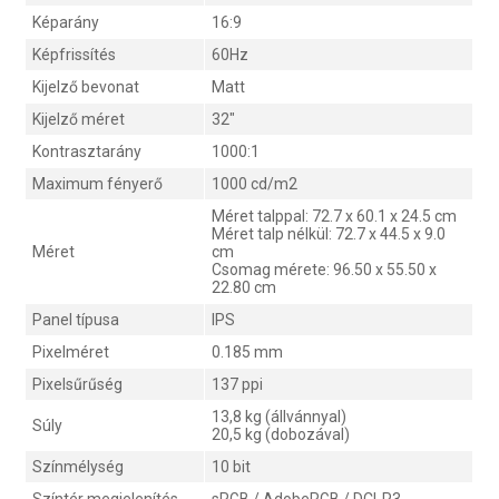
Képarány
16:9
Képfrissítés
60Hz
Kijelző bevonat
Matt
Kijelző méret
32"
Kontrasztarány
1000:1
Maximum fényerő
1000 cd/m2
Méret talppal: 72.7 x 60.1 x 24.5 cm
Méret talp nélkül: 72.7 x 44.5 x 9.0
Méret
cm
Csomag mérete: 96.50 x 55.50 x
22.80 cm
Panel típusa
IPS
Pixelméret
0.185 mm
Pixelsűrűség
137 ppi
13,8 kg (állvánnyal)
Súly
20,5 kg (dobozával)
Színmélység
10 bit
Színtér megjelenítés
sRGB / AdobeRGB / DCI-P3