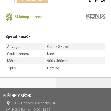
9 685 Ft + Áfa
24 hónap
garancia
Specifikációk
Anyaga
Gumi / Szövet
Csuklótámasz
Nincs
Méret
900 x 460mm
Típus
Gaming
ELÉRHETŐSÉGEK
1067 Budapest, Csengery u 84.
Hétfő-Péntek: 10:00 - 18:00