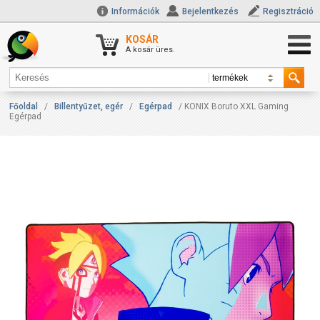
Információk
Bejelentkezés
Regisztráció
KOSÁR
A kosár üres.
Főoldal
/
Billentyűzet, egér
/
Egérpad
/ KONIX Boruto XXL Gaming
Egérpad