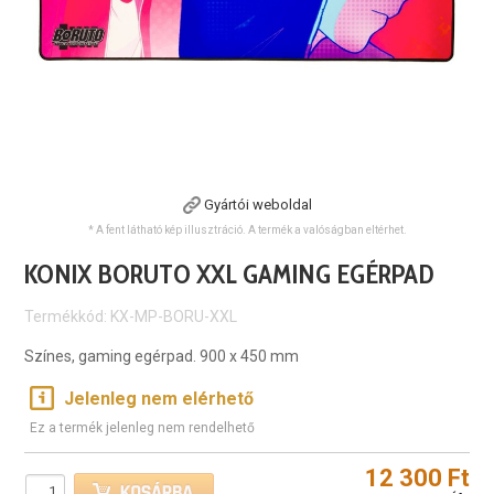
Gyártói weboldal
* A fent látható kép illusztráció. A termék a valóságban eltérhet.
KONIX BORUTO XXL GAMING EGÉRPAD
Termékkód: KX-MP-BORU-XXL
Színes, gaming egérpad. 900 x 450 mm
Jelenleg nem elérhető
Ez a termék jelenleg nem rendelhető
12 300 Ft