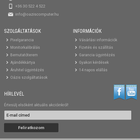
+36 30 522 4 522
info@oaziscomputer.hu
SZOLGÁLTATÁSOK
INFORMÁCIÓK
Pixelgarancia
Vásárlási információk
Monitorkalibrálás
Fizetés és szállítás
Bemutatóterem
Garancia ügyintézés
Ajándékkártya
Gyakori kérdések
Áruhitel ügyintézés
14 napos elállás
Oázis szolgáltatások
HÍRLEVÉL
Értesülj elsőként aktuális akcióinkról!