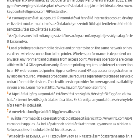
endelésére. A nyomtatók az IDC Quarterly Hardcopy Peripherals Tracker 2022. 2. ne
gyedéves végleges kiadás piaci részesedési adatai alapján lettek kiválasztva. www.
keypointintelligence.com/HPInstantInk.
3
A csomaghasználat, a jogosult HP nyomtatóval fennálló internetkapcsolat, érvény
es fizetési mód, e-mail cím és az Ön lakóhelye szerinti földrajzi területen elérhető h
ázhozszállítási szolgáltatás alapján.
4
Az újrahasznosított műanyag százalékos aránya a műanyag teljes súlya alapján le
tt kiszámítva.
5
Local printing requires mobile device and printer to be on the same network or hav
e a direct wireless connection to the printer. Wireless performance is dependent on
physical environment and distance from access point. Wireless operations are comp
atible with 2.4 GHz operations only. Remote printing requires an Internet connection
to an HP web-connected printer. App or software and HP app account registration m
ay also be required. Wireless broadband use requires separately purchased service c
ontract for mobile devices. Check with service provider for coverage and availability
in your area. Learn more at http://www.hp.com/go/mobileprinting
6
A tápellátási igény a nyomtató értékesítési országától/térségétől függően változ
hat. Az üzemi feszültségek átalakítása tilos. Ez károsítja a nyomtatót, és érvénytele
níti a termék jótállását.
7
A méretek a konfigurációtól függően változnak
8
További információk a cserepatronok oldalkapacitásáról: http://www.hp.com/go/l
earnaboutsupplies. Az indulópatronok adataiért kattintson ugyanezen az oldalon a
Setup supplies (Indulókellékek) hivatkozásra.
9
Átlagérték az ISO/IEC 24711 szabvány vagy a HP tesztelési módszertana alapján, f