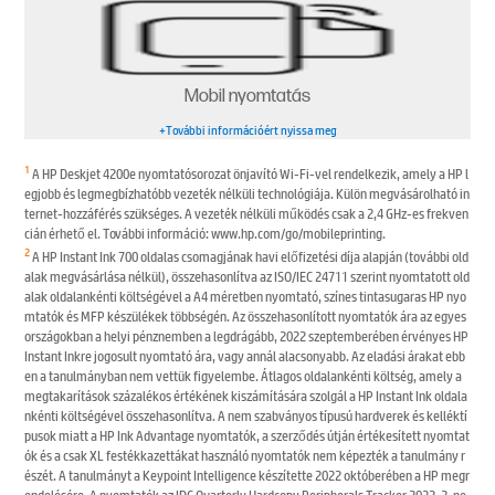
Mobil nyomtatás
+További információért nyissa meg
1
A HP Deskjet 4200e nyomtatósorozat önjavító Wi-Fi-vel rendelkezik, amely a HP l
egjobb és legmegbízhatóbb vezeték nélküli technológiája. Külön megvásárolható in
ternet-hozzáférés szükséges. A vezeték nélküli működés csak a 2,4 GHz-es frekven
cián érhető el. További információ: www.hp.com/go/mobileprinting.
2
A HP Instant Ink 700 oldalas csomagjának havi előfizetési díja alapján (további old
alak megvásárlása nélkül), összehasonlítva az ISO/IEC 24711 szerint nyomtatott old
alak oldalankénti költségével a A4 méretben nyomtató, színes tintasugaras HP nyo
mtatók és MFP készülékek többségén. Az összehasonlított nyomtatók ára az egyes
országokban a helyi pénznemben a legdrágább, 2022 szeptemberében érvényes HP
Instant Inkre jogosult nyomtató ára, vagy annál alacsonyabb. Az eladási árakat ebb
en a tanulmányban nem vettük figyelembe. Átlagos oldalankénti költség, amely a
megtakarítások százalékos értékének kiszámítására szolgál a HP Instant Ink oldala
nkénti költségével összehasonlítva. A nem szabványos típusú hardverek és kelléktí
pusok miatt a HP Ink Advantage nyomtatók, a szerződés útján értékesített nyomtat
ók és a csak XL festékkazettákat használó nyomtatók nem képezték a tanulmány r
észét. A tanulmányt a Keypoint Intelligence készítette 2022 októberében a HP megr