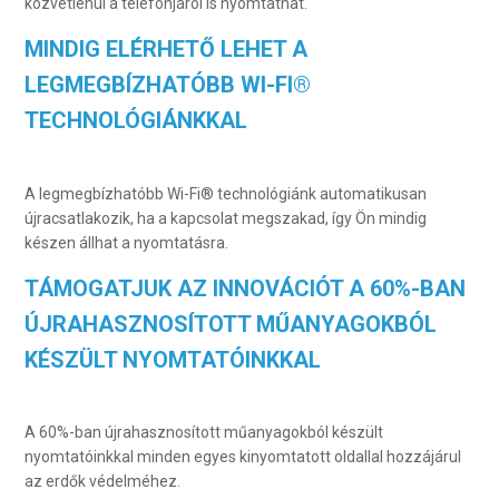
közvetlenül a telefonjáról is nyomtathat.
MINDIG ELÉRHETŐ LEHET A
LEGMEGBÍZHATÓBB WI-FI®
TECHNOLÓGIÁNKKAL
A legmegbízhatóbb Wi-Fi® technológiánk automatikusan
újracsatlakozik, ha a kapcsolat megszakad, így Ön mindig
készen állhat a nyomtatásra.
TÁMOGATJUK AZ INNOVÁCIÓT A 60%-BAN
ÚJRAHASZNOSÍTOTT MŰANYAGOKBÓL
KÉSZÜLT NYOMTATÓINKKAL
A 60%-ban újrahasznosított műanyagokból készült
nyomtatóinkkal minden egyes kinyomtatott oldallal hozzájárul
az erdők védelméhez.