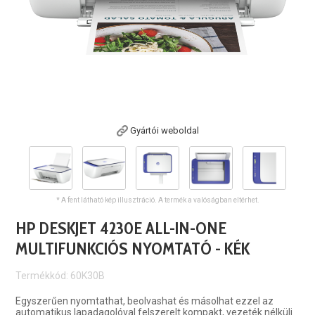
Gyártói weboldal
* A fent látható kép illusztráció. A termék a valóságban eltérhet.
HP DESKJET 4230E ALL-IN-ONE
MULTIFUNKCIÓS NYOMTATÓ - KÉK
Termékkód: 60K30B
Egyszerűen nyomtathat, beolvashat és másolhat ezzel az
automatikus lapadagolóval felszerelt kompakt, vezeték nélküli