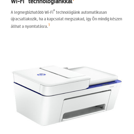
Wi-Fi
technológiánkkal
®
A legmegbízhatóbb Wi-Fi
technológiánk automatikusan
újracsatlakozik, ha a kapcsolat megszakad, így Ön mindig készen
1
állhat a nyomtatásra.