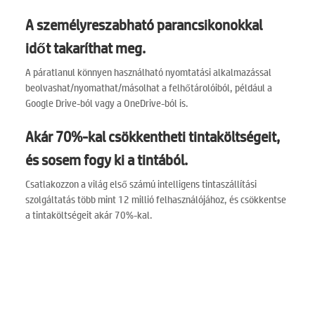
A személyreszabható parancsikonokkal
időt takaríthat meg.
A páratlanul könnyen használható nyomtatási alkalmazással
beolvashat/nyomathat/másolhat a felhőtárolóiból, például a
Google Drive-ból vagy a OneDrive-ból is.
Akár 70%-kal csökkentheti tintaköltségeit,
és sosem fogy ki a tintából.
Csatlakozzon a világ első számú intelligens tintaszállítási
szolgáltatás több mint 12 millió felhasználójához, és csökkentse
a tintaköltségeit akár 70%-kal.