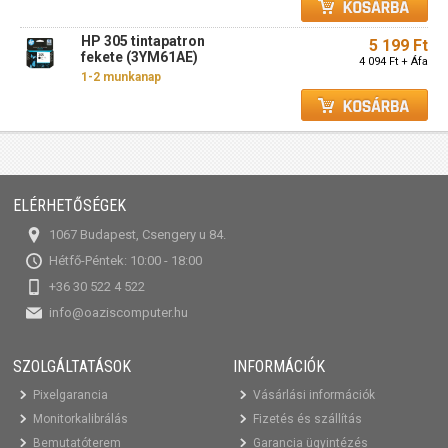
HP 305 tintapatron
5 199 Ft
fekete (3YM61AE)
4 094 Ft + Áfa
1-2 munkanap
ELÉRHETŐSÉGEK
1067 Budapest, Csengery u 84.
Hétfő-Péntek: 10:00 - 18:00
+36 30 522 4 522
info@oaziscomputer.hu
SZOLGÁLTATÁSOK
INFORMÁCIÓK
Pixelgarancia
Vásárlási információk
Monitorkalibrálás
Fizetés és szállítás
Bemutatóterem
Garancia ügyintézés