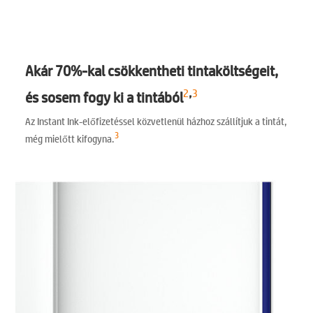
Akár 70%-kal csökkentheti tintaköltségeit,
,
2
3
és sosem fogy ki a tintából
Az Instant Ink-előfizetéssel közvetlenül házhoz szállítjuk a tintát,
3
még mielőtt kifogyna.