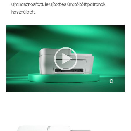
újrahasznosított, felújított és újratöltött patronok
használatát.
Video Player
00:00
|
00:00
1:13