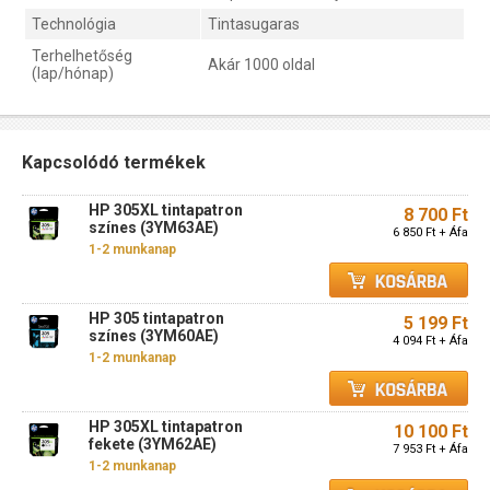
Technológia
Tintasugaras
Terhelhetőség
Akár 1000 oldal
(lap/hónap)
Kapcsolódó termékek
HP 305XL tintapatron
8 700 Ft
színes (3YM63AE)
6 850 Ft + Áfa
1-2 munkanap
HP 305 tintapatron
5 199 Ft
színes (3YM60AE)
4 094 Ft + Áfa
1-2 munkanap
HP 305XL tintapatron
10 100 Ft
fekete (3YM62AE)
7 953 Ft + Áfa
1-2 munkanap