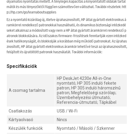
olyamatos nyomtatás mellett. A tényleges kapacitás a kinyomtatott oldalak tartal
mától és más tényezőktől függően számottevően változhat. További részletek: htt
p://hp.com/go/learnaboutsupplies
Ez a nyomtató kizárólag új, illetve újrahasznosított, HP által gyártott elektronikus á
ramkörrel rendelkező patronokkal használható, és dinamikus biztonsági intézkedé
seket alkalmaz a módosított vagy nem a HP által gyártott áramkörrel rendelkező p
atronok blokkolására. Az időszakos firmware-frissítések fenntartják ezen intézked
ések hatékonyságát, és blokkolják a korábban még működő patronokat. Az újrahas
znosított, HP által gyártott elektronikus áramkör lehetővé teszi az újrahasznosított,
felújított és újratöltött patronok használatát. További információk:
Specifikációk
HP DeskJet 4230e All-in-One
nyomtató; HP 305 induló fekete
patron; HP 305 induló háromszínű
A csomag tartalma
patron; Megfelelőségi szórólap;
Üzembehelyezési útmutató;
Referencia-útmutató; Tápkábel
Csatlakozás
USB / Wi-Fi
Kártyaolvasó
Nincs
Készülék funkciók
Nyomtató / Másoló / Szkenner