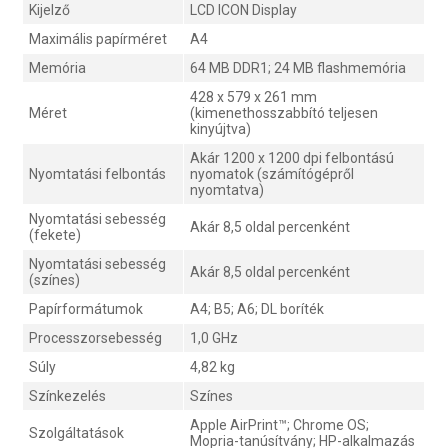
Kijelző
LCD ICON Display
Maximális papírméret
A4
Memória
64 MB DDR1; 24 MB flashmemória
428 x 579 x 261 mm
Méret
(kimenethosszabbító teljesen
kinyújtva)
Akár 1200 x 1200 dpi felbontású
Nyomtatási felbontás
nyomatok (számítógépről
nyomtatva)
Nyomtatási sebesség
Akár 8,5 oldal percenként
(fekete)
Nyomtatási sebesség
Akár 8,5 oldal percenként
(színes)
Papírformátumok
A4; B5; A6; DL boríték
Processzorsebesség
1,0 GHz
Súly
4,82 kg
Színkezelés
Színes
Apple AirPrint™; Chrome OS;
Szolgáltatások
Mopria-tanúsítvány; HP-alkalmazás