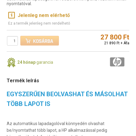
nyomtatóval.
Jelenleg nem elérhető
Ez a termék jelenleg nem rendelhető
27 800 Ft
21 890 Ft + Áfa
24 hónap
garancia
Termék leírás
EGYSZERŰEN BEOLVASHAT ÉS MÁSOLHAT
TÖBB LAPOT IS
Az automatikus lapadagolóval könnyedén olvashat
be/nyomtathat több lapot, a HP alkalmazással pedig