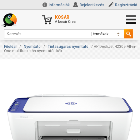
Információk
Bejelentkezés
Regisztráció
KOSÁR
A kosár üres.
Főoldal
/
Nyomtató
/
Tintasugaras nyomtató
/ HP DeskJet 4230e All-in-
One multifunkciós nyomtató - kék