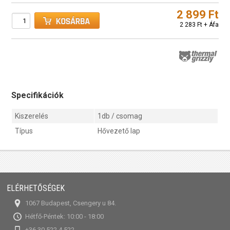
2 899 Ft
2 283 Ft + Áfa
Specifikációk
Kiszerelés
1db / csomag
Típus
Hővezető lap
ELÉRHETŐSÉGEK
1067 Budapest, Csengery u 84.
Hétfő-Péntek: 10:00 - 18:00
+36 30 522 4 522