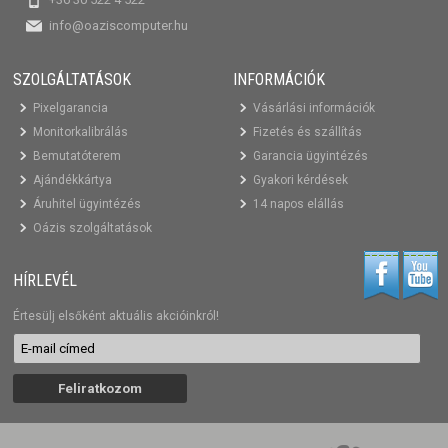
info@oaziscomputer.hu
SZOLGÁLTATÁSOK
INFORMÁCIÓK
Pixelgarancia
Vásárlási információk
Monitorkalibrálás
Fizetés és szállítás
Bemutatóterem
Garancia ügyintézés
Ajándékkártya
Gyakori kérdések
Áruhitel ügyintézés
14 napos elállás
Oázis szolgáltatások
HÍRLEVÉL
Értesülj elsőként aktuális akcióinkról!