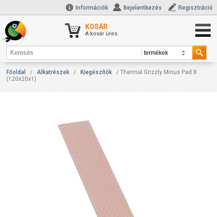
Információk
Bejelentkezés
Regisztráció
KOSÁR
A kosár üres.
Főoldal
/
Alkatrészek
/
Kiegészítők
/ Thermal Grizzly Minus Pad 8
(120x20x1)