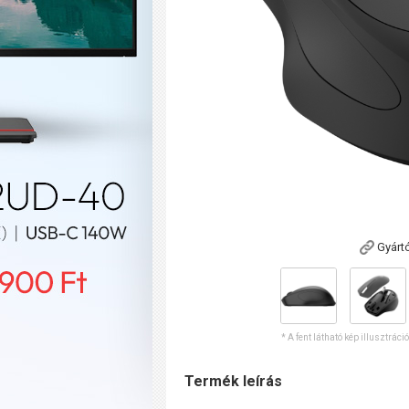
Gyárt
* A fent látható kép illusztráci
Termék leírás