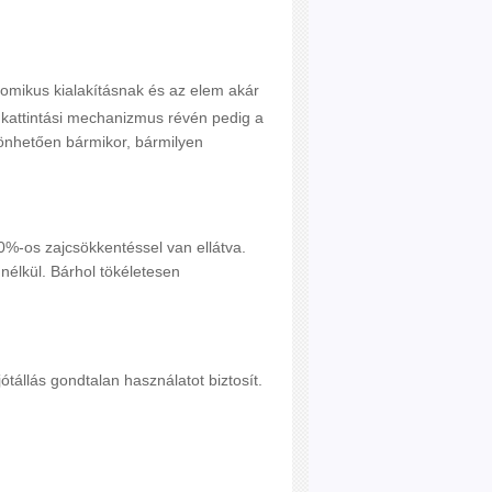
omikus kialakításnak és az elem akár
kattintási mechanizmus révén pedig a
zönhetően bármikor, bármilyen
0%-os zajcsökkentéssel van ellátva.
nélkül. Bárhol tökéletesen
ótállás gondtalan használatot biztosít.