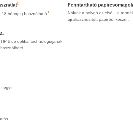
3
Fenntartható papírcsomagol
asználat
3
Nálunk a bolygó az első – a term
r 18 hónapig használható
.
újrahasznosított papírból készült.
a.
 HP Blue optikai technológiájának
 használható.
li egér
tatás