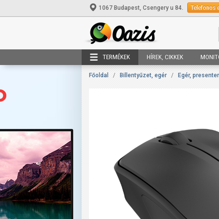
Telefonos 
1067 Budapest, Csengery u 84.
TERMÉKEK
HÍREK, CIKKEK
MONIT
Főoldal
/
Billentyűzet, egér
/
Egér, presenter