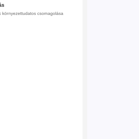
ás
ék környezettudatos csomagolása