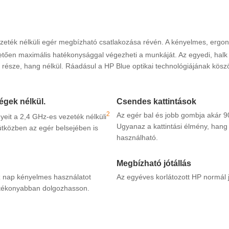
eték nélküli egér megbízható csatlakozása révén. A kényelmes, ergon
ően maximális hatékonysággal végezheti a munkáját. Az egyedi, halk 
 része, hang nélkül. Ráadásul a HP Blue optikai technológiájának kös
égek nélkül.
Csendes kattintások
2
Az egér bal és jobb gombja akár 9
yeit a 2,4 GHz-es vezeték nélküli
Ugyanaz a kattintási élmény, hang 
útközben az egér belsejében is
használható.
Megbízható jótállás
 nap kényelmes használatot
Az egyéves korlátozott HP normál j
hatékonyabban dolgozhasson.