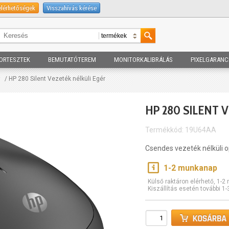
elérhetőségek
Visszahívás kérése
ORTESZTEK
BEMUTATÓTEREM
MONITORKALIBRÁLÁS
PIXELGARANC
/ HP 280 Silent Vezeték nélküli Egér
HP 280 SILENT 
Termékkód: 19U64AA
Csendes vezeték nélküli o
1-2 munkanap
Külső raktáron elérhető, 1-
Kiszállítás esetén további 1