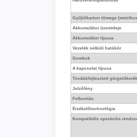
Hardverkompatibilitás
Gyűjtőkarton tömege (metriku
Akkumulátor üzemideje
Akkumulátor típusa
Vezeték nélküli hatókör
Gombok
A kapcsolat típusa
Továbbfejlesztett görgetőkeré
Jelzőfény
Felbontás
Érzékelőtechnológia
Kompatibilis operációs rends