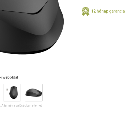
12 hónap
garancia
ói weboldal
ó. A termék a valóságban eltérhet.