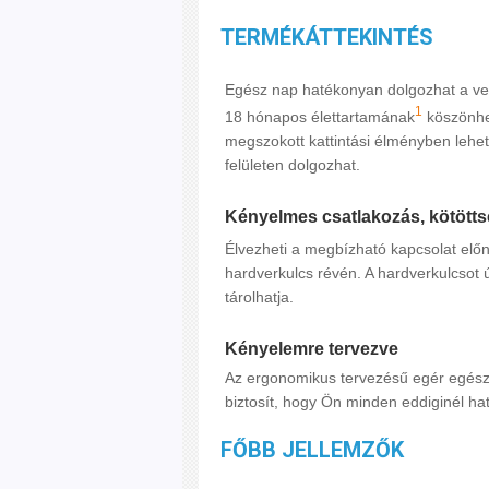
TERMÉKÁTTEKINTÉS
Egész nap hatékonyan dolgozhat a vez
1
18 hónapos élettartamának
köszönhet
megszokott kattintási élményben lehet
felületen dolgozhat.
Kényelmes csatlakozás, kötötts
Élvezheti a megbízható kapcsolat előn
hardverkulcs révén. A hardverkulcsot 
tárolhatja.
Kényelemre tervezve
Az ergonomikus tervezésű egér egész
biztosít, hogy Ön minden eddiginél 
FŐBB JELLEMZŐK