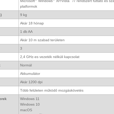
Microsoft
Windows
XP/Vista
/7 rendszert futtató és s
platformok
s)
9 kg
Akár 18 hónap
1 db AA
Akár 10 m szabad területen
3
2,4 GHz-es vezeték nélküli kapcsolat
k
Normál
Akkumulátor
Akár 1200 dpi
Több felületen működő mozgáskövetés
zerek
Windows 11
Windows 10
macOS