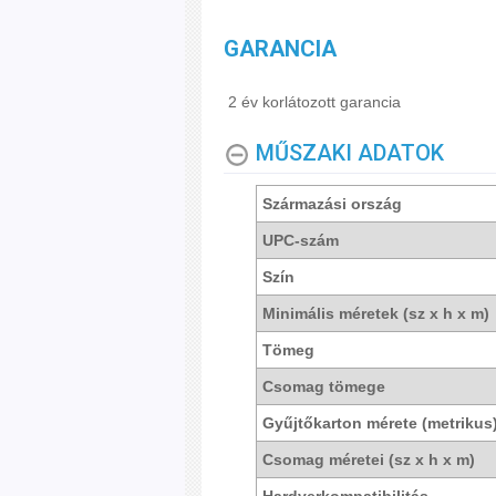
GARANCIA
2 év korlátozott garancia
MŰSZAKI ADATOK
Származási ország
UPC-szám
Szín
Minimális méretek (sz x h x m)
Tömeg
Csomag tömege
Gyűjtőkarton mérete (metrikus
Csomag méretei (sz x h x m)