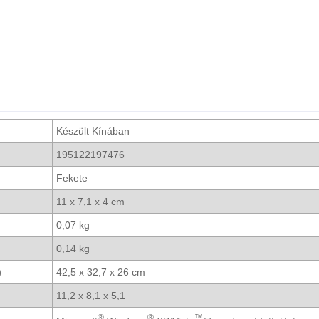
Készült Kínában
195122197476
Fekete
11 x 7,1 x 4 cm
0,07 kg
0,14 kg
)
42,5 x 32,7 x 26 cm
11,2 x 8,1 x 5,1
®
®
™