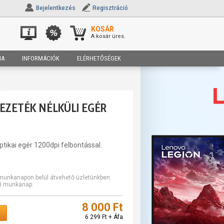
Bejelentkezés
Regisztráció
KOSÁR
A kosár üres.
IA
INFORMÁCIÓK
ELÉRHETŐSÉGEK
VEZETÉK NÉLKÜLI EGÉR
ptikai egér 1200dpi felbontással.
2 munkanapon belül átvehető üzletünkben.
-3 munkanap.
8 000 Ft
6 299 Ft + Áfa