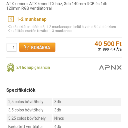
ATX / micro-ATX /mini-ITX ház, 3db 140mm RGB és 1db
120mm RGB ventilátorral.
1-2 munkanap
Külső raktáron elérhető, 1-2 munkanapon belül átvehető üzletünkben.
Kiszállítás esetén további 1-3 munkanap.
40 500 Ft
31 890 Ft + Áfa
24 hónap
garancia
Specifikációk
2,5 colos bővítőhely
3db
3,5 colos bővítőhely
3db
5,25 colos bővítőhely
Nincs
Beépített ventilátor
4db