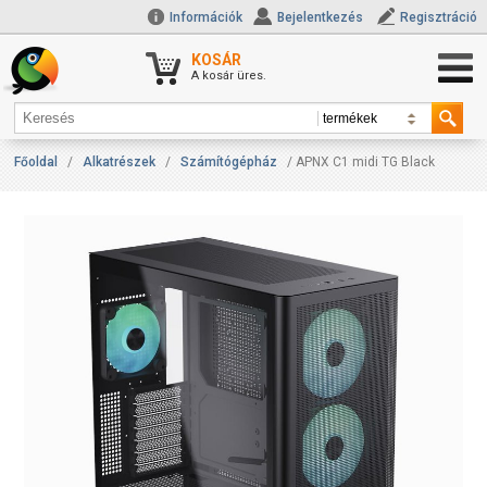
Információk
Bejelentkezés
Regisztráció
KOSÁR
A kosár üres.
Főoldal
/
Alkatrészek
/
Számítógépház
/ APNX C1 midi TG Black