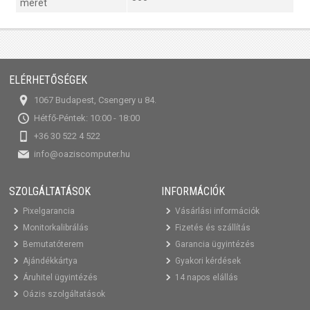
méret
ELÉRHETŐSÉGEK
1067 Budapest, Csengery u 84.
Hétfő-Péntek: 10:00 - 18:00
+36 30 522 4 522
info@oaziscomputer.hu
SZOLGÁLTATÁSOK
INFORMÁCIÓK
Pixelgarancia
Vásárlási információk
Monitorkalibrálás
Fizetés és szállítás
Bemutatóterem
Garancia ügyintézés
Ajándékkártya
Gyakori kérdések
Áruhitel ügyintézés
14 napos elállás
Oázis szolgáltatások