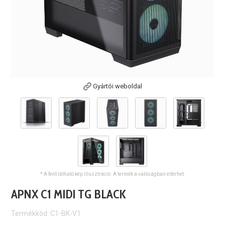
Gyártói weboldal
* A fent látható kép illusztráció. A termék a valóságban eltérhet.
APNX C1 MIDI TG BLACK
Termékkód: C1-BK-V1