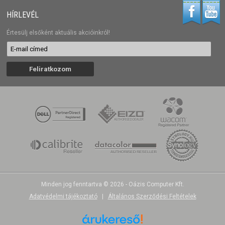
HÍRLEVÉL
Értesülj elsőként aktuális akcióinkról!
Minden jog fenntartva © 2026 - Oázis Computer Kft.
Adatvédelmi tájékoztató
|
Általános Szerződési Feltételek