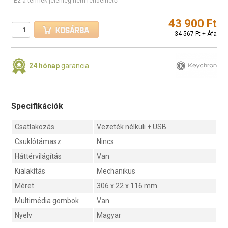
Ez a termék jelenleg nem rendelhető
43 900 Ft
34 567 Ft + Áfa
24 hónap
garancia
Specifikációk
Csatlakozás
Vezeték nélküli + USB
Csuklótámasz
Nincs
Háttérvilágítás
Van
Kialakítás
Mechanikus
Méret
306 x 22 x 116 mm
Multimédia gombok
Van
Nyelv
Magyar