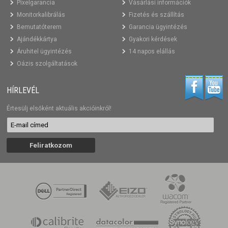
Pixelgarancia
Vásárlási információk
Monitorkalibrálás
Fizetés és szállítás
Bemutatóterem
Garancia ügyintézés
Ajándékkártya
Gyakori kérdések
Áruhitel ügyintézés
14 napos elállás
Oázis szolgáltatások
HÍRLEVÉL
Értesülj elsőként aktuális akcióinkról!