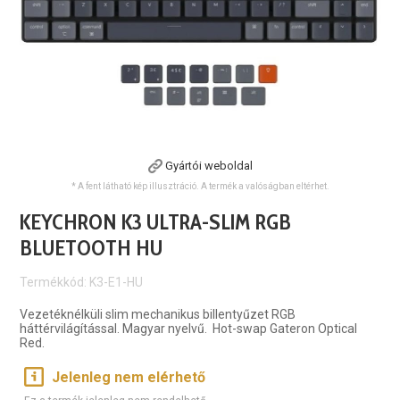
Gyártói weboldal
* A fent látható kép illusztráció. A termék a valóságban eltérhet.
KEYCHRON K3 ULTRA-SLIM RGB
BLUETOOTH HU
Termékkód: K3-E1-HU
Vezetéknélküli slim mechanikus billentyűzet RGB
háttérvilágítással. Magyar nyelvű. Hot-swap Gateron Optical
Red.
Jelenleg nem elérhető