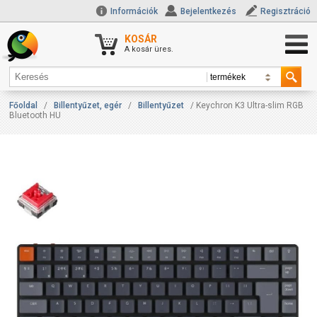
Információk
Bejelentkezés
Regisztráció
KOSÁR
A kosár üres.
Főoldal
/
Billentyűzet, egér
/
Billentyűzet
/ Keychron K3 Ultra-slim RGB
Bluetooth HU