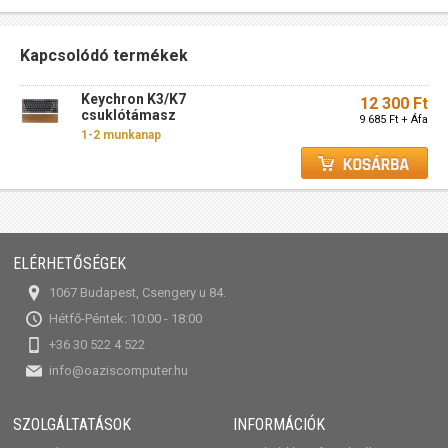
Kapcsolódó termékek
Keychron K3/K7
12 300 Ft
csuklótámasz
9 685 Ft + Áfa
1-2 munkanap
ELÉRHETŐSÉGEK
1067 Budapest, Csengery u 84.
Hétfő-Péntek: 10:00 - 18:00
+36 30 522 4 522
info@oaziscomputer.hu
SZOLGÁLTATÁSOK
INFORMÁCIÓK