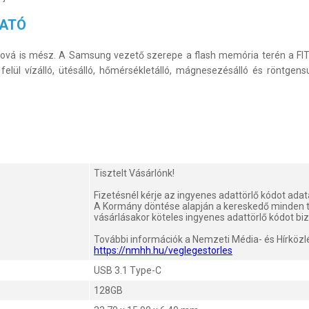
HATÓ
hová is mész. A Samsung vezető szerepe a flash memória terén a FIT
elül vízálló, ütésálló, hőmérsékletálló, mágnesezésálló és röntgens
Tisztelt Vásárlónk!
Fizetésnél kérje az ingyenes adattörlő kódot ada
A Kormány döntése alapján a kereskedő minden 
vásárlásakor köteles ingyenes adattörlő kódot biz
További információk a Nemzeti Média- és Hírközl
https://nmhh.hu/veglegestorles
USB 3.1 Type-C
128GB