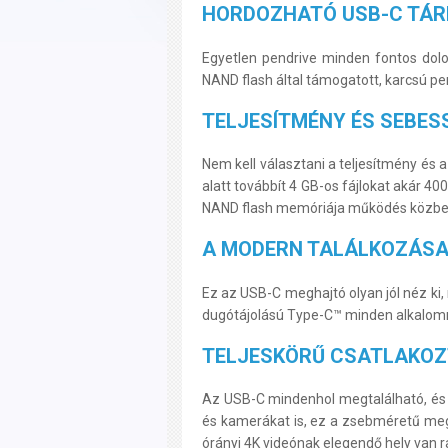
HORDOZHATÓ USB-C TÁR
Egyetlen pendrive minden fontos dol
NAND flash által támogatott, karcsú p
TELJESÍTMÉNY ÉS SEBES
Nem kell választani a teljesítmény és
alatt továbbít 4 GB-os fájlokat akár 4
NAND flash memóriája működés közbe
A MODERN TALÁLKOZÁSA 
Ez az USB-C meghajtó olyan jól néz ki,
dugótájolású Type-C™ minden alkalomma
TELJESKÖRŰ CSATLAKO
Az USB-C mindenhol megtalálható, és m
és kamerákat is, ez a zsebméretű meg
órányi 4K videónak elegendő hely van ra