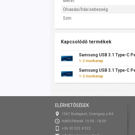
Méret
Olvasási/Írási sebesség
Szín
Kapcsolódó termékek
Samsung USB 3.1 Type-C Pe
1-2 munkanap
Samsung USB 3.1 Type-C Pe
1-2 munkanap
ELÉRHETŐSÉGEK
1067 Budapest, Csengery u 84.
Hétfő-Péntek: 10:00 - 18:00
+36 30 522 4 522