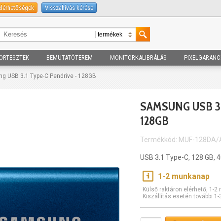
elérhetőségek
Visszahívás kérése
ORTESZTEK
BEMUTATÓTEREM
MONITORKALIBRÁLÁS
PIXELGARANC
g USB 3.1 Type-C Pendrive - 128GB
SAMSUNG USB 3.
128GB
Termékkód: MUF-128DA
USB 3.1 Type-C, 128 GB, 
1-2 munkanap
Külső raktáron elérhető, 1-
Kiszállítás esetén további 1