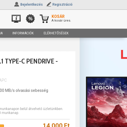
Bejelentkezés
Regisztráció
KOSÁR
A kosár üres.
IA
INFORMÁCIÓK
ELÉRHETŐSÉGEK
1 TYPE-C PENDRIVE -
/APC
400 MB/s olvasási sebesség
2 munkanapon belül átvehető üzletünkben.
-3 munkanap.
14 000 Ft