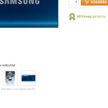
60 hónap
garancia
ói weboldal
ó. A termék a valóságban eltérhet.