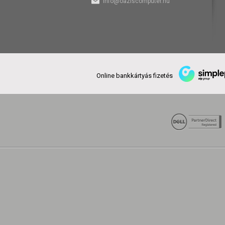
info@oaziscomputer.hu
Online bankkártyás fizetés