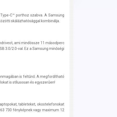
SB Type-C™ porthoz szabva. A Samsung
közötti skálázhatósággal kombinálja.
pendriveot, ami mindössze 11 másodperc
 USB 3.0/2.0-val. Ez a Samsung minőségi
l önmagában is feltűnő. A megfordítható
okat is stílusosan és egyszerűen!
aptopokat, tableteket, okostelefonokat
sal 63 730 fényképnek vagy maximum 12