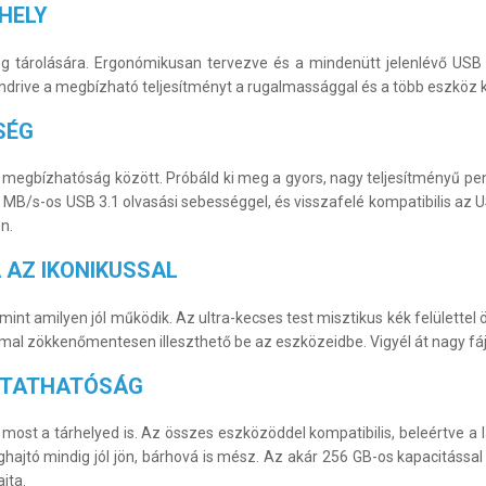
HELY
og tárolására. Ergonómikusan tervezve és a mindenütt jelenlévő U
endrive a megbízható teljesítményt a rugalmassággal és a több eszköz 
SÉG
 a megbízhatóság között. Próbáld ki meg a gyors, nagy teljesítményű 
00 MB/s-os USB 3.1 olvasási sebességgel, és visszafelé kompatibilis az
n.
AZ IKONIKUSSAL
 mint amilyen jól működik. Az ultra-kecses test misztikus kék felülette
l zökkenőmentesen illeszthető be az eszközeidbe. Vigyél át nagy fájl
ZTATHATÓSÁG
ost a tárhelyed is. Az összes eszközöddel kompatibilis, beleértve a l
hajtó mindig jól jön, bárhová is mész. Az akár 256 GB-os kapacitás
jta.