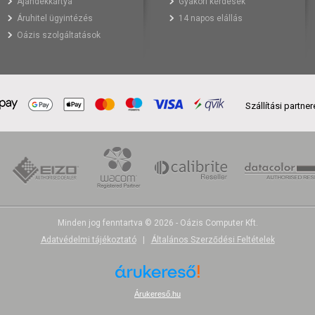
Ajándékkártya
Gyakori kérdések
Áruhitel ügyintézés
14 napos elállás
Oázis szolgáltatások
Szállítási partne
Minden jog fenntartva © 2026 - Oázis Computer Kft.
Adatvédelmi tájékoztató
|
Általános Szerződési Feltételek
Árukereső.hu