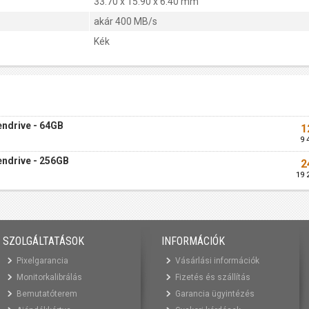
33.70 x 15.90 x 6.40 mm
akár 400 MB/s
Kék
ndrive - 64GB
1
9 
ndrive - 256GB
2
19 
SZOLGÁLTATÁSOK
INFORMÁCIÓK
Pixelgarancia
Vásárlási információk
Monitorkalibrálás
Fizetés és szállítás
Bemutatóterem
Garancia ügyintézés