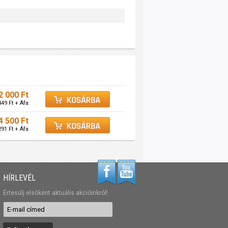
2 000 Ft
449 Ft + Áfa
4 500 Ft
291 Ft + Áfa
HÍRLEVÉL
Értesülj elsőként aktuális akcióinkról!