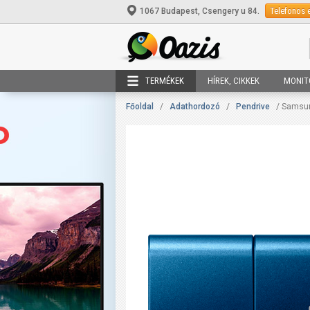
Telefonos 
1067 Budapest, Csengery u 84.
TERMÉKEK
HÍREK, CIKKEK
MONIT
Főoldal
/
Adathordozó
/
Pendrive
/ Samsun