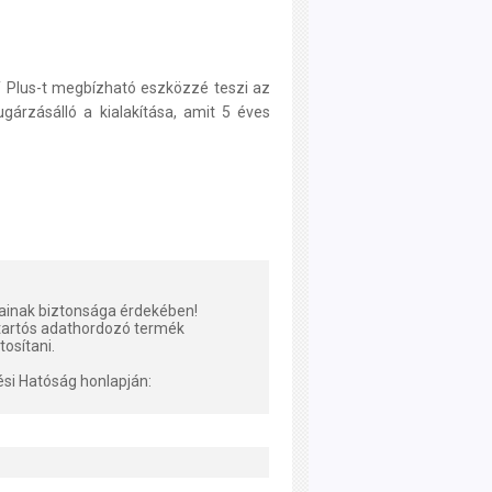
 Plus-t megbízható eszközzé teszi az
ugárzásálló a kialakítása, amit 5 éves
tainak biztonsága érdekében!
tartós adathordozó termék
tosítani.
ési Hatóság honlapján: