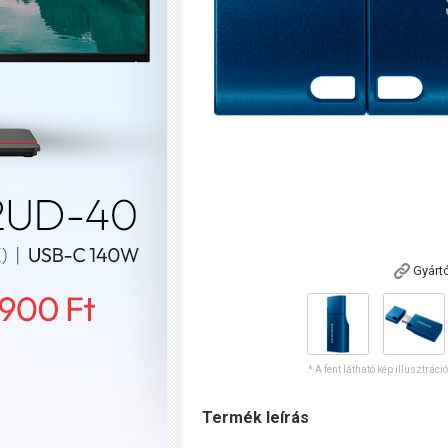
Gyárt
* A fent látható kép illusztráci
Termék leírás