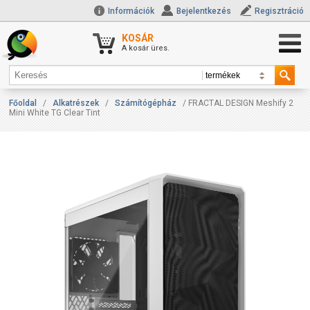
Információk
Bejelentkezés
Regisztráció
KOSÁR
A kosár üres.
Főoldal
/
Alkatrészek
/
Számítógépház
/ FRACTAL DESIGN Meshify 2
Mini White TG Clear Tint