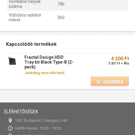
Ventilátor helyek
7db
száma
Vízhűtés radiátor
360
méret
Kapcsolódó termékek
Fractal Design HDD
4 200 Ft
Tray kit Black Type-B (2-
3 307 Ft + Áfa
pack)
Jelenleg nem elérhető
ELÉRHETŐSÉGEK
1067 Budapest, Csengery u 84.
Hétfő-Péntek: 10:00 - 18:00