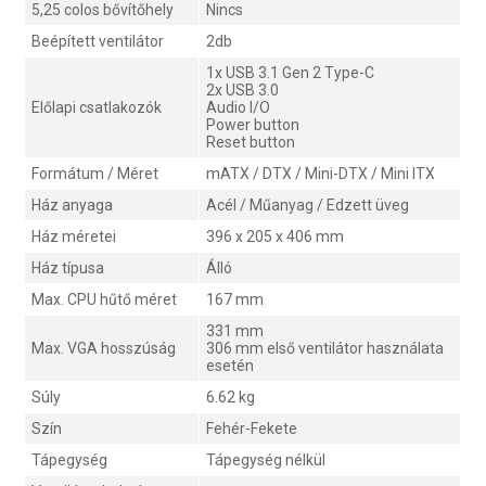
5,25 colos bővítőhely
Nincs
Beépített ventilátor
2db
1x USB 3.1 Gen 2 Type-C
2x USB 3.0
Előlapi csatlakozók
Audio I/O
Power button
Reset button
Formátum / Méret
mATX / DTX / Mini-DTX / Mini ITX
Ház anyaga
Acél / Műanyag / Edzett üveg
Ház méretei
396 x 205 x 406 mm
Ház típusa
Álló
Max. CPU hűtő méret
167 mm
331 mm
Max. VGA hosszúság
306 mm első ventilátor használata
esetén
Súly
6.62 kg
Szín
Fehér-Fekete
Tápegység
Tápegység nélkül