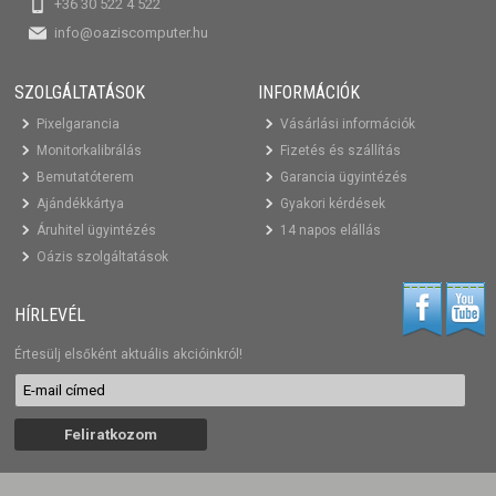
+36 30 522 4 522
info@oaziscomputer.hu
SZOLGÁLTATÁSOK
INFORMÁCIÓK
Pixelgarancia
Vásárlási információk
Monitorkalibrálás
Fizetés és szállítás
Bemutatóterem
Garancia ügyintézés
Ajándékkártya
Gyakori kérdések
Áruhitel ügyintézés
14 napos elállás
Oázis szolgáltatások
HÍRLEVÉL
Értesülj elsőként aktuális akcióinkról!