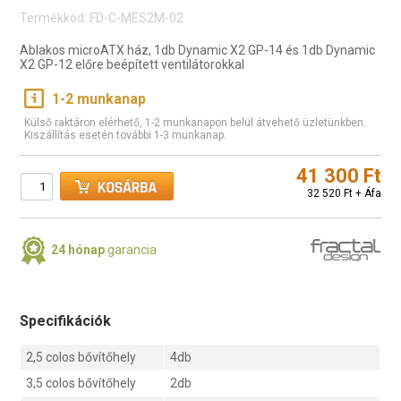
Termékkód: FD-C-MES2M-02
Ablakos microATX ház, 1db Dynamic X2 GP-14 és 1db Dynamic
X2 GP-12 előre beépített ventilátorokkal
1-2 munkanap
Külső raktáron elérhető, 1-2 munkanapon belül átvehető üzletünkben.
Kiszállítás esetén további 1-3 munkanap.
41 300 Ft
32 520 Ft + Áfa
24 hónap
garancia
Specifikációk
2,5 colos bővítőhely
4db
3,5 colos bővítőhely
2db