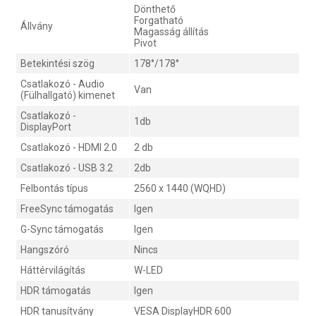
Dönthető
Forgatható
Állvány
Magasság állítás
Pivot
Betekintési szög
178°/178°
Csatlakozó - Audio
Van
(Fülhallgató) kimenet
Csatlakozó -
1db
DisplayPort
Csatlakozó - HDMI 2.0
2 db
Csatlakozó - USB 3.2
2db
Felbontás típus
2560 x 1440 (WQHD)
FreeSync támogatás
Igen
G-Sync támogatás
Igen
Hangszóró
Nincs
Háttérvilágítás
W-LED
HDR támogatás
Igen
HDR tanusítvány
VESA DisplayHDR 600