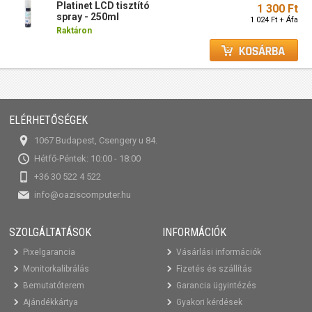
Platinet LCD tisztító
1 300 Ft
spray - 250ml
1 024 Ft + Áfa
Raktáron
ELÉRHETŐSÉGEK
1067 Budapest, Csengery u 84.
Hétfő-Péntek: 10:00 - 18:00
+36 30 522 4 522
info@oaziscomputer.hu
SZOLGÁLTATÁSOK
INFORMÁCIÓK
Pixelgarancia
Vásárlási információk
Monitorkalibrálás
Fizetés és szállítás
Bemutatóterem
Garancia ügyintézés
Ajándékkártya
Gyakori kérdések