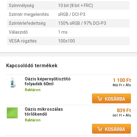
Színmélység
10 bit (8 bit + FRC)
Színtér megjelenítés
sRGB / DCI-P3
Színtérlefedettség
150% sRGB / 97% DCI-P3
Válaszidő
1 ms
VESA rögzítés
100x100
Kapcsolódó termékek
Oázis képernyőtisztító
1 100 Ft
folyadék 60ml
866 Ft + Áfa
Raktáron
Oázis mikroszálas
839 Ft
törlőkendő
661 Ft + Áfa
Raktáron