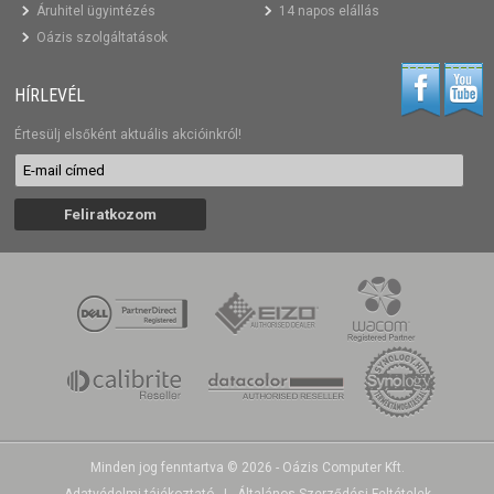
Áruhitel ügyintézés
14 napos elállás
Oázis szolgáltatások
HÍRLEVÉL
Értesülj elsőként aktuális akcióinkról!
Minden jog fenntartva © 2026 - Oázis Computer Kft.