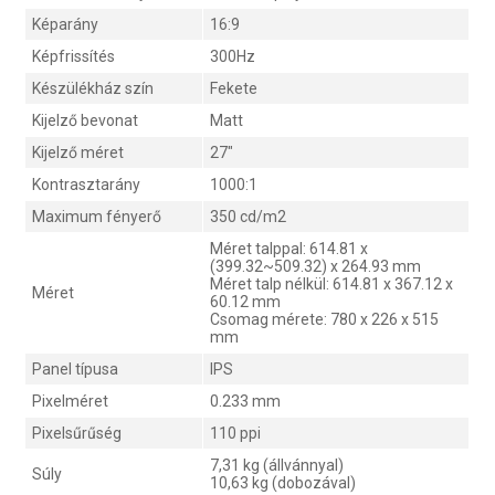
Képarány
16:9
Képfrissítés
300Hz
Készülékház szín
Fekete
Kijelző bevonat
Matt
Kijelző méret
27"
Kontrasztarány
1000:1
Maximum fényerő
350 cd/m2
Méret talppal: 614.81 x
(399.32~509.32) x 264.93 mm
Méret talp nélkül: 614.81 x 367.12 x
Méret
60.12 mm
Csomag mérete: 780 x 226 x 515
mm
Panel típusa
IPS
Pixelméret
0.233 mm
Pixelsűrűség
110 ppi
7,31 kg (állvánnyal)
Súly
10,63 kg (dobozával)