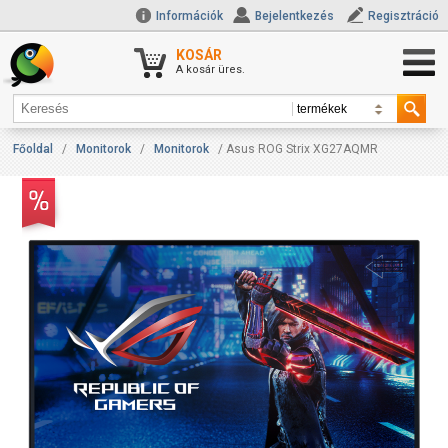
Információk
Bejelentkezés
Regisztráció
KOSÁR
A kosár üres.
Főoldal
/
Monitorok
/
Monitorok
/ Asus ROG Strix XG27AQMR