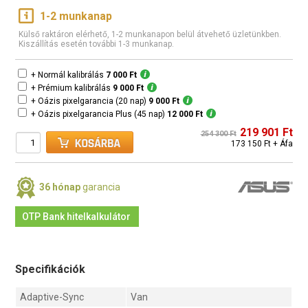
1-2 munkanap
Külső raktáron elérhető, 1-2 munkanapon belül átvehető üzletünkben.
Kiszállítás esetén további 1-3 munkanap.
+ Normál kalibrálás
7 000 Ft
+ Prémium kalibrálás
9 000 Ft
+ Oázis pixelgarancia (20 nap)
9 000 Ft
+ Oázis pixelgarancia Plus (45 nap)
12 000 Ft
219 901 Ft
254 300 Ft
173 150 Ft + Áfa
36 hónap
garancia
OTP Bank hitelkalkulátor
Specifikációk
Adaptive-Sync
Van