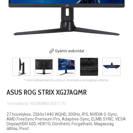
Gyártói weboldal
* A fent látható kép illusztráció. A termék a valóságban eltérhet.
ASUS ROG STRIX XG27AQMR
Termékkód: 90LM08K0-B01170
27 hüvelykes, 2560x1440 WQHD, 300Hz, IPS, NVIDIA G-Sync,
AMD FreeSync Premium Pro, Adaptive-Sync, ELMB SYNC, VESA
DisplayHDR 600, HDR10, Dönthető, Forgatható, Magasság
állítás, Pivot